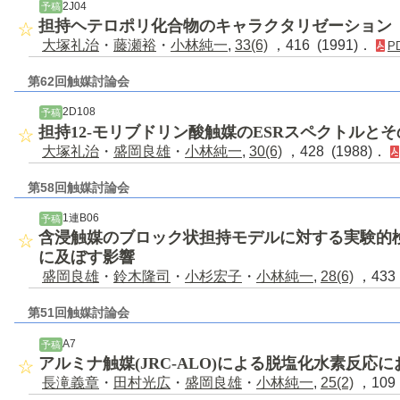
2J04
予稿
担持ヘテロポリ化合物のキャラクタリゼーション
大塚礼治
・
藤瀬裕
・
小林純一
,
33(6)
，416 (1991)．
P
第62回触媒討論会
2D108
予稿
担持12-モリブドリン酸触媒のESRスペクトルと
大塚礼治
・
盛岡良雄
・
小林純一
,
30(6)
，428 (1988)．
第58回触媒討論会
1連B06
予稿
含浸触媒のブロック状担持モデルに対する実験的
に及ぼす影響
盛岡良雄
・
鈴木隆司
・
小杉宏子
・
小林純一
,
28(6)
，433 
第51回触媒討論会
A7
予稿
アルミナ触媒(JRC-ALO)による脱塩化水素反応
長滝義章
・
田村光広
・
盛岡良雄
・
小林純一
,
25(2)
，109 