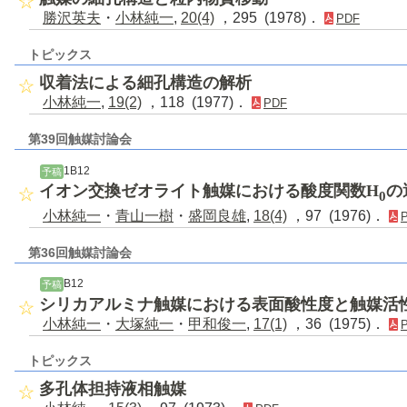
勝沢英夫
・
小林純一
,
20(4)
，295 (1978)．
PDF
トピックス
収着法による細孔構造の解析
小林純一
,
19(2)
，118 (1977)．
PDF
第39回触媒討論会
1B12
予稿
イオン交換ゼオライト触媒における酸度関数H
の
0
小林純一
・
青山一樹
・
盛岡良雄
,
18(4)
，97 (1976)．
第36回触媒討論会
B12
予稿
シリカアルミナ触媒における表面酸性度と触媒活
小林純一
・
大塚純一
・
甲和俊一
,
17(1)
，36 (1975)．
トピックス
多孔体担持液相触媒