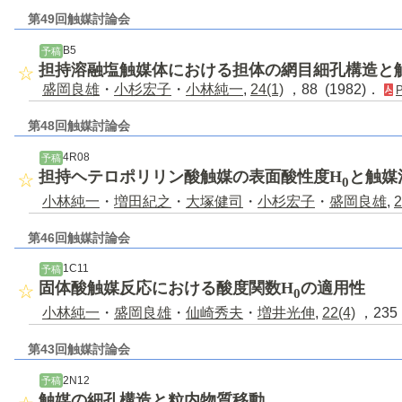
第49回触媒討論会
B5
予稿
担持溶融塩触媒体における担体の網目細孔構造と
盛岡良雄
・
小杉宏子
・
小林純一
,
24(1)
，88 (1982)．
第48回触媒討論会
4R08
予稿
担持ヘテロポリリン酸触媒の表面酸性度H
と触媒
0
小林純一
・
増田紀之
・
大塚健司
・
小杉宏子
・
盛岡良雄
,
2
第46回触媒討論会
1C11
予稿
固体酸触媒反応における酸度関数H
の適用性
0
小林純一
・
盛岡良雄
・
仙崎秀夫
・
増井光伸
,
22(4)
，235 
第43回触媒討論会
2N12
予稿
触媒の細孔構造と粒内物質移動