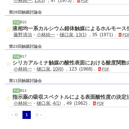
小林純一
,
15(3)
，97 (1973)．
PDF
第28回触媒討論会
B10
予稿
液相均一系カルシウム錯体触媒によるホルモース
藤野清治
・
小林純一
・
樋口泉
,
13(1)
，35 (1971)．
PD
第23回触媒討論会
B17
予稿
シリカアルミナ触媒の酸性表面における酸度関数
小林純一
・
樋口泉
,
10(6)
，123 (1968)．
PDF
第11回触媒討論会
B13
予稿
指示薬の吸収スペクトルによる表面酸性度の決定
小林純一
・
樋口泉
,
4(1)
，49 (1962)．
PDF
« 前
1
次 »