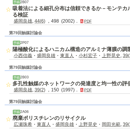
2B07
予稿
吸着法による細孔分布は信頼できるか－モンテカ
る検証
盛岡良雄
,
44(6)
，498 (2002)．
PDF
第79回触媒討論会
2P07
予稿
陽極酸化によるハニカム構造のアルミナ薄膜の調
小西信義
・
盛岡良雄
・
東直人
・
小杉宏子
・
上野晃史
,
39(
第79回触媒討論会
2B03
予稿
多孔性触媒のネットワークの発達度と均一性の評
盛岡良雄
,
39(2)
，150 (1997)．
PDF
第79回触媒討論会
2A06
予稿
廃棄ポリスチレンのリサイクル
広瀬珠希
・
東直人
・
盛岡良雄
・
上野晃史
・
岡田光範
,
39(