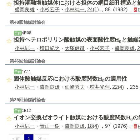
担持溶融塩触媒体における担体の網目細孔構造と
盛岡良雄
・
小杉宏子
・
小林純一
,
24(1)
，88 (1982)．
第48回触媒討論会
4R08
予稿
担持ヘテロポリリン酸触媒の表面酸性度H
と触媒
0
小林純一
・
増田紀之
・
大塚健司
・
小杉宏子
・
盛岡良雄
,
2
第46回触媒討論会
1C11
予稿
固体酸触媒反応における酸度関数H
の適用性
0
小林純一
・
盛岡良雄
・
仙崎秀夫
・
増井光伸
,
22(4)
，235 
第39回触媒討論会
1B12
予稿
イオン交換ゼオライト触媒における酸度関数H
の
0
小林純一
・
青山一樹
・
盛岡良雄
,
18(4)
，97 (1976)．
« 前
1
次 »