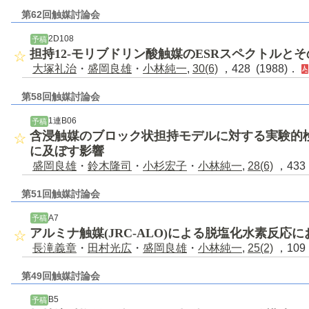
第62回触媒討論会
2D108
予稿
担持12-モリブドリン酸触媒のESRスペクトルと
大塚礼治
・
盛岡良雄
・
小林純一
,
30(6)
，428 (1988)．
第58回触媒討論会
1連B06
予稿
含浸触媒のブロック状担持モデルに対する実験的
に及ぼす影響
盛岡良雄
・
鈴木隆司
・
小杉宏子
・
小林純一
,
28(6)
，433 
第51回触媒討論会
A7
予稿
アルミナ触媒(JRC-ALO)による脱塩化水素反応
長滝義章
・
田村光広
・
盛岡良雄
・
小林純一
,
25(2)
，109 
第49回触媒討論会
B5
予稿