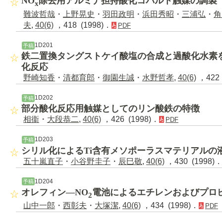
NO
除去用アルミナ担持酸化コバルト触媒の調製
x
難波哲哉
・
上野晃史
・
羽田政明
・
浜田秀昭
・
三浦弘
・
角
夫
,
40(6)
，418 (1998)．
PDF
1D201
予稿
鉄二置換タングストケイ酸塩の合成と過酸化水素
化反応
野崎知香
・
清都育郎
・
御園生誠
・
水野哲孝
,
40(6)
，422 
1D202
予稿
部分酸化反応用触媒としてのリン酸鉄の特徴
相衞
・
大段恭二
,
40(6)
，426 (1998)．
PDF
1D203
予稿
シリル化によるTi含有メソポーラスマテリアルの
五十嵐直子
・
小谷野圭子
・
辰巳敬
,
40(6)
，430 (1998)
1D204
予稿
オレフィン―NO
電池によるエチレンおよびプロ
2
山中一郎
・
西彰夫
・
大塚潔
,
40(6)
，434 (1998)．
PDF