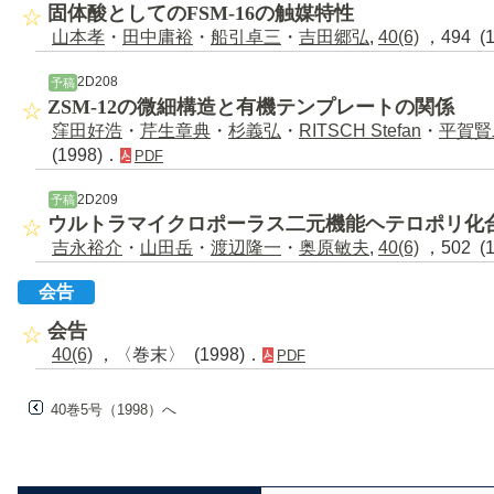
固体酸としてのFSM-16の触媒特性
山本孝
・
田中庸裕
・
船引卓三
・
吉田郷弘
,
40(6)
，494 (
2D208
予稿
ZSM-12の微細構造と有機テンプレートの関係
窪田好浩
・
芹生章典
・
杉義弘
・
RITSCH Stefan
・
平賀賢
(1998)．
PDF
2D209
予稿
ウルトラマイクロポーラス二元機能ヘテロポリ化
吉永裕介
・
山田岳
・
渡辺隆一
・
奥原敏夫
,
40(6)
，502 (
会告
会告
40(6)
，〈巻末〉 (1998)．
PDF
40巻5号（1998）へ