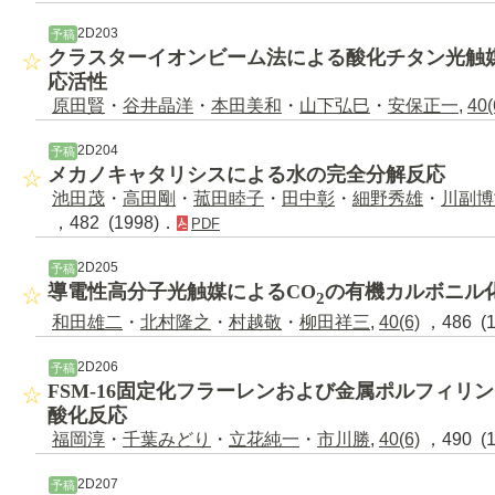
2D203
予稿
クラスターイオンビーム法による酸化チタン光触
応活性
原田賢
・
谷井晶洋
・
本田美和
・
山下弘巳
・
安保正一
,
40(
2D204
予稿
メカノキャタリシスによる水の完全分解反応
池田茂
・
高田剛
・
菰田睦子
・
田中彰
・
細野秀雄
・
川副博
，482 (1998)．
PDF
2D205
予稿
導電性高分子光触媒によるCO
の有機カルボニル
2
和田雄二
・
北村隆之
・
村越敬
・
柳田祥三
,
40(6)
，486 (
2D206
予稿
FSM-16固定化フラーレンおよび金属ポルフィリ
酸化反応
福岡淳
・
千葉みどり
・
立花純一
・
市川勝
,
40(6)
，490 (
2D207
予稿