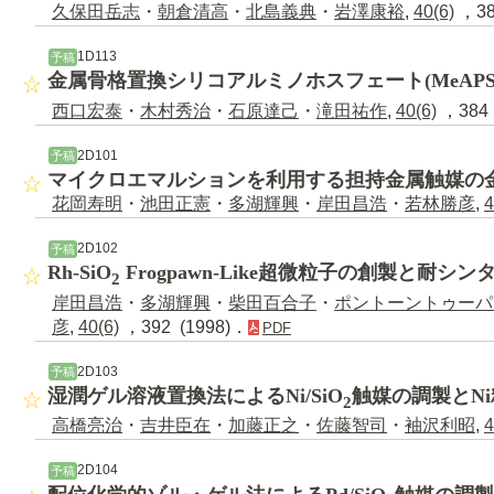
久保田岳志
・
朝倉清高
・
北島義典
・
岩澤康裕
,
40(6)
，38
1D113
予稿
金属骨格置換シリコアルミノホスフェート(MeAPSO
西口宏泰
・
木村秀治
・
石原達己
・
滝田祐作
,
40(6)
，384 
2D101
予稿
マイクロエマルションを利用する担持金属触媒の
花岡寿明
・
池田正憲
・
多湖輝興
・
岸田昌浩
・
若林勝彦
,
4
2D102
予稿
Rh-SiO
Frogpawn-Like超微粒子の創製と耐シ
2
岸田昌浩
・
多湖輝興
・
柴田百合子
・
ポントーントゥーパ
彦
,
40(6)
，392 (1998)．
PDF
2D103
予稿
湿潤ゲル溶液置換法によるNi/SiO
触媒の調製とN
2
高橋亮治
・
吉井臣在
・
加藤正之
・
佐藤智司
・
袖沢利昭
,
4
2D104
予稿