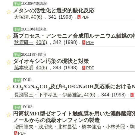
1D108特別講演
予稿
メタンの活性化と選択的酸化反応
大塚潔
,
40(6)
，341 (1998)．
PDF
2D110特別講演
予稿
新プロセス・アンモニア合成用ルテニウム触媒の
秋鹿研一
,
40(6)
，342 (1998)．
PDF
2D111特別講演
予稿
ダイオキシン汚染の現状と対策
脇本忠明
,
40(6)
，343 (1998)．
PDF
1D101
予稿
CO
/C/Na
CO
及びH
O/C/NaOH反応系における
2
2
3
2
長瀬賢三
・
下平孝直
・
伊藤雅記
,
40(6)
，344 (1998)．
1D102
予稿
円筒状MFI型ゼオライト触媒膜を用いた濃酢酸溶
ノールからの低級オレフィンの製造
増田隆夫
・
浅沼忠
・
北村昌弘
・
橋本健治
・
小林芳照
・
駒
PDF