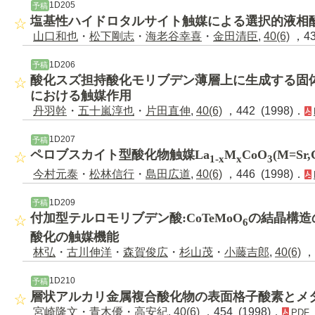
1D205
予稿
塩基性ハイドロタルサイト触媒による選択的液相
山口和也
・
松下剛志
・
海老谷幸喜
・
金田清臣
,
40(6)
，43
1D206
予稿
酸化スズ担持酸化モリブデン薄層上に生成する固
における触媒作用
丹羽幹
・
五十嵐淳也
・
片田直伸
,
40(6)
，442 (1998)．
1D207
予稿
ペロブスカイト型酸化物触媒La
M
CoO
(M=S
1-x
x
3
今村元泰
・
松林信行
・
島田広道
,
40(6)
，446 (1998)．
1D209
予稿
付加型テルロモリブデン酸:CoTeMoO
の結晶構造の
6
酸化の触媒機能
林弘
・
古川伸洋
・
森賀俊広
・
杉山茂
・
小藤吉郎
,
40(6)
，4
1D210
予稿
層状アルカリ金属複合酸化物の表面格子酸素とメ
宮崎隆文
・
青木優
・
高安紀
,
40(6)
，454 (1998)．
PDF