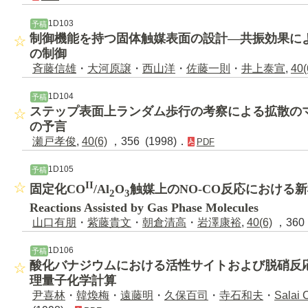
1D103
予稿
制御機能を持つ固体触媒表面の設計―共振効果に
の制御
斉藤信雄
・
大河原譲
・
西山洋
・
佐藤一則
・
井上泰宣
,
40(
1D104
予稿
ステップ表面上ランダム歩行の考察による拡散の
の予言
瀬戸孝俊
,
40(6)
，356 (1998)．
PDF
1D105
予稿
II
固定化CO
/Al
O
触媒上のNO-CO反応における新機構Sur
2
3
Reactions Assisted by Gas Phase Molecules
山口有朋
・
紫藤貴文
・
朝倉清高
・
岩澤康裕
,
40(6)
，360 
1D106
予稿
酸化バナジウムにおける活性サイトおよび脱硝反
理量子化学計算
尹喜林
・
韓煥梅
・
遠藤明
・
久保百司
・
寺石和夫
・
Salai