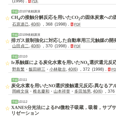
(1998)．
PDF
1D107依頼講演
予稿
CH
の接触分解反応を用いたCO
の固体炭素への
4
2
石原達己
,
40(6)
，368 (1998)．
PDF
1D109依頼講演
予稿
排ガス規制強化に対応した自動車用三元触媒の開
山田貞二
,
40(6)
，370 (1998)．
PDF
1D110
予稿
Ir系触媒による炭化水素を用いたNO
選択還元反
x
野島繁
・
飯田耕三
・
小林敬古
,
40(6)
，372 (1998)．
PD
1D111
予稿
炭化水素を用いたNO選択接触還元反応:異なるア
岡崎文保
・
椎名慶和
・
山本祥誉
・
多田旭男
,
40(6)
，376 
1D112
予稿
XANES分光法によるPd微粒子吸蔵，吸着，サブ
リゼーション