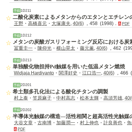
1D211
予稿
二酸化炭素によるメタンからのエタンとエチレン
王野
・
高橋喜元
・
大塚康夫
,
40(6)
，458 (1998)．
PDF
1D212
予稿
メタンの炭酸ガスリフォーミング反応における炭
冨重圭一
・
陳仰光
・
横山晃太
・
藤元薫
,
40(6)
，462 (19
1D213
予稿
単独酸化物担持Pd触媒を用いた低温メタン燃焼
Widjaja Hardiyanto
・
関澤好史
・
江口浩一
,
40(6)
，466 (
2D201
予稿
希土類多孔化法による酸化チタンの調製
村上泰
・
笠原麻子
・
中村高志
・
松本太輝
・
高須芳雄
,
40(
2D202
予稿
半導体光触媒の構造―活性相関と超高活性光触媒
大谷文章
・
古南博
・
加藤潤一
・
村上伸也
・
計良善也
・
魚
PDF