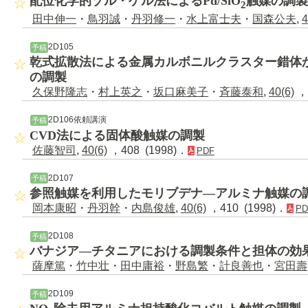
配位化学的ゾル・ゲル法によるPd/SiO
触媒の調製
2
田中伸一
・
鳥羽誠
・
丹羽修一
・
水上富士夫
・
国森公夫
,
4
2D105
予稿
乾式拡散法による金属カルボニルクラスター錯体
の調製
久保野隆志
・
村上英之
・
坂口麻美子
・
斉藤泰和
,
40(6)
，4
2D106依頼講演
予稿
CVD法による固体酸触媒の調製
佐藤智司
,
40(6)
，408 (1998)．
PDF
2D107
予稿
参照触媒を利用したモリブデナ―アルミナ触媒の
岡本康昭
・
丹羽幹
・
内島俊雄
,
40(6)
，410 (1998)．
PD
2D108
予稿
バナジア―チタニアにおける調製条件と担体の効
薩摩篤
・
竹中壮
・
田中庸裕
・
野島繁
・
計良善也
・
宮田壽
2D109
予稿