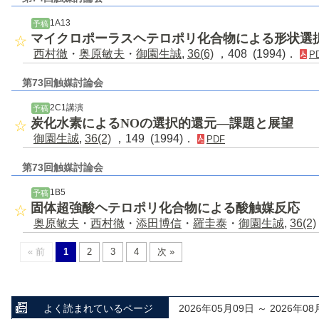
1A13
予稿
マイクロポーラスヘテロポリ化合物による形状選
西村徹
・
奥原敏夫
・
御園生誠
,
36(6)
，408 (1994)．
P
第73回触媒討論会
2C1講演
予稿
炭化水素によるNOの選択的還元―課題と展望
御園生誠
,
36(2)
，149 (1994)．
PDF
第73回触媒討論会
1B5
予稿
固体超強酸ヘテロポリ化合物による酸触媒反応
奥原敏夫
・
西村徹
・
添田博信
・
羅圭泰
・
御園生誠
,
36(2)
« 前
1
2
3
4
次 »
よく読まれているページ
2026年05月09日 ～ 2026年08