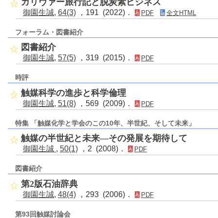
ガリヴァー旅行記と脱炭素ビジネス
御園生誠
,
64(3)
，191 (2022)．
PDF
全文HTML
フォーラム・図書紹介
図書紹介
御園生誠
,
57(5)
，319 (2015)．
PDF
時評
触媒科学の進歩と科学倫理
御園生誠
,
51(8)
，569 (2009)．
PDF
特集 「触媒化学と学会のこの10年、半世紀、そして未来」
触媒の半世紀と未来―その発展を期待して
御園生誠
,
50(1)
，2 (2008)．
PDF
図書紹介
第2版石油辞典
御園生誠
,
48(4)
，293 (2006)．
PDF
第93回触媒討論会