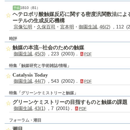
1B10（B1）
予稿
ヘテロポリ酸触媒反応に関する密度汎関数法によ
ーテルの生成反応機構
宗像弘明
・
久保百司
・
宮本明
・
御園生誠
,
46(2)
，112 (
時評
触媒の本流─社会のための触媒
御園生誠
,
45(3)
，223 (2003)．
PDF
特集「触媒研究と学術雑誌/情報」
Catalysis Today
御園生誠
,
44(7)
，543 (2002)．
PDF
特集「グリーンケミストリーと触媒」
グリーンケミストリーの目指すものと触媒の課題
御園生誠
,
43(1)
，7 (2001)．
PDF
フォーラム・潮目
潮目