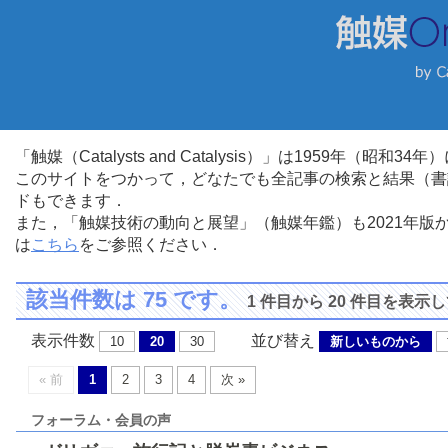
「触媒（Catalysts and Catalysis）」は1959年（昭
このサイトをつかって，どなたでも全記事の検索と結果（書
ドもできます．
また，「触媒技術の動向と展望」（触媒年鑑）も2021年
は
こちら
をご参照ください．
該当件数は 75 です。
1 件目から 20 件目を表示
表示件数
並び替え
10
20
30
新しいものから
« 前
1
2
3
4
次 »
フォーラム・会員の声