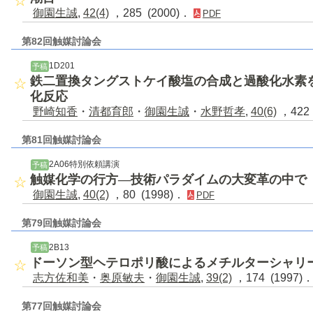
御園生誠
,
42(4)
，285 (2000)．
PDF
第82回触媒討論会
1D201
予稿
鉄二置換タングストケイ酸塩の合成と過酸化水素
化反応
野崎知香
・
清都育郎
・
御園生誠
・
水野哲孝
,
40(6)
，422 
第81回触媒討論会
2A06特別依頼講演
予稿
触媒化学の行方―技術パラダイムの大変革の中で
御園生誠
,
40(2)
，80 (1998)．
PDF
第79回触媒討論会
2B13
予稿
ドーソン型ヘテロポリ酸によるメチルターシャリ
志方佐和美
・
奥原敏夫
・
御園生誠
,
39(2)
，174 (1997)
第77回触媒討論会