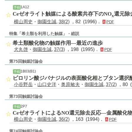
1A12
予稿
Ceゼオライト触媒による酸素共存下のNO
還元除
x
横山周史
・
御園生誠
,
38(2)
，82 (1996)．
PDF
特集「希土類を利用した触媒」・総説
希土類酸化物の触媒作用―最近の進歩
犬丸啓
・
御園生誠
,
37(3)
，198 (1995)．
PDF
第75回触媒討論会
1B03(B1)
予稿
ピロリン酸ジバナジルの表面酸化相とブタン選択
小谷野岳
・
山口史洋
・
奥原敏夫
・
御園生誠
,
37(2)
，80 (
第73回触媒討論会
2P7
予稿
CeゼオライトによるNO還元除去反応―金属酸化
横山周史
・
御園生誠
,
36(2)
，163 (1994)．
PDF
第74回触媒討論会