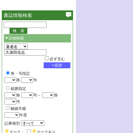
書誌情報検索
▼詳細検索
必ず含む
巻・号指定
巻
号
範囲指定
巻
号～
巻
号
触媒年鑑
年度
記事種別
マーク：
マークあり