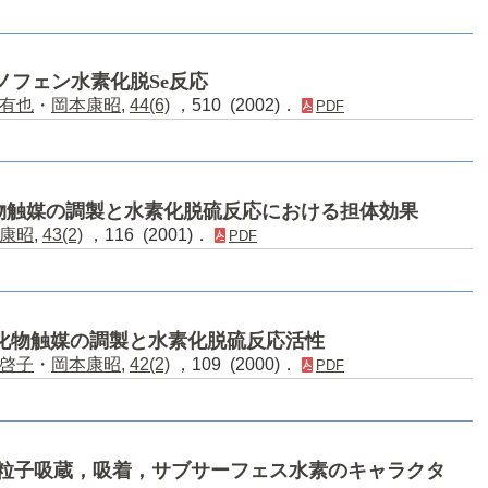
ノフェン水素化脱Se反応
有也
・
岡本康昭
,
44(6)
，510 (2002)．
PDF
硫化物触媒の調製と水素化脱硫反応における担体効果
康昭
,
43(2)
，116 (2001)．
PDF
硫化物触媒の調製と水素化脱硫反応活性
啓子
・
岡本康昭
,
42(2)
，109 (2000)．
PDF
d微粒子吸蔵，吸着，サブサーフェス水素のキャラクタ