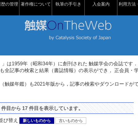
履歴の管理
著作権について
執筆の手引き
入会案内
利用方法・
talysis）」は1959年（昭和34年）に創刊された 触媒学会の会誌です．
も全記事の検索と結果（書誌情報）の表示ができ， 正会員・
（触媒年鑑）も2021年版から，記事の検索やダウンロードが
1 件目から 17 件目を表示しています。
び替え
新しいものから
古いものから