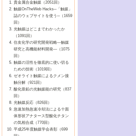
1号 なぜこの触媒が良いのか？
▼44巻（2002年）
貴金属合金触媒（2051回）
5号 若手会員による触媒研究の未来展望1：
8号 高機能化ポリオレフィンに向けた重合
5号 こんな物質，あんな物質―新たな触媒
7号 持続可能社会実現のための触媒および
5号 水素製造・貯蔵のための触媒技術の新
4号 水分解用光触媒材料
3号 特殊エネルギー場の触媒反応
触媒OnTheWeb Hacks─「触媒」
企業編
2号 第91回触媒討論会
触媒の最近の進展
1号 高次制御された触媒の化学
▼43巻（2001年）
の可能性―
触媒関連技術
しい展開
誌のウェブサイトを使う─（1659
5号 時間分解分光の進歩と応用
4号 生体内における金属の触媒作用
6号 第102回触媒討論会
3号 最近の自動車排ガス処理技術
2号 第89回触媒討論会
1号 グリーンケミストリーと触媒
▼42巻（2000年）
6号 第100回触媒討論会
8号 未来を拓く金属錯体
回）
6号 第98回触媒討論会
6号 第96回触媒討論会
5号 ファインケミカルズの展開に寄与する
7号 触媒・化学反応における計算化学の進
4号 触媒研究の現状と将来─第90回触媒討論
3号 触媒を利用した電気化学の新展開
2号 第87回触媒討論会特集号
1号 触媒反応工学の明日を拓く
▼41巻（1999年）
7号 『結晶の化学』を活かした触媒研究
光触媒はどこまでわかったか
7号 基礎化学品製造の触媒技術
触媒
歩
会Aから
7号 未来型金属錯体触媒開発への展望
4号 ナノ材料の調製と機能化
（1091回）
3号 生体触媒とバイオプロセス
2号 第85回触媒討論会
8号 イオン液体の応用
1号 孔、穴、あな?-特異な空間とその利用-
▼40巻（1998年）
8号 多機能型リアクター
6号 第94回触媒討論会
8号 若手研究者による触媒研究の未来展望
5号 基礎化学品製造の触媒技術
8号 超臨界流体を用いた化学プロセスの新
住友化学の研究開発戦略―触媒
5号 こんな触媒が欲しい
4号 水素製造・利用の触媒化学
3号 反応ダイナミクス
2号 第83回触媒討論会
1号 創立40周年記念・触媒化学この10年の
▼39巻（1997年）
2：大学・研究所編
展開
研究と高機能材料開発―（1075
7号 サブナノレベルでみた新しい表面現象
6号 第92回触媒討論会
6号 第90回触媒討論会
5号 触媒研究における新しい切り口：コン
進展と21世紀への提言/創立40周年記念・触
4号 超臨界流体の触媒反応への応用
3号 均一系触媒反応最前線
1号 均一系と不均一系触媒反応-その特徴と
回）
▼38巻（1996年）
8号 オレフィン重合触媒の新たな展
7号 基礎化学品製造の触媒技術
ビナトリアルケミストリー
媒学会この10年の歩みとこれから/創立40周
7号 触媒研究と学術雑誌/情報
5号 触媒のおもしろさをどのように伝える
接点
触媒の活性を徹底的に使い切る
4号 実用炭素材料の新展開
1号 触媒の構造と触媒作用/C1化学を中心と
▼37巻（1995年）
年記念・記録は語る
8号 資源の循環と触媒技術
6号 第88回触媒討論会特集号
か
ための技術（1019回）
8号 若い世代からみた触媒化学の現状と未
2号 第79回触媒討論会
5号 研究の方法論を考える
する21世紀への触媒
1号 ファインケミカルズと固体触媒
▼36巻（1994年）
2号 第81回触媒討論会
ゼオライト触媒によるクメン接
来
7号 企業における触媒研究のブレークスル
6号 第86回触媒討論会
3号 最新NO除去触媒の実用化研究
6号 第84回触媒討論会
2号 第77回触媒討論会
2号 第75回触媒討論会
触分解（921回）
1号 電気化学と触媒
▼35巻（1993年）
ー
3号 計算機触媒化学へのさそい
7号 水素化精製触媒の新しい展開
4号 新しい反応場を目指した触媒調製
7号 機能性金属材料と触媒
3号 オリンピックメダル:金・銀・銅はどん
酸化亜鉛の光触媒能の研究（837
3号 希土類を利用した触媒
2号 第73回触媒討論会
8号 この材料を触媒として使ってみません
4号 触媒劣化の制御と予測
1号 工業触媒開発マニュアル―探索から工
▼34巻（1992年）
8号 新しい反応性と機能性を目指した金属
な触媒作用を示すか
回）
5号 反応・分離技術の新しい展開
8号 触媒研究へのNMRの応用と展望
か？
業化まで
4号 触媒とリサイクル
3号 C4化学の展開
5号 最新の実用プロセスと触媒
クラスタ-化学
1号 インパクトを与えたこの研究
▼33巻（1991年）
光触媒反応（826回）
4号 触媒作用における機能の複合化
6号 第80回触媒討論会
2号 第71回触媒討論会
5号 エネルギー変換触媒
4号 《通常号》
6号 第82回触媒討論会
急速加熱急速冷却法による十面
2号 第69回触媒討論会
1号 触媒プロセス開発マニュアル―探索か
▼32巻（1990年）
5号 未来を拓け！若手研究者
7号 無機―有機ハイブリッド材料の新展開
3号 研究開発のうらおもて―着想と展開
体形状アナタース型酸化チタン
6号 第76回触媒討論会
5号 《通常号》
ら工業化まで，知っておきたいこと PartII
7号 ナノ構造体の化学
3号 ケミカルズ合成触媒―新しい展開と応
1号 21世紀に向けて触媒研究の飛躍をめざ
▼31巻（1989年）
6号 第78回触媒討論会
8号 AFMでみる世界
の気相合成（770回）
4号 触媒劣化と寿命の予測
7号 表面吸着相の新しい展開
用
6号 第74回触媒討論会
2号 第67回触媒討論会
8号 あの反応は今
す―触媒化学の裾野を広げよう
1号 情報科学と反応設計・材料設計
▼30巻（1988年）
7号 ダイナミックな領域への触媒研究の展
平成25年度触媒学会表彰（699
5号 環境に優しい触媒
8号 マイクロポーラス・クリスタル触媒の
4号 触媒調製の科学と技術の最前線
7号 半導体光触媒の基礎と広がり
3号 光触媒
2号 第65回触媒討論会
開/C1化学を中心とする21世紀への触媒
回）