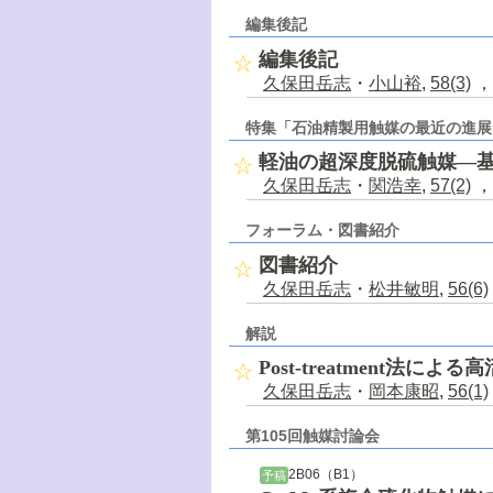
編集後記
編集後記
久保田岳志
・
小山裕
,
58(3)
，
特集「石油精製用触媒の最近の進展
軽油の超深度脱硫触媒―
久保田岳志
・
関浩幸
,
57(2)
，
フォーラム・図書紹介
図書紹介
久保田岳志
・
松井敏明
,
56(6)
解説
Post-treatment法
久保田岳志
・
岡本康昭
,
56(1)
第105回触媒討論会
2B06（B1）
予稿