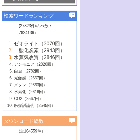
若き触媒の研究者たち～（1）
3号 水処理のための触媒化学
5号 情報学的手法を用いた触媒開発
6号 ヘテロ接合界面
関わる触媒開発動向
B号 第133回触媒討論会（2023年）
6号 窒素とリンの循環のための触媒・機
3号 ナノ粒子・クラスター触媒の最前線
2号 機能性材料の局所構造解析のための
5号 若手による情報発信企画～とびたて
▼58巻（2016年）
4号 光触媒を用いた水分解の最新の研究
6号 カーボンニュートラルに向けた電解
B号 第135回触媒討論会（2025年）
3号 精密高分子合成に関する最近の研究
能性材料
最先端技術
検索ワードランキング
4号 60周年記念企画
若き触媒の研究者たち～（2）
動向
技術
1号 ユニークな構造の高分子を生み出す触
▼57巻（2015年）
動向
B号 第131回触媒討論会（2023年）
3号 無機分離膜材料の開発と触媒反応プ
5号 進化するゼオライト合成技術
6号 石油のノーブル・ユースを志向した
媒技術
(27823件/のべ数：
5号 次世代の触媒プロセスを支えるマイ
B号 第127回触媒討論会（2021年・オン
1号 水素キャリアにかかわる触媒技術の新
4号 バイオマス化成品製造のための触媒
▼56巻（2014年）
ロセスへの適用
触媒技術
7824136）
クロ波
6号 非貴金属系触媒における電気化学的
ライン開催(Zoom)のみ）
2号 リグニンからの化成品製造に向けた触
展開
技術
1号 特殊環境場を利用した材料合成
▼55巻（2013年）
4号 触媒研究における計算科学の利用
酸素還元反応
B号 第129回触媒討論会（2022年・京都
媒技術
6号 メタン転換技術の最新動向
ゼオライト（3070回）
2号 石油精製用触媒の最近の進展
5号 固体触媒による含窒素有機化合物変
2号 光触媒反応機構に関する最新の研究動
1号 高耐久性燃料電池システム用触媒にお
大学：オンライン・対面開催）
▼54巻（2012年）
5号 水素のふるまいを解き明かす最先端
B号 第121回触媒討論会（2018年・東京
3号 触媒研究の最先端～とびたて若き研究
二酸化炭素（2943回）
B号 第125回触媒討論会（2020年・工学
換の最前線
3号 固体酸化物形燃料電池（SOFC）におけ
向
ける新展開
研究
大学）
1号 規則性多孔体の利用技術における最近
▼53巻（2011年）
者たち～（1）
水蒸気改質（2846回）
院大学）
るアノード触媒上での燃料直接改質技術
6号 貴金属使用量低減に向けた自動車排
3号 固体高分子形燃料電池カソード触媒の
2号 リビングラジカル重合の最近の動向
6号 低級アルカンの有効利用のための触
の進歩
アンモニア（2820回）
4号 触媒研究の最先端～とびたて若き研究
1号 金属学から見る合金触媒の新展開
▼52巻（2010年）
ガス浄化触媒の開発
4号 コアシェル構造の制御による触媒機能
開発動向
媒技術
白金（2782回）
3号 天然ガスの化学工業的展開に関する触
2号 第109回触媒討論会
者たち～（2）
2号 第107回触媒討論会
の向上
1号 触媒の劣化対策と長寿命触媒開発
B号 第123回触媒討論会（2019年・大阪
▼51巻（2009年）
4号 人工光合成に向けた近年のアプローチ
光触媒（2667回）
媒技術
B号 第119回触媒討論会（2017年・首都
3号 貴金属低減技術の最新動向
5号 触媒研究の最先端～とびたて若き研究
市立大学）
3号 触媒のその場観察法の進歩（１）
5号 工業触媒およびその周辺技術の最近の
2号 第105回触媒討論会
1号 炭素材料－熱い注目を集める材料－
▼50巻（2008年）
メタン（2663回）
大学東京）
5号 未利用熱エネルギーの有効活用に貢献
4号 貴金属触媒の精密構造制御とその活用
者たち～（3）
4号 貴金属代替技術の最新動向
進歩
水素化（2616回）
4号 触媒のその場観察法の進歩（２）
3号 ナノ構造が拓く新機能
する触媒技術
2号 第103回触媒討論会
1号 触媒化学と学会のこの10年，半世紀，
▼49巻（2007年）
5号 バイオマス化成品製造のための固体触
6号 イオニクス材料と燃料電池・電解合成
5号 光触媒による物質変換反応の新展開
CO2（2567回）
6号 ナノシート
5号 不活性結合の触媒的活性化による有機
そして未来
4号 活性サイトおよびその環境の精密な設
6号 ポリオキソメタレート
3号 環境浄化用光触媒の現状と課題
媒の開発
1号 含フッ素化合物の合成と触媒
▼48巻（2006年）
の最新の研究動向
触媒討論会（2545回）
6号 グラフェン
合成
B号 第115回触媒討論会（2015年・成蹊大
計による触媒の高機能化
2号 第101回触媒討論会
B号 第113回触媒討論会（2014年・ロワジ
4号 水素社会の実現に向けた水素製造・貯
6号 ナノ空間─吸着状態解析から新機能開拓
2号 第99回触媒討論会
B号 第117回触媒討論会（2016年・大阪府
1号 固体酸触媒の最近の進歩
▼47巻（2005年）
学）
7号 水素を利用する化成品合成の新潮流
6号 新しい固体酸触媒技術
5号 触媒を有効に使うための技術
ールホテル豊橋）
蔵技術の進歩
まで─
3号 メソポーラス物質の新展開
立大学）
3号 実用的ファインケミカル合成プロセス
ダウンロード総数
2号 第97回触媒討論会
1号 最近の触媒担体とその効果
▼46巻（2004年）
7号 ゼオライト合成における最近の進歩
6号 第106回触媒討論会
5号 CO
が関わる触媒・材料
B号 第111回触媒討論会（2013年・関西大
4号 錯体を利用したユニークな表面構造の
を実現する触媒
2
3号 リビング重合触媒の最近の展開
2号 第95回触媒討論会
(全164559件）
1号 部分酸化反応触媒の最前線
▼45巻（2003年）
学）
構築と機能
7号 有機分子触媒による精密有機合成
4号 バイオマス活用のための技術開発
6号 第104回触媒討論会
4号 今後の液体燃料を支える触媒技術
3号 化成品を合成するゼオライト触媒
2号 第93回触媒討論会