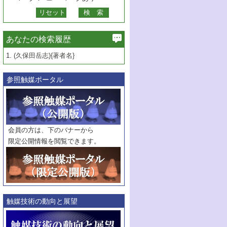
あなたの検索履歴
1.
(久保田岳志){著者名}
参照触媒ポータル
会員の方は、下のバナーから
限定公開情報を閲覧できます。
触媒技術の動向と展望