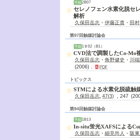
2B07
予稿
セレノフェン水素化脱セレ
解析
久保田岳志
・
伊藤正貴
・
田村
第97回触媒討論会
1Ｂ02（B1）
予稿
CVD法で調製したCo-
久保田岳志
・
角野健史
・
川端
(2006)．
PDF
トピックス
STMによる水素化脱硫触
久保田岳志
,
47(3)
，247 (20
第94回触媒討論会
1B13
予稿
In-situ蛍光XAFSによ
久保田岳志
・
細見尚人
・
阪東