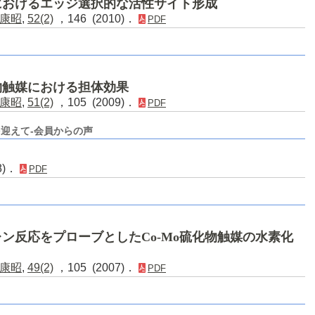
媒におけるエッジ選択的な活性サイト形成
康昭
,
52(2)
，146 (2010)．
PDF
化物触媒における担体効果
康昭
,
51(2)
，105 (2009)．
PDF
迎えて-会員からの声
8)．
PDF
ン反応をプローブとしたCo-Mo硫化物触媒の水素化
康昭
,
49(2)
，105 (2007)．
PDF