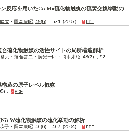
ン反応を用いたCo-Mo硫化物触媒の硫黄交換挙動の
健太
・
岡本康昭
,
49(6)
，524 (2007)．
PDF
Mo複合硫化物触媒の活性サイトの局所構造解析
隆夫
・
落合啓二
・
廣光一郎
・
岡本康昭
,
48(2)
，92
媒構造の原子レベル観察
05)．
PDF
るCo(Ni)-W硫化物触媒の硫化挙動の解析
恭子
・
岡本康昭
,
46(6)
，462 (2004)．
PDF