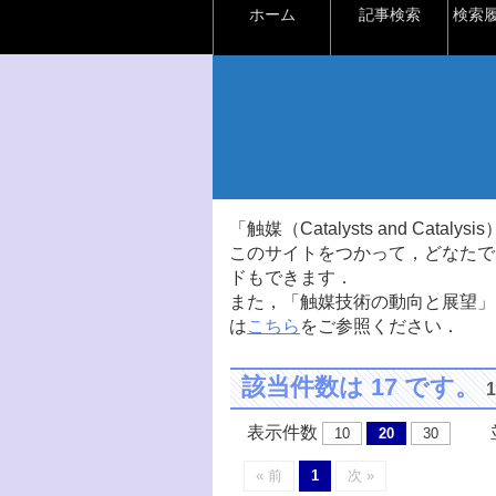
ホーム
記事検索
検索
「触媒（Catalysts and Ca
このサイトをつかって，どなたで
ドもできます．
また，「触媒技術の動向と展望」
は
こちら
をご参照ください．
該当件数は 17 です。
表示件数
並
10
20
30
« 前
1
次 »