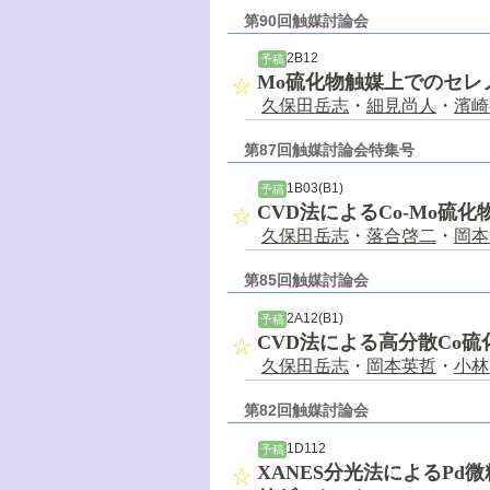
第90回触媒討論会
2B12
予稿
Mo硫化物触媒上でのセレ
久保田岳志
・
細見尚人
・
濱崎
第87回触媒討論会特集号
1B03(B1)
予稿
CVD法によるCo-Mo
久保田岳志
・
落合啓二
・
岡本
第85回触媒討論会
2A12(B1)
予稿
CVD法による高分散Co
久保田岳志
・
岡本英哲
・
小林
第82回触媒討論会
1D112
予稿
XANES分光法によるP