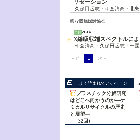
リゼーション
久保田岳志
・
朝倉清高
・
北島
第77回触媒討論会
2B14
予稿
X線吸収端スペクトルに
朝倉清高
・
久保田岳志
・
一國
« 前
1
次 »
よく読まれているページ
プラスチック分解研究
はどこへ向かうのか―ケ
ミカルリサイクルの歴史
と展望―
(32回)