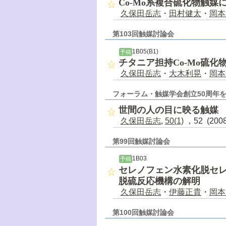
Co-Mo系複合硫化物触
久保田岳志
・
田村健太
・
岡本
第103回触媒討論会
1B05(B1)
予稿
チタニア担持Co-Mo硫
久保田岳志
・
大木利晃
・
岡本
フォーラム・触媒学会創立50周年を
世間の人の目に映る触媒
久保田岳志
,
50(1)
，52 (200
第99回触媒討論会
1B03
予稿
セレノフェン水素化脱セレ
脱硫反応機構の解明
久保田岳志
・
伊藤正貴
・
岡本
第100回触媒討論会