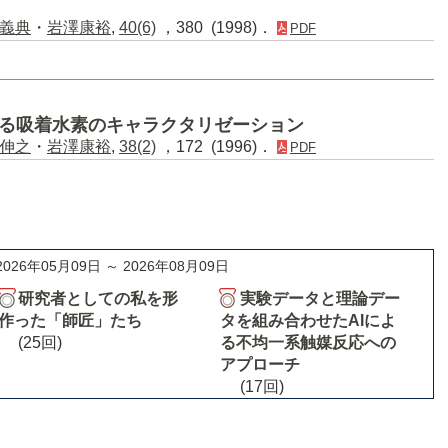
義典
・
岩澤康裕
,
40(6)
，380 (1998)．
PDF
よる吸着水素のキャラクタリゼーション
伸之
・
岩澤康裕
,
38(2)
，172 (1996)．
PDF
2026年05月09日 ～ 2026年08月09日
研究者としての私を形
実験データと理論デー
作った「師匠」たち
タを組み合わせたAIによ
(25回)
る不均一系触媒反応への
アプローチ
(17回)