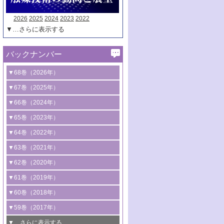
2026
2025
2024
2023
2022
▼…さらに表示する
バックナンバー
▼68巻（2026年）
1号 過酸化水素合成に関する研究動向
▼67巻（2025年）
2号 コンピューター技術により加速する
1号 CO
水素化によるグリーン燃料/グリ
▼66巻（2024年）
2
触媒開発
ーンケミカル製造
1号 低次元ナノ構造を有する触媒材料
▼65巻（2023年）
3号 有機分子変換やCO
資源化のための
2
2号 水素製造のための水分解技術に関す
2号 規制反応場を活用した固体触媒研究
1号 炭素が関わる触媒機能
▼64巻（2022年）
光触媒に関する最近の研究
る最近の研究
の新展開
2号 プラスチックケミカルリサイクルの
1号 合成ガス製造とCOを用いるケミカル
▼63巻（2021年）
B号 第137回触媒討論会（2026年）
3号 オレフィン系樹脂の精密合成に関す
3号 未踏分子変換を目指した酸化触媒プ
ための触媒技術
ズ合成の最新動向
1号 金触媒の新展開
▼62巻（2020年）
る最新技術
ロセスの最前線
3号 非酸化物系金属化合物を基盤とした
2号 化学品合成のための合金触媒開発
2号 ペロブスカイト
1号 触媒設計を拓く欠陥構造のキャラク
▼61巻（2019年）
4号 アルコール類の効率的変換を実現す
4号 シンクロトロン放射光および中性子
触媒材料の開発
3号 CO
の排出削減および有効活用のた
タリゼーション
2
3号 特殊反応場を利用した触媒的分子変
る非貴金属触媒の研究動向
線を利用した触媒解析技術の最先端
1号 物質移動制御に着目した触媒プロセ
▼60巻（2018年）
4号 格子酸素・格子酸素欠陥を利用した
めの触媒技術
換反応
2号 機能化学品製造に資するクリーンな
ス開発
5号 ゼオライトの合成と応用における研
5号 単原子触媒
触媒反応
1号 固体酸触媒の最新の研究動向
▼59巻（2017年）
触媒的酸化反応
4号 若手による情報発信企画～とびたて
4号 多孔質材料を用いた触媒の新展開
究動向
2号 CO
フリー水素サプライチェーンに
2
6号 参照触媒委員会からのお知らせ
5号 生体触媒によるエネルギー変換反応
2号 二酸化炭素からの有用化学品合成
1号 いたるところに，触媒
▼…さらに表示する