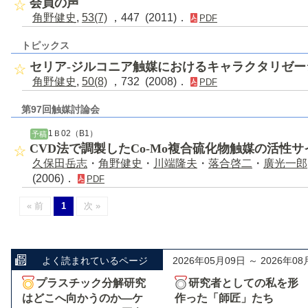
会員の声
角野健史
,
53(7)
，447 (2011)．
PDF
トピックス
セリア-ジルコニア触媒におけるキャラクタリゼー
角野健史
,
50(8)
，732 (2008)．
PDF
第97回触媒討論会
1Ｂ02（B1）
予稿
CVD法で調製したCo-Mo複合硫化物触媒の活性
久保田岳志
・
角野健史
・
川端隆夫
・
落合啓二
・
廣光一郎
(2006)．
PDF
« 前
1
次 »
よく読まれているページ
2026年05月09日 ～ 2026年08
プラスチック分解研究
研究者としての私を形
はどこへ向かうのか―ケ
作った「師匠」たち