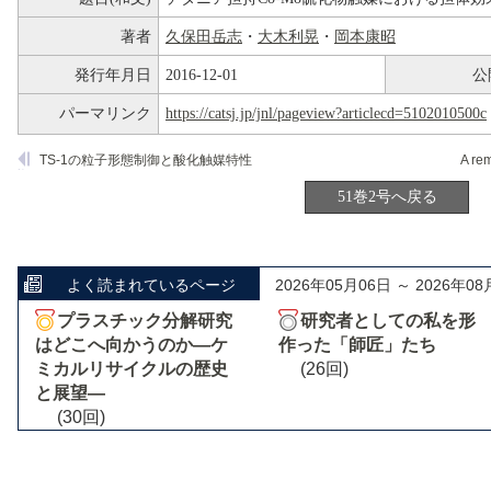
著者
久保田岳志
・
大木利晃
・
岡本康昭
発行年月日
2016-12-01
公
パーマリンク
https://catsj.jp/jnl/pageview?articlecd=5102010500c
TS-1の粒子形態制御と酸化触媒特性
51巻2号へ戻る
よく読まれているページ
2026年05月06日 ～ 2026年08
プラスチック分解研究
研究者としての私を形
はどこへ向かうのか―ケ
作った「師匠」たち
ミカルリサイクルの歴史
(26回)
と展望―
(30回)