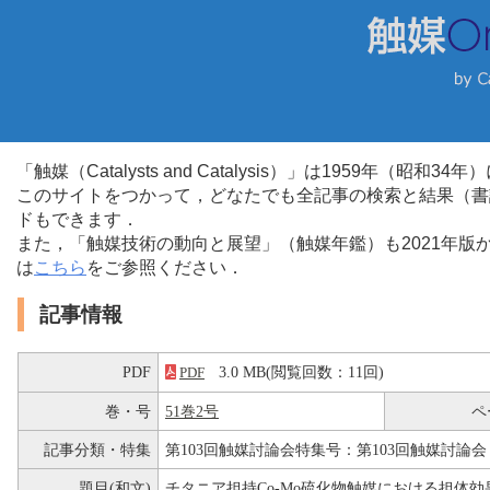
「触媒（Catalysts and Catalysis）」は1959年（昭
このサイトをつかって，どなたでも全記事の検索と結果（書
ドもできます．
また，「触媒技術の動向と展望」（触媒年鑑）も2021年
は
こちら
をご参照ください．
記事情報
PDF
3.0 MB(閲覧回数：11回)
PDF
巻・号
51巻2号
ペ
記事分類・特集
第103回触媒討論会特集号：第103回触媒討論会
題目(和文)
チタニア担持Co-Mo硫化物触媒における担体効