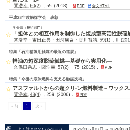
関浩幸
,
60(2)
，55 (2018)．
PDF
全文HTML
平成28年度触媒学会 表彰
学会賞（技術部門）
「担体との相互作用を制御した焼成型高活性脱硫
関浩幸
・
吉田正典
・
田河勝吾
・
香川智靖
,
59(1)
，II (20
特集「石油精製用触媒の最近の進展」
軽油の超深度脱硫触媒―基礎から実用化―
久保田岳志
・
関浩幸
,
57(2)
，75 (2015)．
PDF
特集「今後の液体燃料を支える触媒技術」
アスファルトからの超クリ-ン燃料製造－ワック
関浩幸
,
48(4)
，259 (2006)．
PDF
« 前
1
次 »
よく読まれているページ
2026年05月07日 ～ 2026年08