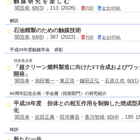
触 媒 研 究 を 楽 し む
関浩幸
,
68(3)
，113 (2026)．
PDF
全文HTML
解説
石油精製のための触媒技術
関浩幸
,
64(6)
，367 (2022)．
PDF
全文HTML
平成29年度触媒学会 表彰
技術進歩賞
「超クリーン燃料製造に向けたFT合成およびワ
開発」
関浩幸
・
池田雅一
・
東正浩
・
鎌田正弘
・
石原久也
,
60(1)
60周年記念企画：学会賞（技術部門）の研究紹介
平成28年度 担体との相互作用を制御した焼成型
化
関浩幸
・
吉田正典
・
田河勝吾
・
香川智靖
,
60(4)
，195 (
時評
新たな一歩