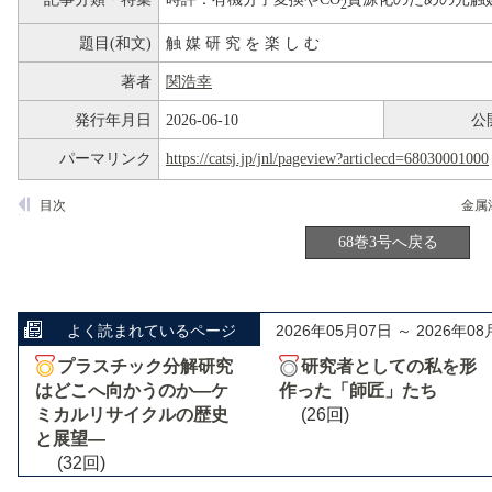
2
題目(和文)
触 媒 研 究 を 楽 し む
著者
関浩幸
発行年月日
2026-06-10
公
パーマリンク
https://catsj.jp/jnl/pageview?articlecd=68030001000
目次
68巻3号へ戻る
よく読まれているページ
2026年05月07日 ～ 2026年08
プラスチック分解研究
研究者としての私を形
はどこへ向かうのか―ケ
作った「師匠」たち
ミカルリサイクルの歴史
(26回)
と展望―
(32回)