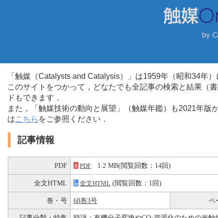
「触媒（Catalysts and Catalysis）」は1959年（昭
このサイトをつかって，どなたでも全記事の検索と結果（書
ドもできます．
また，「触媒技術の動向と展望」（触媒年鑑）も2021年
は
こちら
をご参照ください．
記事情報
PDF
1.2 MB(閲覧回数：14回)
PDF
全文HTML
(閲覧回数：1回)
全文HTML
巻・号
68巻3号
ペ
記事分類・特集
時評：有機分子変換やCO
資源化のための光触