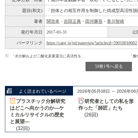
題目(和文)
「担体との相互作用を制御した焼成型高活性脱
著者
関浩幸
・
吉田正典
・
田河勝吾
・
香川智靖
発行年月日
2017-01-31
公
パーマリンク
https://catsj.jp/jnl/pageview?articlecd=59010018002
「水分解および二酸化炭素還元に高活性を示す半導体光触媒系の構築」
59巻1号へ戻る
よく読まれているページ
2026年05月08日 ～ 2026年08
プラスチック分解研究
研究者としての私を形
はどこへ向かうのか―ケ
作った「師匠」たち
ミカルリサイクルの歴史
(26回)
と展望―
(32回)