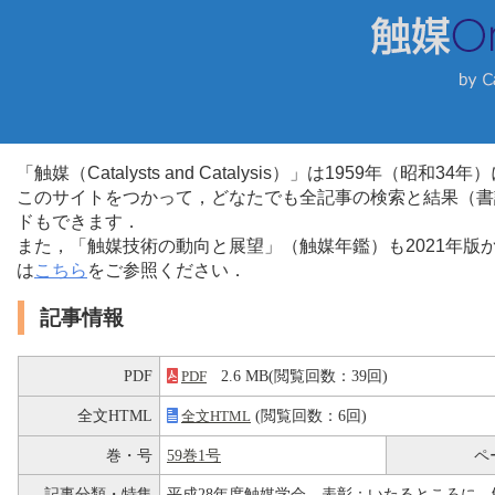
「触媒（Catalysts and Catalysis）」は1959年（昭
このサイトをつかって，どなたでも全記事の検索と結果（書
ドもできます．
また，「触媒技術の動向と展望」（触媒年鑑）も2021年
は
こちら
をご参照ください．
記事情報
PDF
2.6 MB(閲覧回数：39回)
PDF
全文HTML
(閲覧回数：6回)
全文HTML
巻・号
59巻1号
ペ
記事分類・特集
平成28年度触媒学会 表彰：いたるところに，