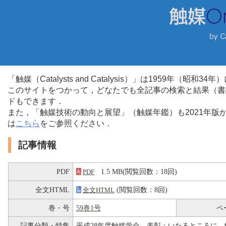
「触媒（Catalysts and Catalysis）」は1959年（昭
このサイトをつかって，どなたでも全記事の検索と結果（書
ドもできます．
また，「触媒技術の動向と展望」（触媒年鑑）も2021年
は
こちら
をご参照ください．
記事情報
PDF
1.5 MB(閲覧回数：18回)
PDF
全文HTML
(閲覧回数：8回)
全文HTML
巻・号
59巻1号
ペ
記事分類・特集
平成28年度触媒学会 表彰：いたるところに，