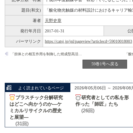
題目(和文)
「酸化物光触媒の材料設計におけるキャリア輸
著者
天野史章
発行年月日
2017-01-31
公
パーマリンク
https://catsj.jp/jnl/pageview?articlecd=59010018003
「担体との相互作用を制御した焼成型高活性脱硫触媒の開発と実用化」
59巻1号へ戻る
よく読まれているページ
2026年05月06日 ～ 2026年08
プラスチック分解研究
研究者としての私を形
はどこへ向かうのか―ケ
作った「師匠」たち
ミカルリサイクルの歴史
(26回)
と展望―
(31回)