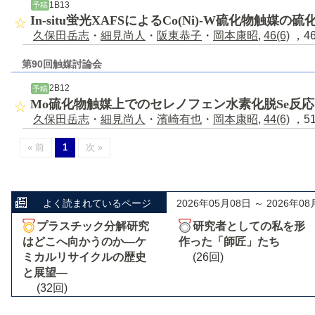
1B13
予稿
In-situ蛍光XAFSによるCo(Ni)-W硫化物触媒の
久保田岳志
・
細見尚人
・
阪東恭子
・
岡本康昭
,
46(6)
，46
第90回触媒討論会
2B12
予稿
Mo硫化物触媒上でのセレノフェン水素化脱Se反応
久保田岳志
・
細見尚人
・
濱崎有也
・
岡本康昭
,
44(6)
，51
« 前
1
次 »
よく読まれているページ
2026年05月08日 ～ 2026年08
プラスチック分解研究
研究者としての私を形
はどこへ向かうのか―ケ
作った「師匠」たち
ミカルリサイクルの歴史
(26回)
と展望―
(32回)