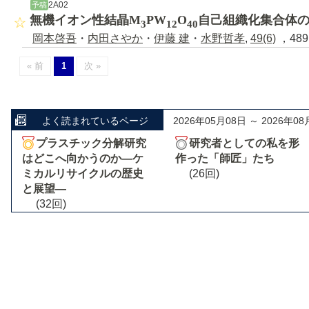
2A02
予稿
無機イオン性結晶M
PW
O
自己組織化集合体
3
12
40
岡本啓吾
・
内田さやか
・
伊藤 建
・
水野哲孝
,
49(6)
，489
« 前
1
次 »
よく読まれているページ
2026年05月08日 ～ 2026年08
プラスチック分解研究
研究者としての私を形
はどこへ向かうのか―ケ
作った「師匠」たち
ミカルリサイクルの歴史
(26回)
と展望―
(32回)