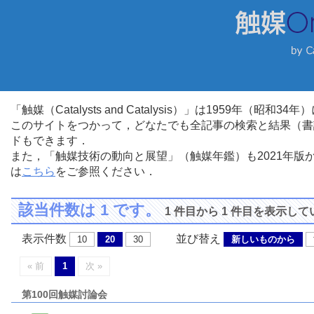
「触媒（Catalysts and Catalysis）」は1959年（昭
このサイトをつかって，どなたでも全記事の検索と結果（書
ドもできます．
また，「触媒技術の動向と展望」（触媒年鑑）も2021年
は
こちら
をご参照ください．
該当件数は 1 です。
1 件目から 1 件目を表示し
表示件数
並び替え
10
20
30
新しいものから
« 前
1
次 »
第100回触媒討論会