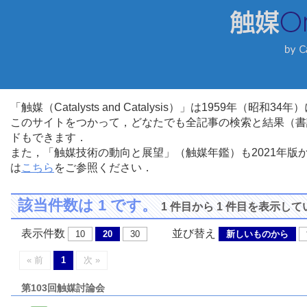
「触媒（Catalysts and Catalysis）」は1959年（昭
このサイトをつかって，どなたでも全記事の検索と結果（書
ドもできます．
また，「触媒技術の動向と展望」（触媒年鑑）も2021年
は
こちら
をご参照ください．
該当件数は 1 です。
1 件目から 1 件目を表示し
表示件数
並び替え
10
20
30
新しいものから
« 前
1
次 »
第103回触媒討論会