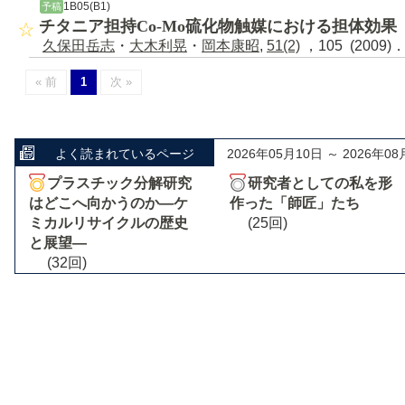
1B05(B1)
予稿
チタニア担持Co-Mo硫化物触媒における担体効果
久保田岳志
・
大木利晃
・
岡本康昭
,
51(2)
，105 (2009)
« 前
1
次 »
よく読まれているページ
2026年05月10日 ～ 2026年08
プラスチック分解研究
研究者としての私を形
はどこへ向かうのか―ケ
作った「師匠」たち
ミカルリサイクルの歴史
(25回)
と展望―
(32回)