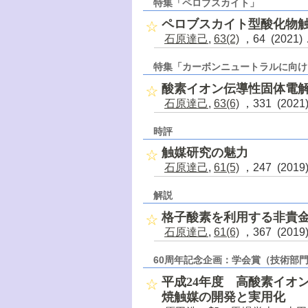
特集「ペロブスカイト」
ペロブスカイト型酸化物
石原達己
,
63(2)
，64 (2021
特集「カーボンニュートラルに向け
酸素イオン伝導性固体電
石原達己
,
63(6)
，331 (202
時評
触媒研究の魅力
石原達己
,
61(5)
，247 (201
解説
格子酸素を利用する非貴
石原達己
,
61(6)
，367 (201
60周年記念企画：学会賞（技術部
平成24年度 高酸素イオ
焼触媒の開発と実用化