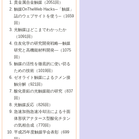
1号 なぜこの触媒が良いのか？
▼44巻（2002年）
貴金属合金触媒（2051回）
5号 若手会員による触媒研究の未来展望1：
8号 高機能化ポリオレフィンに向けた重合
5号 こんな物質，あんな物質―新たな触媒
7号 持続可能社会実現のための触媒および
5号 水素製造・貯蔵のための触媒技術の新
4号 水分解用光触媒材料
3号 特殊エネルギー場の触媒反応
触媒OnTheWeb Hacks─「触媒」
企業編
2号 第91回触媒討論会
触媒の最近の進展
1号 高次制御された触媒の化学
▼43巻（2001年）
の可能性―
触媒関連技術
しい展開
誌のウェブサイトを使う─（1659
5号 時間分解分光の進歩と応用
4号 生体内における金属の触媒作用
6号 第102回触媒討論会
3号 最近の自動車排ガス処理技術
2号 第89回触媒討論会
1号 グリーンケミストリーと触媒
▼42巻（2000年）
6号 第100回触媒討論会
8号 未来を拓く金属錯体
回）
6号 第98回触媒討論会
6号 第96回触媒討論会
5号 ファインケミカルズの展開に寄与する
7号 触媒・化学反応における計算化学の進
4号 触媒研究の現状と将来─第90回触媒討論
3号 触媒を利用した電気化学の新展開
2号 第87回触媒討論会特集号
1号 触媒反応工学の明日を拓く
▼41巻（1999年）
7号 『結晶の化学』を活かした触媒研究
光触媒はどこまでわかったか
7号 基礎化学品製造の触媒技術
触媒
歩
会Aから
7号 未来型金属錯体触媒開発への展望
4号 ナノ材料の調製と機能化
（1091回）
3号 生体触媒とバイオプロセス
2号 第85回触媒討論会
8号 イオン液体の応用
1号 孔、穴、あな?-特異な空間とその利用-
▼40巻（1998年）
8号 多機能型リアクター
6号 第94回触媒討論会
8号 若手研究者による触媒研究の未来展望
5号 基礎化学品製造の触媒技術
8号 超臨界流体を用いた化学プロセスの新
住友化学の研究開発戦略―触媒
5号 こんな触媒が欲しい
4号 水素製造・利用の触媒化学
3号 反応ダイナミクス
2号 第83回触媒討論会
1号 創立40周年記念・触媒化学この10年の
▼39巻（1997年）
2：大学・研究所編
展開
研究と高機能材料開発―（1075
7号 サブナノレベルでみた新しい表面現象
6号 第92回触媒討論会
6号 第90回触媒討論会
5号 触媒研究における新しい切り口：コン
進展と21世紀への提言/創立40周年記念・触
4号 超臨界流体の触媒反応への応用
3号 均一系触媒反応最前線
1号 均一系と不均一系触媒反応-その特徴と
回）
▼38巻（1996年）
8号 オレフィン重合触媒の新たな展
7号 基礎化学品製造の触媒技術
ビナトリアルケミストリー
媒学会この10年の歩みとこれから/創立40周
7号 触媒研究と学術雑誌/情報
5号 触媒のおもしろさをどのように伝える
接点
触媒の活性を徹底的に使い切る
4号 実用炭素材料の新展開
1号 触媒の構造と触媒作用/C1化学を中心と
▼37巻（1995年）
年記念・記録は語る
8号 資源の循環と触媒技術
6号 第88回触媒討論会特集号
か
ための技術（1019回）
8号 若い世代からみた触媒化学の現状と未
2号 第79回触媒討論会
5号 研究の方法論を考える
する21世紀への触媒
1号 ファインケミカルズと固体触媒
▼36巻（1994年）
2号 第81回触媒討論会
ゼオライト触媒によるクメン接
来
7号 企業における触媒研究のブレークスル
6号 第86回触媒討論会
3号 最新NO除去触媒の実用化研究
6号 第84回触媒討論会
2号 第77回触媒討論会
2号 第75回触媒討論会
触分解（921回）
1号 電気化学と触媒
▼35巻（1993年）
ー
3号 計算機触媒化学へのさそい
7号 水素化精製触媒の新しい展開
4号 新しい反応場を目指した触媒調製
7号 機能性金属材料と触媒
3号 オリンピックメダル:金・銀・銅はどん
酸化亜鉛の光触媒能の研究（837
3号 希土類を利用した触媒
2号 第73回触媒討論会
8号 この材料を触媒として使ってみません
4号 触媒劣化の制御と予測
1号 工業触媒開発マニュアル―探索から工
▼34巻（1992年）
8号 新しい反応性と機能性を目指した金属
な触媒作用を示すか
回）
5号 反応・分離技術の新しい展開
8号 触媒研究へのNMRの応用と展望
か？
業化まで
4号 触媒とリサイクル
3号 C4化学の展開
5号 最新の実用プロセスと触媒
クラスタ-化学
1号 インパクトを与えたこの研究
▼33巻（1991年）
光触媒反応（826回）
4号 触媒作用における機能の複合化
6号 第80回触媒討論会
2号 第71回触媒討論会
5号 エネルギー変換触媒
4号 《通常号》
6号 第82回触媒討論会
急速加熱急速冷却法による十面
2号 第69回触媒討論会
1号 触媒プロセス開発マニュアル―探索か
▼32巻（1990年）
5号 未来を拓け！若手研究者
7号 無機―有機ハイブリッド材料の新展開
3号 研究開発のうらおもて―着想と展開
体形状アナタース型酸化チタン
6号 第76回触媒討論会
5号 《通常号》
ら工業化まで，知っておきたいこと PartII
7号 ナノ構造体の化学
3号 ケミカルズ合成触媒―新しい展開と応
1号 21世紀に向けて触媒研究の飛躍をめざ
▼31巻（1989年）
6号 第78回触媒討論会
8号 AFMでみる世界
の気相合成（770回）
4号 触媒劣化と寿命の予測
7号 表面吸着相の新しい展開
用
6号 第74回触媒討論会
2号 第67回触媒討論会
8号 あの反応は今
す―触媒化学の裾野を広げよう
1号 情報科学と反応設計・材料設計
▼30巻（1988年）
7号 ダイナミックな領域への触媒研究の展
平成25年度触媒学会表彰（699
5号 環境に優しい触媒
8号 マイクロポーラス・クリスタル触媒の
4号 触媒調製の科学と技術の最前線
7号 半導体光触媒の基礎と広がり
3号 光触媒
2号 第65回触媒討論会
開/C1化学を中心とする21世紀への触媒
回）