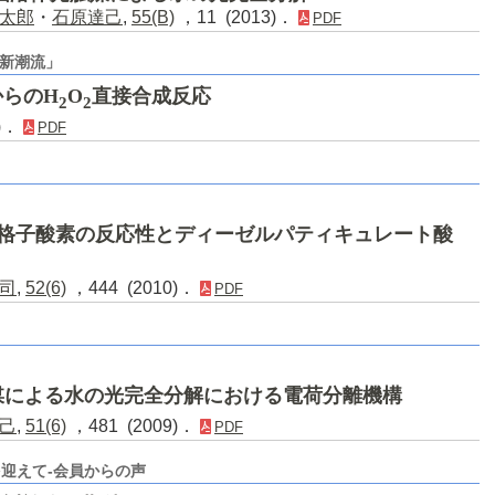
太郎
・
石原達己
,
55(B)
，11 (2013)．
PDF
新潮流」
からのH
O
直接合成反応
2
2
2)．
PDF
格子酸素の反応性とディーゼルパティキュレート酸
司
,
52(6)
，444 (2010)．
PDF
媒による水の光完全分解における電荷分離機構
己
,
51(6)
，481 (2009)．
PDF
迎えて-会員からの声