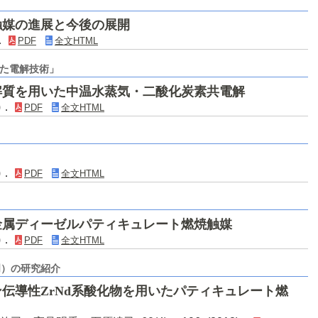
触媒の進展と今後の展開
)．
PDF
全文HTML
た電解技術」
解質を用いた中温水蒸気・二酸化炭素共電解
1)．
PDF
全文HTML
9)．
PDF
全文HTML
金属ディーゼルパティキュレート燃焼触媒
9)．
PDF
全文HTML
門）の研究紹介
ン伝導性ZrNd系酸化物を用いたパティキュレート燃