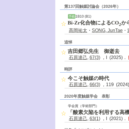
第137回触媒討論会（2026年）
1B10 (B1)
予稿
Bi-Zr化合物によるCO
か
2
髙岡祐太
・
SONG, JunTae
・
追悼
吉田郷弘先生 御逝去
石原達己
,
67(3)
，I (2025)．
時評
今こそ触媒の時代
石原達己
,
66(3)
，119 (202
2020年度触媒学会 表彰
学会賞（学術部門）
「酸素欠陥を利用する高
石原達己
,
63(1)
，I (2021)．