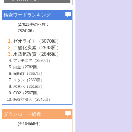
若き触媒の研究者たち～（1）
3号 水処理のための触媒化学
5号 情報学的手法を用いた触媒開発
6号 ヘテロ接合界面
関わる触媒開発動向
B号 第133回触媒討論会（2023年）
6号 窒素とリンの循環のための触媒・機
3号 ナノ粒子・クラスター触媒の最前線
2号 機能性材料の局所構造解析のための
5号 若手による情報発信企画～とびたて
▼58巻（2016年）
4号 光触媒を用いた水分解の最新の研究
6号 カーボンニュートラルに向けた電解
B号 第135回触媒討論会（2025年）
3号 精密高分子合成に関する最近の研究
能性材料
最先端技術
検索ワードランキング
4号 60周年記念企画
若き触媒の研究者たち～（2）
動向
技術
1号 ユニークな構造の高分子を生み出す触
▼57巻（2015年）
動向
B号 第131回触媒討論会（2023年）
3号 無機分離膜材料の開発と触媒反応プ
5号 進化するゼオライト合成技術
6号 石油のノーブル・ユースを志向した
媒技術
(27823件/のべ数：
5号 次世代の触媒プロセスを支えるマイ
B号 第127回触媒討論会（2021年・オン
1号 水素キャリアにかかわる触媒技術の新
4号 バイオマス化成品製造のための触媒
▼56巻（2014年）
ロセスへの適用
触媒技術
7824136）
クロ波
6号 非貴金属系触媒における電気化学的
ライン開催(Zoom)のみ）
2号 リグニンからの化成品製造に向けた触
展開
技術
1号 特殊環境場を利用した材料合成
▼55巻（2013年）
4号 触媒研究における計算科学の利用
酸素還元反応
B号 第129回触媒討論会（2022年・京都
媒技術
6号 メタン転換技術の最新動向
ゼオライト（3070回）
2号 石油精製用触媒の最近の進展
5号 固体触媒による含窒素有機化合物変
2号 光触媒反応機構に関する最新の研究動
1号 高耐久性燃料電池システム用触媒にお
大学：オンライン・対面開催）
▼54巻（2012年）
5号 水素のふるまいを解き明かす最先端
B号 第121回触媒討論会（2018年・東京
3号 触媒研究の最先端～とびたて若き研究
二酸化炭素（2943回）
B号 第125回触媒討論会（2020年・工学
換の最前線
3号 固体酸化物形燃料電池（SOFC）におけ
向
ける新展開
研究
大学）
1号 規則性多孔体の利用技術における最近
▼53巻（2011年）
者たち～（1）
水蒸気改質（2846回）
院大学）
るアノード触媒上での燃料直接改質技術
6号 貴金属使用量低減に向けた自動車排
3号 固体高分子形燃料電池カソード触媒の
2号 リビングラジカル重合の最近の動向
6号 低級アルカンの有効利用のための触
の進歩
アンモニア（2820回）
4号 触媒研究の最先端～とびたて若き研究
1号 金属学から見る合金触媒の新展開
▼52巻（2010年）
ガス浄化触媒の開発
4号 コアシェル構造の制御による触媒機能
開発動向
媒技術
白金（2782回）
3号 天然ガスの化学工業的展開に関する触
2号 第109回触媒討論会
者たち～（2）
2号 第107回触媒討論会
の向上
1号 触媒の劣化対策と長寿命触媒開発
B号 第123回触媒討論会（2019年・大阪
▼51巻（2009年）
4号 人工光合成に向けた近年のアプローチ
光触媒（2667回）
媒技術
B号 第119回触媒討論会（2017年・首都
3号 貴金属低減技術の最新動向
5号 触媒研究の最先端～とびたて若き研究
市立大学）
3号 触媒のその場観察法の進歩（１）
5号 工業触媒およびその周辺技術の最近の
2号 第105回触媒討論会
1号 炭素材料－熱い注目を集める材料－
▼50巻（2008年）
メタン（2663回）
大学東京）
5号 未利用熱エネルギーの有効活用に貢献
4号 貴金属触媒の精密構造制御とその活用
者たち～（3）
4号 貴金属代替技術の最新動向
進歩
水素化（2616回）
4号 触媒のその場観察法の進歩（２）
3号 ナノ構造が拓く新機能
する触媒技術
2号 第103回触媒討論会
1号 触媒化学と学会のこの10年，半世紀，
▼49巻（2007年）
5号 バイオマス化成品製造のための固体触
6号 イオニクス材料と燃料電池・電解合成
5号 光触媒による物質変換反応の新展開
CO2（2567回）
6号 ナノシート
5号 不活性結合の触媒的活性化による有機
そして未来
4号 活性サイトおよびその環境の精密な設
6号 ポリオキソメタレート
3号 環境浄化用光触媒の現状と課題
媒の開発
1号 含フッ素化合物の合成と触媒
▼48巻（2006年）
の最新の研究動向
触媒討論会（2545回）
6号 グラフェン
合成
B号 第115回触媒討論会（2015年・成蹊大
計による触媒の高機能化
2号 第101回触媒討論会
B号 第113回触媒討論会（2014年・ロワジ
4号 水素社会の実現に向けた水素製造・貯
6号 ナノ空間─吸着状態解析から新機能開拓
2号 第99回触媒討論会
B号 第117回触媒討論会（2016年・大阪府
1号 固体酸触媒の最近の進歩
▼47巻（2005年）
学）
7号 水素を利用する化成品合成の新潮流
6号 新しい固体酸触媒技術
5号 触媒を有効に使うための技術
ールホテル豊橋）
蔵技術の進歩
まで─
3号 メソポーラス物質の新展開
立大学）
3号 実用的ファインケミカル合成プロセス
ダウンロード総数
2号 第97回触媒討論会
1号 最近の触媒担体とその効果
▼46巻（2004年）
7号 ゼオライト合成における最近の進歩
6号 第106回触媒討論会
5号 CO
が関わる触媒・材料
B号 第111回触媒討論会（2013年・関西大
4号 錯体を利用したユニークな表面構造の
を実現する触媒
2
3号 リビング重合触媒の最近の展開
2号 第95回触媒討論会
(全164558件）
1号 部分酸化反応触媒の最前線
▼45巻（2003年）
学）
構築と機能
7号 有機分子触媒による精密有機合成
4号 バイオマス活用のための技術開発
6号 第104回触媒討論会
4号 今後の液体燃料を支える触媒技術
3号 化成品を合成するゼオライト触媒
2号 第93回触媒討論会