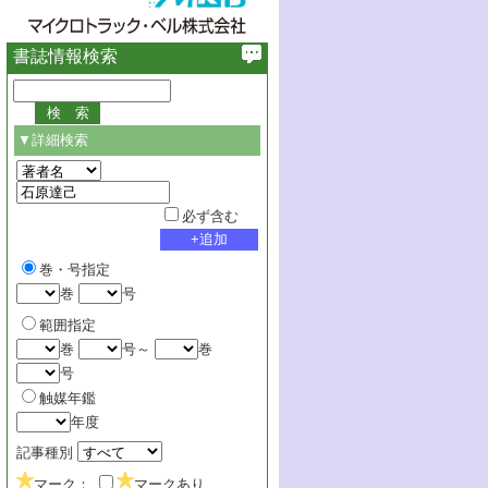
書誌情報検索
▼詳細検索
必ず含む
巻・号指定
巻
号
範囲指定
巻
号～
巻
号
触媒年鑑
年度
記事種別
マーク：
マークあり