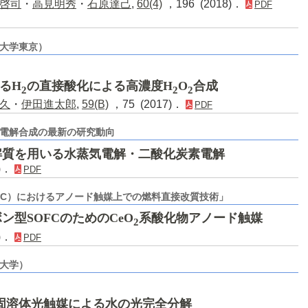
啓司
・
高見明秀
・
石原達己
,
60(4)
，196 (2018)．
PDF
都大学東京）
いるH
の直接酸化による高濃度H
O
合成
2
2
2
久
・
伊田進太郎
,
59(B)
，75 (2017)．
PDF
電解合成の最新の研究動向
解質を用いる水蒸気電解・二酸化炭素電解
6)．
PDF
FC）におけるアノード触媒上での燃料直接改質技術」
型SOFCのためのCeO
系酸化物アノード触媒
2
5)．
PDF
西大学）
nO固溶体光触媒による水の光完全分解