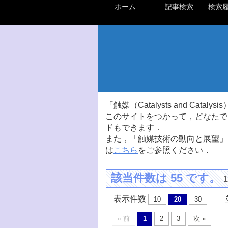
ホーム
記事検索
検索
「触媒（Catalysts and Ca
このサイトをつかって，どなたで
ドもできます．
また，「触媒技術の動向と展望」
は
こちら
をご参照ください．
該当件数は 55 です。
表示件数
並
10
20
30
« 前
1
2
3
次 »