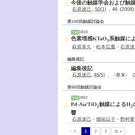
今後の触媒学会および触
石原達己
,
50(1)
，46 (2008
第100回触媒討論会
1B18
予稿
色素増感KTaO
系触媒に
3
萩原英久
・
松本広重
・
石原達
編集後記
編集後記
石原達己
,
48(5)
，〈巻末〉 (2
第98回触媒討論会
2B02
予稿
Pd-Au/TiO
触媒によるH
2
2
響
石原達己
・
畑祐以子
・
野村要
« 前
1
2
3
次 »