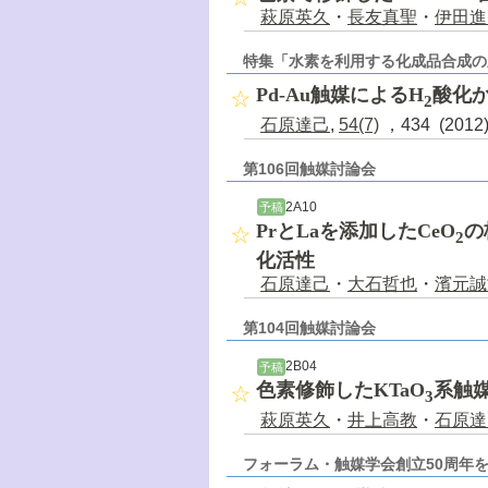
萩原英久
・
長友真聖
・
伊田進
特集「水素を利用する化成品合成の
Pd-Au触媒によるH
酸化
2
石原達己
,
54(7)
，434 (201
第106回触媒討論会
2A10
予稿
PrとLaを添加したCeO
の
2
化活性
石原達己
・
大石哲也
・
濱元誠
第104回触媒討論会
2B04
予稿
色素修飾したKTaO
系触
3
萩原英久
・
井上高教
・
石原達
フォーラム・触媒学会創立50周年を