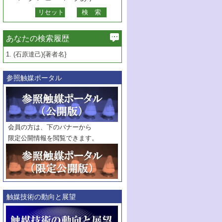
あなたの検索履歴
1.
(石原達己){著者名}
参照触媒ポータル
会員の方は、下のバナーから
限定公開情報を閲覧できます。
触媒技術の動向と展望