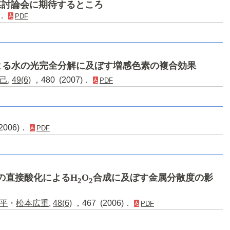
媒討論会に期待するところ
)．
PDF
よる水の光完全分解に及ぼす増感色素の複合効果
己
,
49(6)
，480 (2007)．
PDF
006)．
PDF
の直接酸化によるH
O
合成に及ぼす金属分散度の影
2
2
平
・
松本広重
,
48(6)
，467 (2006)．
PDF