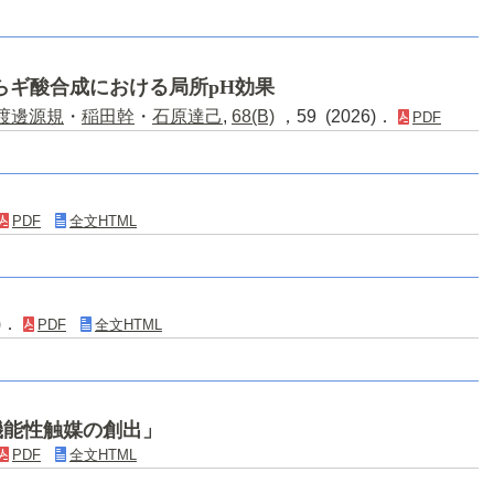
らギ酸合成における局所pH効果
渡邊源規
・
稲田幹
・
石原達己
,
68(B)
，59 (2026)．
PDF
PDF
全文HTML
4)．
PDF
全文HTML
機能性触媒の創出」
PDF
全文HTML