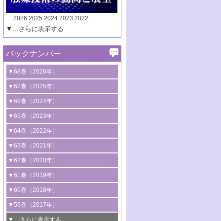
2026
2025
2024
2023
2022
▼…さらに表示する
バックナンバー
▼68巻（2026年）
1号 過酸化水素合成に関する研究動向
▼67巻（2025年）
2号 コンピューター技術により加速する
1号 CO
水素化によるグリーン燃料/グリ
▼66巻（2024年）
2
触媒開発
ーンケミカル製造
1号 低次元ナノ構造を有する触媒材料
▼65巻（2023年）
3号 有機分子変換やCO
資源化のための
2
2号 水素製造のための水分解技術に関す
2号 規制反応場を活用した固体触媒研究
1号 炭素が関わる触媒機能
▼64巻（2022年）
光触媒に関する最近の研究
る最近の研究
の新展開
2号 プラスチックケミカルリサイクルの
1号 合成ガス製造とCOを用いるケミカル
▼63巻（2021年）
B号 第137回触媒討論会（2026年）
3号 オレフィン系樹脂の精密合成に関す
3号 未踏分子変換を目指した酸化触媒プ
ための触媒技術
ズ合成の最新動向
1号 金触媒の新展開
▼62巻（2020年）
る最新技術
ロセスの最前線
3号 非酸化物系金属化合物を基盤とした
2号 化学品合成のための合金触媒開発
2号 ペロブスカイト
1号 触媒設計を拓く欠陥構造のキャラク
▼61巻（2019年）
4号 アルコール類の効率的変換を実現す
4号 シンクロトロン放射光および中性子
触媒材料の開発
3号 CO
の排出削減および有効活用のた
タリゼーション
2
3号 特殊反応場を利用した触媒的分子変
る非貴金属触媒の研究動向
線を利用した触媒解析技術の最先端
1号 物質移動制御に着目した触媒プロセ
▼60巻（2018年）
4号 格子酸素・格子酸素欠陥を利用した
めの触媒技術
換反応
2号 機能化学品製造に資するクリーンな
ス開発
5号 ゼオライトの合成と応用における研
5号 単原子触媒
触媒反応
1号 固体酸触媒の最新の研究動向
▼59巻（2017年）
触媒的酸化反応
4号 若手による情報発信企画～とびたて
4号 多孔質材料を用いた触媒の新展開
究動向
2号 CO
フリー水素サプライチェーンに
2
6号 参照触媒委員会からのお知らせ
5号 生体触媒によるエネルギー変換反応
2号 二酸化炭素からの有用化学品合成
1号 いたるところに，触媒
▼…さらに表示する