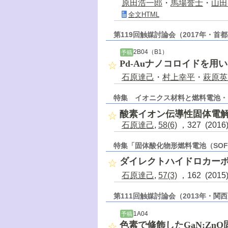
原田浩一郎
・
馬場誉士
・
山田
全文HTML
第119回触媒討論会（2017年・首
2B04（B1）
予稿
Pd-Auナノコロイドを用
石原達己
・
村上幸平
・
萩原英
特集 イオニクス材料と燃料電池・
酸素イオン伝導性固体電
石原達己
,
58(6)
，327 (201
特集「固体酸化物形燃料電池（SO
ダイレクトハイドロカーボン
石原達己
,
57(3)
，162 (201
第111回触媒討論会（2013年・関
1A04
予稿
色素で修飾したGaN:Z