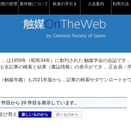
履歴の管理
著作権について
執筆の手引き
入会案内
利用方法・
talysis）」は1959年（昭和34年）に創刊された 触媒学会の会誌です．
も全記事の検索と結果（書誌情報）の表示ができ， 正会員・
（触媒年鑑）も2021年版から，記事の検索やダウンロードが
1 件目から 20 件目を表示しています。
び替え
新しいものから
古いものから