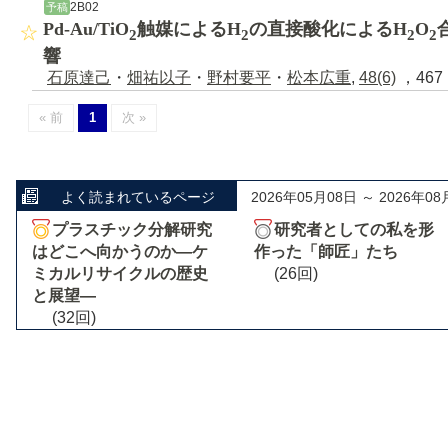
2B02
予稿
Pd-Au/TiO
触媒によるH
の直接酸化によるH
O
2
2
2
2
響
石原達己
・
畑祐以子
・
野村要平
・
松本広重
,
48(6)
，467 
« 前
1
次 »
よく読まれているページ
2026年05月08日 ～ 2026年08
プラスチック分解研究
研究者としての私を形
はどこへ向かうのか―ケ
作った「師匠」たち
ミカルリサイクルの歴史
(26回)
と展望―
(32回)