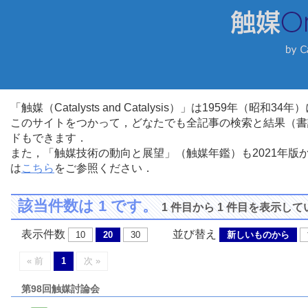
「触媒（Catalysts and Catalysis）」は1959年（昭
このサイトをつかって，どなたでも全記事の検索と結果（書
ドもできます．
また，「触媒技術の動向と展望」（触媒年鑑）も2021年
は
こちら
をご参照ください．
該当件数は 1 です。
1 件目から 1 件目を表示し
表示件数
並び替え
10
20
30
新しいものから
« 前
1
次 »
第98回触媒討論会