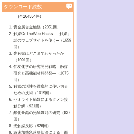
学）
7号 水素を利用する化成品合成の新潮流
6号 新しい固体酸触媒技術
5号 触媒を有効に使うための技術
ールホテル豊橋）
蔵技術の進歩
まで─
3号 メソポーラス物質の新展開
立大学）
3号 実用的ファインケミカル合成プロセス
ダウンロード総数
2号 第97回触媒討論会
1号 最近の触媒担体とその効果
▼46巻（2004年）
7号 ゼオライト合成における最近の進歩
6号 第106回触媒討論会
5号 CO
が関わる触媒・材料
B号 第111回触媒討論会（2013年・関西大
4号 錯体を利用したユニークな表面構造の
を実現する触媒
2
3号 リビング重合触媒の最近の展開
2号 第95回触媒討論会
(全164554件）
1号 部分酸化反応触媒の最前線
▼45巻（2003年）
学）
構築と機能
7号 有機分子触媒による精密有機合成
4号 バイオマス活用のための技術開発
6号 第104回触媒討論会
4号 今後の液体燃料を支える触媒技術
3号 化成品を合成するゼオライト触媒
2号 第93回触媒討論会
1号 なぜこの触媒が良いのか？
▼44巻（2002年）
貴金属合金触媒（2051回）
5号 若手会員による触媒研究の未来展望1：
8号 高機能化ポリオレフィンに向けた重合
5号 こんな物質，あんな物質―新たな触媒
7号 持続可能社会実現のための触媒および
5号 水素製造・貯蔵のための触媒技術の新
4号 水分解用光触媒材料
3号 特殊エネルギー場の触媒反応
触媒OnTheWeb Hacks─「触媒」
企業編
2号 第91回触媒討論会
触媒の最近の進展
1号 高次制御された触媒の化学
▼43巻（2001年）
の可能性―
触媒関連技術
しい展開
誌のウェブサイトを使う─（1659
5号 時間分解分光の進歩と応用
4号 生体内における金属の触媒作用
6号 第102回触媒討論会
3号 最近の自動車排ガス処理技術
2号 第89回触媒討論会
1号 グリーンケミストリーと触媒
▼42巻（2000年）
6号 第100回触媒討論会
8号 未来を拓く金属錯体
回）
6号 第98回触媒討論会
6号 第96回触媒討論会
5号 ファインケミカルズの展開に寄与する
7号 触媒・化学反応における計算化学の進
4号 触媒研究の現状と将来─第90回触媒討論
3号 触媒を利用した電気化学の新展開
2号 第87回触媒討論会特集号
1号 触媒反応工学の明日を拓く
▼41巻（1999年）
7号 『結晶の化学』を活かした触媒研究
光触媒はどこまでわかったか
7号 基礎化学品製造の触媒技術
触媒
歩
会Aから
7号 未来型金属錯体触媒開発への展望
4号 ナノ材料の調製と機能化
（1091回）
3号 生体触媒とバイオプロセス
2号 第85回触媒討論会
8号 イオン液体の応用
1号 孔、穴、あな?-特異な空間とその利用-
▼40巻（1998年）
8号 多機能型リアクター
6号 第94回触媒討論会
8号 若手研究者による触媒研究の未来展望
5号 基礎化学品製造の触媒技術
8号 超臨界流体を用いた化学プロセスの新
住友化学の研究開発戦略―触媒
5号 こんな触媒が欲しい
4号 水素製造・利用の触媒化学
3号 反応ダイナミクス
2号 第83回触媒討論会
1号 創立40周年記念・触媒化学この10年の
▼39巻（1997年）
2：大学・研究所編
展開
研究と高機能材料開発―（1075
7号 サブナノレベルでみた新しい表面現象
6号 第92回触媒討論会
6号 第90回触媒討論会
5号 触媒研究における新しい切り口：コン
進展と21世紀への提言/創立40周年記念・触
4号 超臨界流体の触媒反応への応用
3号 均一系触媒反応最前線
1号 均一系と不均一系触媒反応-その特徴と
回）
▼38巻（1996年）
8号 オレフィン重合触媒の新たな展
7号 基礎化学品製造の触媒技術
ビナトリアルケミストリー
媒学会この10年の歩みとこれから/創立40周
7号 触媒研究と学術雑誌/情報
5号 触媒のおもしろさをどのように伝える
接点
触媒の活性を徹底的に使い切る
4号 実用炭素材料の新展開
1号 触媒の構造と触媒作用/C1化学を中心と
▼37巻（1995年）
年記念・記録は語る
8号 資源の循環と触媒技術
6号 第88回触媒討論会特集号
か
ための技術（1019回）
8号 若い世代からみた触媒化学の現状と未
2号 第79回触媒討論会
5号 研究の方法論を考える
する21世紀への触媒
1号 ファインケミカルズと固体触媒
▼36巻（1994年）
2号 第81回触媒討論会
ゼオライト触媒によるクメン接
来
7号 企業における触媒研究のブレークスル
6号 第86回触媒討論会
3号 最新NO除去触媒の実用化研究
6号 第84回触媒討論会
2号 第77回触媒討論会
2号 第75回触媒討論会
触分解（921回）
1号 電気化学と触媒
▼35巻（1993年）
ー
3号 計算機触媒化学へのさそい
7号 水素化精製触媒の新しい展開
4号 新しい反応場を目指した触媒調製
7号 機能性金属材料と触媒
3号 オリンピックメダル:金・銀・銅はどん
酸化亜鉛の光触媒能の研究（837
3号 希土類を利用した触媒
2号 第73回触媒討論会
8号 この材料を触媒として使ってみません
4号 触媒劣化の制御と予測
1号 工業触媒開発マニュアル―探索から工
▼34巻（1992年）
8号 新しい反応性と機能性を目指した金属
な触媒作用を示すか
回）
5号 反応・分離技術の新しい展開
8号 触媒研究へのNMRの応用と展望
か？
業化まで
4号 触媒とリサイクル
3号 C4化学の展開
5号 最新の実用プロセスと触媒
クラスタ-化学
1号 インパクトを与えたこの研究
▼33巻（1991年）
光触媒反応（826回）
4号 触媒作用における機能の複合化
6号 第80回触媒討論会
2号 第71回触媒討論会
5号 エネルギー変換触媒
4号 《通常号》
6号 第82回触媒討論会
急速加熱急速冷却法による十面
2号 第69回触媒討論会
1号 触媒プロセス開発マニュアル―探索か
▼32巻（1990年）