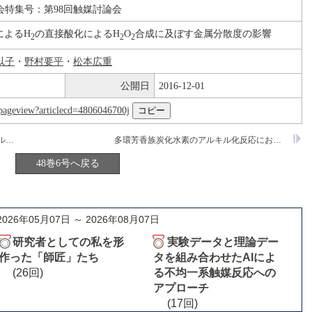
会特集号：第98回触媒討論会
によるH
の直接酸化によるH
O
合成に及ぼす金属分散度の影響
2
2
2
以子
・
野村要平
・
松本広重
公開日
2016-12-01
nl/pageview?articlecd=4806046700j
参照触媒ジルコニアを利用した硫酸化ジルコニアのキャラクタリゼーションとモデル反応
多環芳香族炭化水素のアルキル化反応における大孔径ゼオライトの形状選択性
48巻6号へ戻る
2026年05月07日 ～ 2026年08月07日
研究者としての私を形
実験データと理論デー
作った「師匠」たち
タを組み合わせたAIによ
(26回)
る不均一系触媒反応への
アプローチ
(17回)