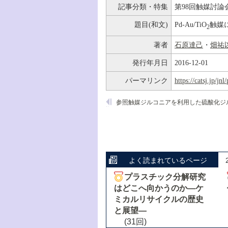
記事分類・特集
第98回触媒討論
題目(和文)
Pd-Au/TiO
触媒
2
著者
石原達己
・
畑祐
発行年月日
2016-12-01
パーマリンク
https://catsj.jp/j
よく読まれているページ
プラスチック分解研究
はどこへ向かうのか―ケ
ミカルリサイクルの歴史
と展望―
(31回)