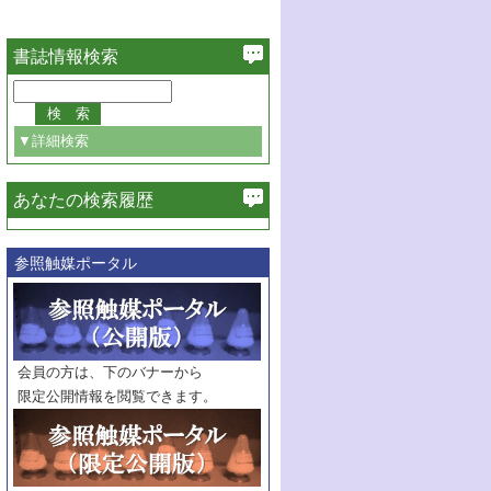
書誌情報検索
▼詳細検索
あなたの検索履歴
必ず含む
参照触媒ポータル
巻・号指定
巻
号
範囲指定
巻
号～
巻
会員の方は、下のバナーから
号
限定公開情報を閲覧できます。
触媒年鑑
年度
記事種別
マーク：
マークあり