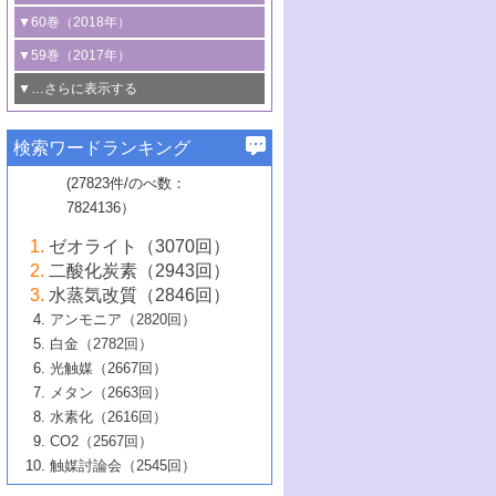
3号 CO
の排出削減および有効活用のた
タリゼーション
2
3号 特殊反応場を利用した触媒的分子変
る非貴金属触媒の研究動向
線を利用した触媒解析技術の最先端
1号 物質移動制御に着目した触媒プロセ
▼60巻（2018年）
4号 格子酸素・格子酸素欠陥を利用した
めの触媒技術
換反応
2号 機能化学品製造に資するクリーンな
ス開発
5号 ゼオライトの合成と応用における研
5号 単原子触媒
触媒反応
1号 固体酸触媒の最新の研究動向
▼59巻（2017年）
触媒的酸化反応
4号 若手による情報発信企画～とびたて
4号 多孔質材料を用いた触媒の新展開
究動向
2号 CO
フリー水素サプライチェーンに
2
6号 参照触媒委員会からのお知らせ
5号 生体触媒によるエネルギー変換反応
2号 二酸化炭素からの有用化学品合成
1号 いたるところに，触媒
▼…さらに表示する
若き触媒の研究者たち～（1）
3号 水処理のための触媒化学
5号 情報学的手法を用いた触媒開発
6号 ヘテロ接合界面
関わる触媒開発動向
B号 第133回触媒討論会（2023年）
6号 窒素とリンの循環のための触媒・機
3号 ナノ粒子・クラスター触媒の最前線
2号 機能性材料の局所構造解析のための
5号 若手による情報発信企画～とびたて
▼58巻（2016年）
4号 光触媒を用いた水分解の最新の研究
6号 カーボンニュートラルに向けた電解
B号 第135回触媒討論会（2025年）
3号 精密高分子合成に関する最近の研究
能性材料
最先端技術
検索ワードランキング
4号 60周年記念企画
若き触媒の研究者たち～（2）
動向
技術
1号 ユニークな構造の高分子を生み出す触
▼57巻（2015年）
動向
B号 第131回触媒討論会（2023年）
3号 無機分離膜材料の開発と触媒反応プ
5号 進化するゼオライト合成技術
6号 石油のノーブル・ユースを志向した
媒技術
(27823件/のべ数：
5号 次世代の触媒プロセスを支えるマイ
B号 第127回触媒討論会（2021年・オン
1号 水素キャリアにかかわる触媒技術の新
4号 バイオマス化成品製造のための触媒
▼56巻（2014年）
ロセスへの適用
触媒技術
7824136）
クロ波
6号 非貴金属系触媒における電気化学的
ライン開催(Zoom)のみ）
2号 リグニンからの化成品製造に向けた触
展開
技術
1号 特殊環境場を利用した材料合成
▼55巻（2013年）
4号 触媒研究における計算科学の利用
酸素還元反応
B号 第129回触媒討論会（2022年・京都
媒技術
6号 メタン転換技術の最新動向
ゼオライト（3070回）
2号 石油精製用触媒の最近の進展
5号 固体触媒による含窒素有機化合物変
2号 光触媒反応機構に関する最新の研究動
1号 高耐久性燃料電池システム用触媒にお
大学：オンライン・対面開催）
▼54巻（2012年）
5号 水素のふるまいを解き明かす最先端
B号 第121回触媒討論会（2018年・東京
3号 触媒研究の最先端～とびたて若き研究
二酸化炭素（2943回）
B号 第125回触媒討論会（2020年・工学
換の最前線
3号 固体酸化物形燃料電池（SOFC）におけ
向
ける新展開
研究
大学）
1号 規則性多孔体の利用技術における最近
▼53巻（2011年）
者たち～（1）
水蒸気改質（2846回）
院大学）
るアノード触媒上での燃料直接改質技術
6号 貴金属使用量低減に向けた自動車排
3号 固体高分子形燃料電池カソード触媒の
2号 リビングラジカル重合の最近の動向
6号 低級アルカンの有効利用のための触
の進歩
アンモニア（2820回）
4号 触媒研究の最先端～とびたて若き研究
1号 金属学から見る合金触媒の新展開
▼52巻（2010年）
ガス浄化触媒の開発
4号 コアシェル構造の制御による触媒機能
開発動向
媒技術
白金（2782回）
3号 天然ガスの化学工業的展開に関する触
2号 第109回触媒討論会
者たち～（2）
2号 第107回触媒討論会
の向上
1号 触媒の劣化対策と長寿命触媒開発
B号 第123回触媒討論会（2019年・大阪
▼51巻（2009年）
4号 人工光合成に向けた近年のアプローチ
光触媒（2667回）
媒技術
B号 第119回触媒討論会（2017年・首都
3号 貴金属低減技術の最新動向
5号 触媒研究の最先端～とびたて若き研究
市立大学）
3号 触媒のその場観察法の進歩（１）
5号 工業触媒およびその周辺技術の最近の
2号 第105回触媒討論会
1号 炭素材料－熱い注目を集める材料－
▼50巻（2008年）
メタン（2663回）
大学東京）
5号 未利用熱エネルギーの有効活用に貢献
4号 貴金属触媒の精密構造制御とその活用
者たち～（3）
4号 貴金属代替技術の最新動向
進歩
水素化（2616回）
4号 触媒のその場観察法の進歩（２）
3号 ナノ構造が拓く新機能
する触媒技術
2号 第103回触媒討論会
1号 触媒化学と学会のこの10年，半世紀，
▼49巻（2007年）
5号 バイオマス化成品製造のための固体触
6号 イオニクス材料と燃料電池・電解合成
5号 光触媒による物質変換反応の新展開
CO2（2567回）
6号 ナノシート
5号 不活性結合の触媒的活性化による有機
そして未来
4号 活性サイトおよびその環境の精密な設
6号 ポリオキソメタレート
3号 環境浄化用光触媒の現状と課題
媒の開発
1号 含フッ素化合物の合成と触媒
▼48巻（2006年）
の最新の研究動向
触媒討論会（2545回）
6号 グラフェン
合成
B号 第115回触媒討論会（2015年・成蹊大
計による触媒の高機能化
2号 第101回触媒討論会
B号 第113回触媒討論会（2014年・ロワジ
4号 水素社会の実現に向けた水素製造・貯
6号 ナノ空間─吸着状態解析から新機能開拓
2号 第99回触媒討論会
B号 第117回触媒討論会（2016年・大阪府
1号 固体酸触媒の最近の進歩
▼47巻（2005年）