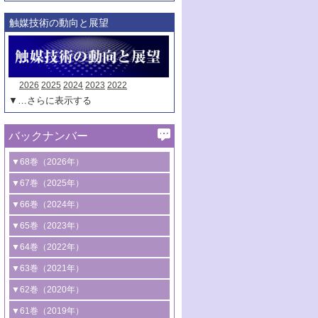
触媒技術の動向と展望
2026
2025
2024
2023
2022
▼…さらに表示する
バックナンバー
▼68巻（2026年）
1号 過酸化水素合成に関する研究動向
▼67巻（2025年）
2号 コンピューター技術により加速する
1号 CO
水素化によるグリーン燃料/グリ
▼66巻（2024年）
2
触媒開発
ーンケミカル製造
1号 低次元ナノ構造を有する触媒材料
▼65巻（2023年）
3号 有機分子変換やCO
資源化のための
2
2号 水素製造のための水分解技術に関す
2号 規制反応場を活用した固体触媒研究
1号 炭素が関わる触媒機能
▼64巻（2022年）
光触媒に関する最近の研究
る最近の研究
の新展開
2号 プラスチックケミカルリサイクルの
1号 合成ガス製造とCOを用いるケミカル
▼63巻（2021年）
B号 第137回触媒討論会（2026年）
3号 オレフィン系樹脂の精密合成に関す
3号 未踏分子変換を目指した酸化触媒プ
ための触媒技術
ズ合成の最新動向
1号 金触媒の新展開
▼62巻（2020年）
る最新技術
ロセスの最前線
3号 非酸化物系金属化合物を基盤とした
2号 化学品合成のための合金触媒開発
2号 ペロブスカイト
1号 触媒設計を拓く欠陥構造のキャラク
▼61巻（2019年）
4号 アルコール類の効率的変換を実現す
4号 シンクロトロン放射光および中性子
触媒材料の開発