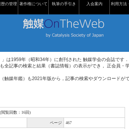
履歴の管理
著作権について
執筆の手引き
入会案内
利用方法・
talysis）」は1959年（昭和34年）に創刊された 触媒学会の会誌です．
も全記事の検索と結果（書誌情報）の表示ができ， 正会員・
（触媒年鑑）も2021年版から，記事の検索やダウンロードが
KB(閲覧回数：16回)
ページ
467