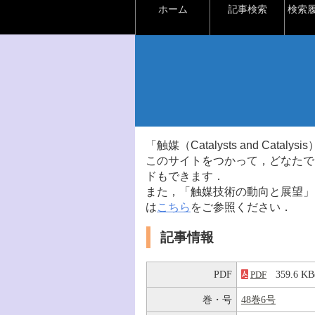
ホーム
記事検索
検索
「触媒（Catalysts and Ca
このサイトをつかって，どなたで
ドもできます．
また，「触媒技術の動向と展望」
は
こちら
をご参照ください．
記事情報
PDF
359.6 
PDF
巻・号
48巻6号