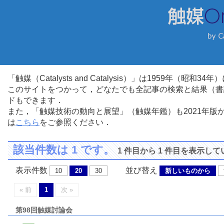
「触媒（Catalysts and Catalysis）」は1959年（昭
このサイトをつかって，どなたでも全記事の検索と結果（書
ドもできます．
また，「触媒技術の動向と展望」（触媒年鑑）も2021年
は
こちら
をご参照ください．
該当件数は 1 です。
1 件目から 1 件目を表示し
表示件数
並び替え
10
20
30
新しいものから
« 前
1
次 »
第98回触媒討論会