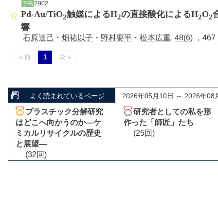
2B02
予稿
Pd-Au/TiO
触媒によるH
の直接酸化によるH
O
2
2
2
2
響
石原達己
・
畑祐以子
・
野村要平
・
松本広重
,
48(6)
，467 
« 前
1
次 »
よく読まれているページ
2026年05月10日 ～ 2026年08
プラスチック分解研究
研究者としての私を形
はどこへ向かうのか―ケ
作った「師匠」たち
ミカルリサイクルの歴史
(25回)
と展望―
(32回)