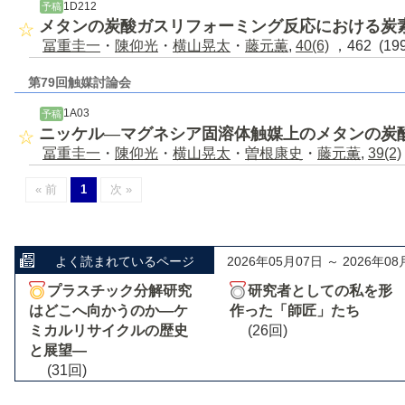
1D212
予稿
メタンの炭酸ガスリフォーミング反応における炭
冨重圭一
・
陳仰光
・
横山晃太
・
藤元薫
,
40(6)
，462 (19
第79回触媒討論会
1A03
予稿
ニッケル―マグネシア固溶体触媒上のメタンの炭
冨重圭一
・
陳仰光
・
横山晃太
・
曽根康史
・
藤元薫
,
39(2)
« 前
1
次 »
よく読まれているページ
2026年05月07日 ～ 2026年08
プラスチック分解研究
研究者としての私を形
はどこへ向かうのか―ケ
作った「師匠」たち
ミカルリサイクルの歴史
(26回)
と展望―
(31回)