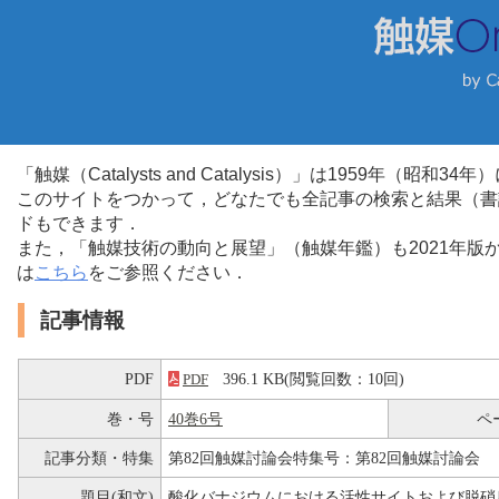
「触媒（Catalysts and Catalysis）」は1959年（昭
このサイトをつかって，どなたでも全記事の検索と結果（書
ドもできます．
また，「触媒技術の動向と展望」（触媒年鑑）も2021年
は
こちら
をご参照ください．
記事情報
PDF
396.1 KB(閲覧回数：10回)
PDF
巻・号
40巻6号
ペ
記事分類・特集
第82回触媒討論会特集号：第82回触媒討論会
題目(和文)
酸化バナジウムにおける活性サイトおよび脱硝