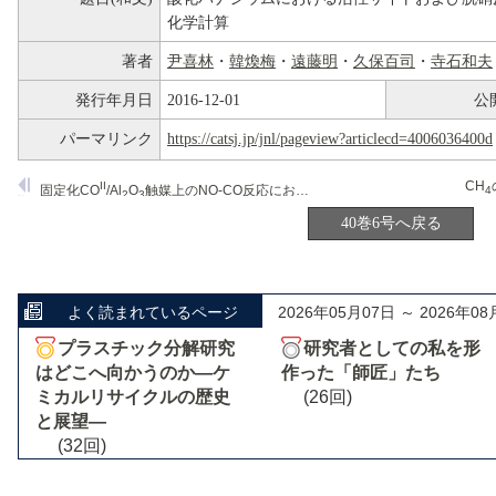
化学計算
著者
尹喜林
・
韓煥梅
・
遠藤明
・
久保百司
・
寺石和夫
発行年月日
2016-12-01
公
パーマリンク
https://catsj.jp/jnl/pageview?articlecd=4006036400d
CH
II
固定化CO
/Al
O
触媒上のNO-CO反応における新機構Surface Catalytic Reactions Assisted by Gas Phase Molecules
4
2
3
40巻6号へ戻る
よく読まれているページ
2026年05月07日 ～ 2026年08
プラスチック分解研究
研究者としての私を形
はどこへ向かうのか―ケ
作った「師匠」たち
ミカルリサイクルの歴史
(26回)
と展望―
(32回)