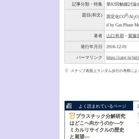
記事分類・特集
第82回触媒討論
題目(和文)
II
固定化CO
/Al
O
2
d by Gas Phase Mo
著者
山口有朋
・
紫藤
発行年月日
2016-12-01
パーマリンク
https://catsj.jp/j
よく読まれているページ
プラスチック分解研究
はどこへ向かうのか―ケ
ミカルリサイクルの歴史
と展望―