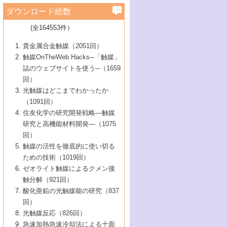
学）
7号 水素を利用する化成品合成の新潮流
6号 新しい固体酸触媒技術
5号 触媒を有効に使うための技術
ールホテル豊橋）
蔵技術の進歩
まで─
3号 メソポーラス物質の新展開
立大学）
3号 実用的ファインケミカル合成プロセス
ダウンロード総数
2号 第97回触媒討論会
1号 最近の触媒担体とその効果
▼46巻（2004年）
7号 ゼオライト合成における最近の進歩
6号 第106回触媒討論会
5号 CO
が関わる触媒・材料
B号 第111回触媒討論会（2013年・関西大
4号 錯体を利用したユニークな表面構造の
を実現する触媒
2
3号 リビング重合触媒の最近の展開
2号 第95回触媒討論会
(全164553件）
1号 部分酸化反応触媒の最前線
▼45巻（2003年）
学）
構築と機能
7号 有機分子触媒による精密有機合成
4号 バイオマス活用のための技術開発
6号 第104回触媒討論会
4号 今後の液体燃料を支える触媒技術
3号 化成品を合成するゼオライト触媒
2号 第93回触媒討論会
1号 なぜこの触媒が良いのか？
▼44巻（2002年）
貴金属合金触媒（2051回）
5号 若手会員による触媒研究の未来展望1：
8号 高機能化ポリオレフィンに向けた重合
5号 こんな物質，あんな物質―新たな触媒
7号 持続可能社会実現のための触媒および
5号 水素製造・貯蔵のための触媒技術の新
4号 水分解用光触媒材料
3号 特殊エネルギー場の触媒反応
触媒OnTheWeb Hacks─「触媒」
企業編
2号 第91回触媒討論会
触媒の最近の進展
1号 高次制御された触媒の化学
▼43巻（2001年）
の可能性―
触媒関連技術
しい展開
誌のウェブサイトを使う─（1659
5号 時間分解分光の進歩と応用
4号 生体内における金属の触媒作用
6号 第102回触媒討論会
3号 最近の自動車排ガス処理技術
2号 第89回触媒討論会
1号 グリーンケミストリーと触媒
▼42巻（2000年）
6号 第100回触媒討論会
8号 未来を拓く金属錯体
回）
6号 第98回触媒討論会
6号 第96回触媒討論会
5号 ファインケミカルズの展開に寄与する
7号 触媒・化学反応における計算化学の進
4号 触媒研究の現状と将来─第90回触媒討論
3号 触媒を利用した電気化学の新展開
2号 第87回触媒討論会特集号
1号 触媒反応工学の明日を拓く
▼41巻（1999年）
7号 『結晶の化学』を活かした触媒研究
光触媒はどこまでわかったか
7号 基礎化学品製造の触媒技術
触媒
歩
会Aから
7号 未来型金属錯体触媒開発への展望
4号 ナノ材料の調製と機能化
（1091回）
3号 生体触媒とバイオプロセス
2号 第85回触媒討論会
8号 イオン液体の応用
1号 孔、穴、あな?-特異な空間とその利用-
▼40巻（1998年）
8号 多機能型リアクター
6号 第94回触媒討論会
8号 若手研究者による触媒研究の未来展望
5号 基礎化学品製造の触媒技術
8号 超臨界流体を用いた化学プロセスの新
住友化学の研究開発戦略―触媒
5号 こんな触媒が欲しい
4号 水素製造・利用の触媒化学
3号 反応ダイナミクス
2号 第83回触媒討論会
1号 創立40周年記念・触媒化学この10年の
▼39巻（1997年）
2：大学・研究所編
展開
研究と高機能材料開発―（1075
7号 サブナノレベルでみた新しい表面現象
6号 第92回触媒討論会
6号 第90回触媒討論会
5号 触媒研究における新しい切り口：コン
進展と21世紀への提言/創立40周年記念・触
4号 超臨界流体の触媒反応への応用
3号 均一系触媒反応最前線
1号 均一系と不均一系触媒反応-その特徴と
回）
▼38巻（1996年）
8号 オレフィン重合触媒の新たな展
7号 基礎化学品製造の触媒技術
ビナトリアルケミストリー
媒学会この10年の歩みとこれから/創立40周
7号 触媒研究と学術雑誌/情報
5号 触媒のおもしろさをどのように伝える
接点
触媒の活性を徹底的に使い切る
4号 実用炭素材料の新展開
1号 触媒の構造と触媒作用/C1化学を中心と
▼37巻（1995年）
年記念・記録は語る
8号 資源の循環と触媒技術
6号 第88回触媒討論会特集号
か
ための技術（1019回）
8号 若い世代からみた触媒化学の現状と未
2号 第79回触媒討論会
5号 研究の方法論を考える
する21世紀への触媒
1号 ファインケミカルズと固体触媒
▼36巻（1994年）
2号 第81回触媒討論会
ゼオライト触媒によるクメン接
来
7号 企業における触媒研究のブレークスル
6号 第86回触媒討論会
3号 最新NO除去触媒の実用化研究
6号 第84回触媒討論会
2号 第77回触媒討論会
2号 第75回触媒討論会
触分解（921回）
1号 電気化学と触媒
▼35巻（1993年）
ー
3号 計算機触媒化学へのさそい
7号 水素化精製触媒の新しい展開
4号 新しい反応場を目指した触媒調製
7号 機能性金属材料と触媒
3号 オリンピックメダル:金・銀・銅はどん
酸化亜鉛の光触媒能の研究（837
3号 希土類を利用した触媒
2号 第73回触媒討論会
8号 この材料を触媒として使ってみません
4号 触媒劣化の制御と予測
1号 工業触媒開発マニュアル―探索から工
▼34巻（1992年）
8号 新しい反応性と機能性を目指した金属
な触媒作用を示すか
回）
5号 反応・分離技術の新しい展開
8号 触媒研究へのNMRの応用と展望
か？
業化まで
4号 触媒とリサイクル
3号 C4化学の展開
5号 最新の実用プロセスと触媒
クラスタ-化学
1号 インパクトを与えたこの研究
▼33巻（1991年）
光触媒反応（826回）
4号 触媒作用における機能の複合化
6号 第80回触媒討論会
2号 第71回触媒討論会
5号 エネルギー変換触媒
4号 《通常号》
6号 第82回触媒討論会
急速加熱急速冷却法による十面
2号 第69回触媒討論会
1号 触媒プロセス開発マニュアル―探索か
▼32巻（1990年）