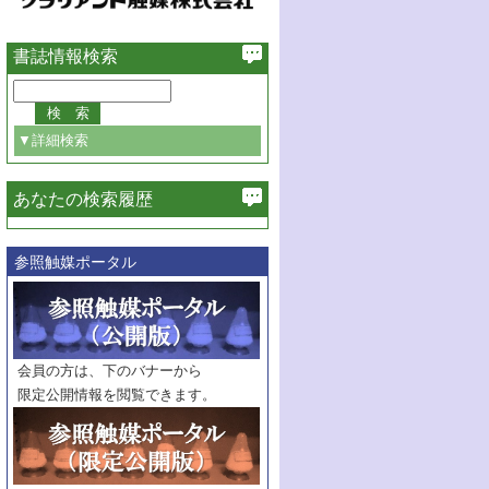
書誌情報検索
▼詳細検索
あなたの検索履歴
必ず含む
参照触媒ポータル
巻・号指定
巻
号
範囲指定
巻
号～
巻
会員の方は、下のバナーから
号
限定公開情報を閲覧できます。
触媒年鑑
年度
記事種別
マーク：
マークあり