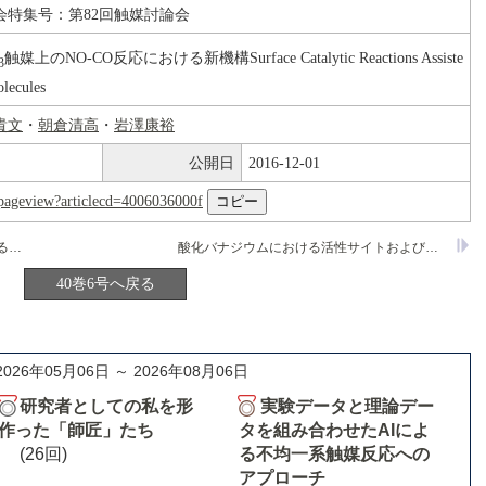
会特集号：第82回触媒討論会
触媒上のNO-CO反応における新機構Surface Catalytic Reactions Assiste
3
lecules
貴文
・
朝倉清高
・
岩澤康裕
公開日
2016-12-01
nl/pageview?articlecd=4006036000f
ステップ表面上ランダム歩行の考察による拡散のマクロスコピックな非対称性の予言
酸化バナジウムにおける活性サイトおよび脱硝反応機構に関する周期的第一原理量子化学計算
40巻6号へ戻る
2026年05月06日 ～ 2026年08月06日
研究者としての私を形
実験データと理論デー
作った「師匠」たち
タを組み合わせたAIによ
(26回)
る不均一系触媒反応への
アプローチ