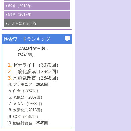
3号 CO
の排出削減および有効活用のた
タリゼーション
2
3号 特殊反応場を利用した触媒的分子変
る非貴金属触媒の研究動向
線を利用した触媒解析技術の最先端
1号 物質移動制御に着目した触媒プロセ
▼60巻（2018年）
4号 格子酸素・格子酸素欠陥を利用した
めの触媒技術
換反応
2号 機能化学品製造に資するクリーンな
ス開発
5号 ゼオライトの合成と応用における研
5号 単原子触媒
触媒反応
1号 固体酸触媒の最新の研究動向
▼59巻（2017年）
触媒的酸化反応
4号 若手による情報発信企画～とびたて
4号 多孔質材料を用いた触媒の新展開
究動向
2号 CO
フリー水素サプライチェーンに
2
6号 参照触媒委員会からのお知らせ
5号 生体触媒によるエネルギー変換反応
2号 二酸化炭素からの有用化学品合成
1号 いたるところに，触媒
▼…さらに表示する
若き触媒の研究者たち～（1）
3号 水処理のための触媒化学
5号 情報学的手法を用いた触媒開発
6号 ヘテロ接合界面
関わる触媒開発動向
B号 第133回触媒討論会（2023年）
6号 窒素とリンの循環のための触媒・機
3号 ナノ粒子・クラスター触媒の最前線
2号 機能性材料の局所構造解析のための
5号 若手による情報発信企画～とびたて
▼58巻（2016年）
4号 光触媒を用いた水分解の最新の研究
6号 カーボンニュートラルに向けた電解
B号 第135回触媒討論会（2025年）
3号 精密高分子合成に関する最近の研究
能性材料
最先端技術
検索ワードランキング
4号 60周年記念企画
若き触媒の研究者たち～（2）
動向
技術
1号 ユニークな構造の高分子を生み出す触
▼57巻（2015年）
動向
B号 第131回触媒討論会（2023年）
3号 無機分離膜材料の開発と触媒反応プ
5号 進化するゼオライト合成技術
6号 石油のノーブル・ユースを志向した
媒技術
(27823件/のべ数：
5号 次世代の触媒プロセスを支えるマイ
B号 第127回触媒討論会（2021年・オン
1号 水素キャリアにかかわる触媒技術の新
4号 バイオマス化成品製造のための触媒
▼56巻（2014年）
ロセスへの適用
触媒技術
7824136）
クロ波
6号 非貴金属系触媒における電気化学的
ライン開催(Zoom)のみ）
2号 リグニンからの化成品製造に向けた触
展開
技術
1号 特殊環境場を利用した材料合成
▼55巻（2013年）
4号 触媒研究における計算科学の利用
酸素還元反応
B号 第129回触媒討論会（2022年・京都
媒技術
6号 メタン転換技術の最新動向
ゼオライト（3070回）
2号 石油精製用触媒の最近の進展
5号 固体触媒による含窒素有機化合物変
2号 光触媒反応機構に関する最新の研究動
1号 高耐久性燃料電池システム用触媒にお
大学：オンライン・対面開催）
▼54巻（2012年）
5号 水素のふるまいを解き明かす最先端
B号 第121回触媒討論会（2018年・東京
3号 触媒研究の最先端～とびたて若き研究
二酸化炭素（2943回）
B号 第125回触媒討論会（2020年・工学
換の最前線
3号 固体酸化物形燃料電池（SOFC）におけ
向
ける新展開
研究
大学）
1号 規則性多孔体の利用技術における最近
▼53巻（2011年）
者たち～（1）
水蒸気改質（2846回）
院大学）
るアノード触媒上での燃料直接改質技術
6号 貴金属使用量低減に向けた自動車排
3号 固体高分子形燃料電池カソード触媒の
2号 リビングラジカル重合の最近の動向
6号 低級アルカンの有効利用のための触
の進歩
アンモニア（2820回）
4号 触媒研究の最先端～とびたて若き研究
1号 金属学から見る合金触媒の新展開
▼52巻（2010年）
ガス浄化触媒の開発
4号 コアシェル構造の制御による触媒機能
開発動向
媒技術
白金（2782回）
3号 天然ガスの化学工業的展開に関する触
2号 第109回触媒討論会
者たち～（2）
2号 第107回触媒討論会
の向上
1号 触媒の劣化対策と長寿命触媒開発
B号 第123回触媒討論会（2019年・大阪
▼51巻（2009年）
4号 人工光合成に向けた近年のアプローチ
光触媒（2667回）
媒技術
B号 第119回触媒討論会（2017年・首都
3号 貴金属低減技術の最新動向
5号 触媒研究の最先端～とびたて若き研究
市立大学）
3号 触媒のその場観察法の進歩（１）
5号 工業触媒およびその周辺技術の最近の
2号 第105回触媒討論会
1号 炭素材料－熱い注目を集める材料－
▼50巻（2008年）
メタン（2663回）
大学東京）
5号 未利用熱エネルギーの有効活用に貢献
4号 貴金属触媒の精密構造制御とその活用
者たち～（3）
4号 貴金属代替技術の最新動向
進歩
水素化（2616回）
4号 触媒のその場観察法の進歩（２）
3号 ナノ構造が拓く新機能
する触媒技術
2号 第103回触媒討論会
1号 触媒化学と学会のこの10年，半世紀，
▼49巻（2007年）
5号 バイオマス化成品製造のための固体触
6号 イオニクス材料と燃料電池・電解合成
5号 光触媒による物質変換反応の新展開
CO2（2567回）
6号 ナノシート
5号 不活性結合の触媒的活性化による有機
そして未来
4号 活性サイトおよびその環境の精密な設
6号 ポリオキソメタレート
3号 環境浄化用光触媒の現状と課題
媒の開発
1号 含フッ素化合物の合成と触媒
▼48巻（2006年）
の最新の研究動向
触媒討論会（2545回）
6号 グラフェン
合成
B号 第115回触媒討論会（2015年・成蹊大
計による触媒の高機能化
2号 第101回触媒討論会
B号 第113回触媒討論会（2014年・ロワジ
4号 水素社会の実現に向けた水素製造・貯
6号 ナノ空間─吸着状態解析から新機能開拓
2号 第99回触媒討論会
B号 第117回触媒討論会（2016年・大阪府
1号 固体酸触媒の最近の進歩
▼47巻（2005年）