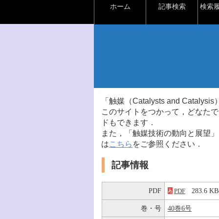
ホーム
記事検索
検索
「触媒（Catalysts and Ca
このサイトをつかって，どなたで
ドもできます．
また，「触媒技術の動向と展望」
は
こちら
をご参照ください．
記事情報
PDF
283.6 
PDF
巻・号
40巻6号