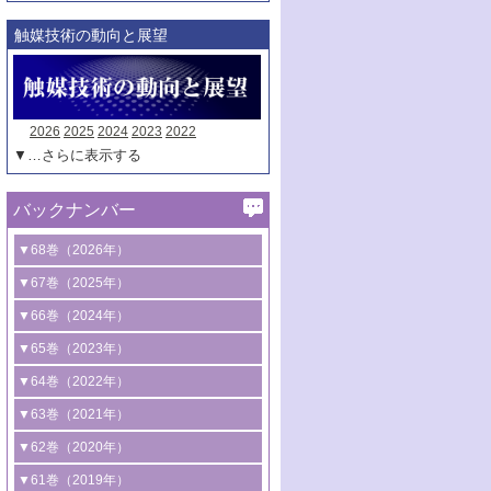
触媒技術の動向と展望
2026
2025
2024
2023
2022
▼…さらに表示する
バックナンバー
▼68巻（2026年）
1号 過酸化水素合成に関する研究動向
▼67巻（2025年）
2号 コンピューター技術により加速する
1号 CO
水素化によるグリーン燃料/グリ
▼66巻（2024年）
2
触媒開発
ーンケミカル製造
1号 低次元ナノ構造を有する触媒材料
▼65巻（2023年）
3号 有機分子変換やCO
資源化のための
2
2号 水素製造のための水分解技術に関す
2号 規制反応場を活用した固体触媒研究
1号 炭素が関わる触媒機能
▼64巻（2022年）
光触媒に関する最近の研究
る最近の研究
の新展開
2号 プラスチックケミカルリサイクルの
1号 合成ガス製造とCOを用いるケミカル
▼63巻（2021年）
B号 第137回触媒討論会（2026年）
3号 オレフィン系樹脂の精密合成に関す
3号 未踏分子変換を目指した酸化触媒プ
ための触媒技術
ズ合成の最新動向
1号 金触媒の新展開
▼62巻（2020年）
る最新技術
ロセスの最前線
3号 非酸化物系金属化合物を基盤とした
2号 化学品合成のための合金触媒開発
2号 ペロブスカイト
1号 触媒設計を拓く欠陥構造のキャラク
▼61巻（2019年）
4号 アルコール類の効率的変換を実現す
4号 シンクロトロン放射光および中性子
触媒材料の開発