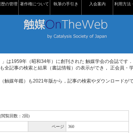
履歴の管理
著作権について
執筆の手引き
入会案内
利用方法・
talysis）」は1959年（昭和34年）に創刊された 触媒学会の会誌です．
も全記事の検索と結果（書誌情報）の表示ができ， 正会員・
（触媒年鑑）も2021年版から，記事の検索やダウンロードが
KB(閲覧回数：2回)
ページ
360