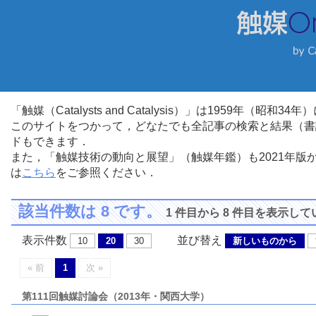
「触媒（Catalysts and Catalysis）」は1959年（昭
このサイトをつかって，どなたでも全記事の検索と結果（書
ドもできます．
また，「触媒技術の動向と展望」（触媒年鑑）も2021年
は
こちら
をご参照ください．
該当件数は 8 です。
1 件目から 8 件目を表示し
表示件数
並び替え
10
20
30
新しいものから
« 前
1
次 »
第111回触媒討論会（2013年・関西大学）