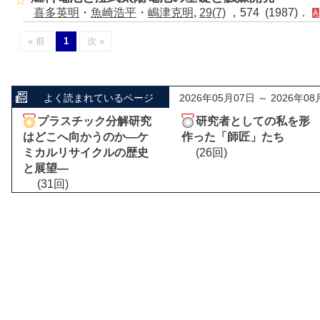
喜多英明
・
魚崎浩平
・
嶋津克明
,
29(7)
，574 (1987)．
« 前
1
次 »
よく読まれているページ
2026年05月07日 ～ 2026年08
プラスチック分解研究
研究者としての私を形
はどこへ向かうのか―ケ
作った「師匠」たち
ミカルリサイクルの歴史
(26回)
と展望―
(31回)