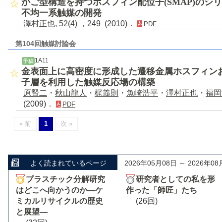
かご型構造を持つホスフィン配位子(SMAP)のシ
不均一系触媒の開発
澤村正也
,
52(4)
，249 (2010)．
PDF
第104回触媒討論会
1A11
予稿
金表面上に高密度に形成した遷移金属ホスフィン
子層を利用した触媒反応場の構築
原賢二
・
秋山龍人
・
梶義則
・
魚崎浩平
・
澤村正也
・
福岡
(2009)．
PDF
« 前
1
次 »
よく読まれているページ
2026年05月08日 ～ 2026年08
プラスチック分解研究
研究者としての私を形
はどこへ向かうのか―ケ
作った「師匠」たち
ミカルリサイクルの歴史
(26回)
と展望―