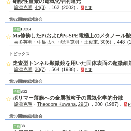
硝酸性窒素の電気化学的還元
嶋津克明
,
44(3)
，162 (2002)．
PDF
第62回触媒討論会
1D204
予稿
Mo修飾したPtおよびPt-SPE電極上のメタノール
喜多英明
・
中島弘司
・
嶋津克明
・
王俊東
,
30(6)
，448 (
トピックス
走査型トンネル顕微鏡を用いた固体表面の超微細
嶋津克明
,
30(7)
，564 (1988)．
PDF
第59回触媒討論会
BS2
予稿
ポリマー薄膜への金属微粒子の電気化学的分散
嶋津克明
・
Theodore Kuwana
,
29(2)
，200 (1987)．
P
第59回触媒討論会
B8
予稿