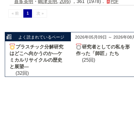
喜多英明
・
嶋津克明
,
20(6)
，361 (1978)．
PDF
« 前
1
次 »
よく読まれているページ
2026年05月09日 ～ 2026年08
プラスチック分解研究
研究者としての私を形
はどこへ向かうのか―ケ
作った「師匠」たち
ミカルリサイクルの歴史
(25回)
と展望―
(32回)