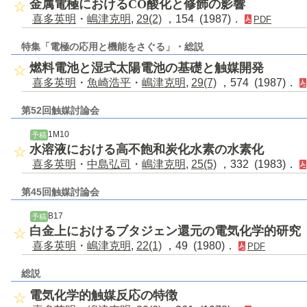
金属電極におけるCO酸化と修飾の影響
喜多英明
・
嶋津克明
,
29(2)
，154 (1987)．
PDF
特集「電極の応用と機能をさぐる」・総説
燃料電池と湿式太陽電池の基礎と触媒開発
喜多英明
・
魚崎浩平
・
嶋津克明
,
29(7)
，574 (1987)．
第52回触媒討論会
1M10
予稿
水溶液における高不飽和炭化水素の水素化
喜多英明
・
中島弘司
・
嶋津克明
,
25(5)
，332 (1983)．
第45回触媒討論会
B17
予稿
白金上におけるブタジェン還元の電気化学的研究
喜多英明
・
嶋津克明
,
22(1)
，49 (1980)．
PDF
総説
電気化学的触媒反応の特徴