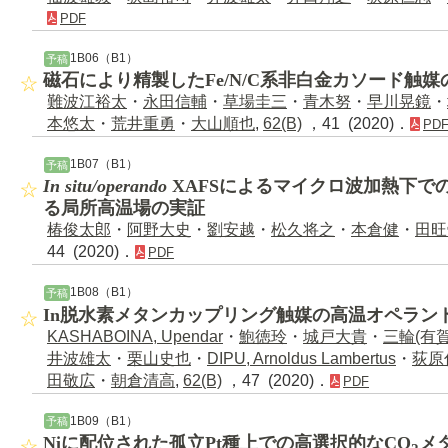
PDF
1B06（B1）
予稿
磁石により精製したFe/N/C系非白金カソード触媒
難波江裕太
・
永田信輔
・
草場圭三
・
青木努
・
早川晃鏡
・
本悠太
・
荒井重勇
・
大山順也
,
62(B)
，41 (2020)．
PD
1B07（B1）
予稿
In situ/operando
XAFSによるマイクロ波加熱下で
る局所高温場の実証
椿俊太郎
・
阿野大史
・
劉安越
・
松久将之
・
本倉健
・
田旺
44 (2020)．
PDF
1B08（B1）
予稿
In脱水素メタンカップリング触媒の高温オペランド
KASHABOINA, Upendar
・
鮑徳玲
・
城戸大貴
・
三輪(有
井波雄太
・
栗山史也
・
DIPU, Arnoldus Lambertus
・
荻原
田敬広
・
朝倉清高
,
62(B)
，47 (2020)．
PDF
1B09（B1）
予稿
Niに配位された孤立Pt種上での高選択的なCO
メ