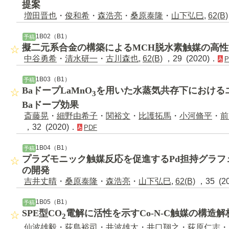
提案
増田晋也
・
俊和希
・
森浩亮
・
桑原泰隆
・
山下弘巳
,
62(B)
1B02（B1）
予稿
擬二元系合金の構築によるMCH脱水素触媒の高性
中谷勇希
・
清水研一
・
古川森也
,
62(B)
，29 (2020)．
P
1B03（B1）
予稿
BaドープLaMnO
を用いた水蒸気共存下における
3
Baドープ効果
斎藤晃
・
細野由希子
・
関裕文
・
比護拓馬
・
小河脩平
・
前
，32 (2020)．
PDF
1B04（B1）
予稿
プラズモニック触媒反応を促進するPd担持グラフ
の開発
吉井丈晴
・
桑原泰隆
・
森浩亮
・
山下弘巳
,
62(B)
，35 (2
1B05（B1）
予稿
SPE型CO
電解に活性を示すCo-N-C触媒の構造
2
仙波雄毅
・
荻島裕司
・
井波雄太
・
井口翔之
・
荻原仁志
・