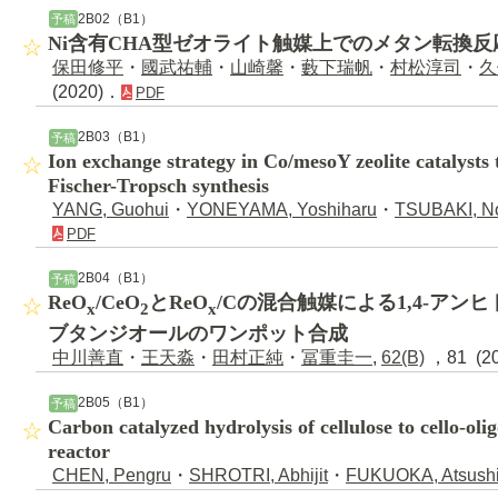
2B02（B1）
予稿
Ni含有CHA型ゼオライト触媒上でのメタン転換
保田修平
・
國武祐輔
・
山崎馨
・
藪下瑞帆
・
村松淳司
・
久
(2020)．
PDF
2B03（B1）
予稿
Ion exchange strategy in Co/mesoY zeolite catalysts t
Fischer-Tropsch synthesis
YANG, Guohui
・
YONEYAMA, Yoshiharu
・
TSUBAKI, No
PDF
2B04（B1）
予稿
ReO
/CeO
とReO
/Cの混合触媒による1,4-アンヒ
x
2
x
ブタンジオールのワンポット合成
中川善直
・
王天淼
・
田村正純
・
冨重圭一
,
62(B)
，81 (2
2B05（B1）
予稿
Carbon catalyzed hydrolysis of cellulose to cello-oli
reactor
CHEN, Pengru
・
SHROTRI, Abhijit
・
FUKUOKA, Atsush