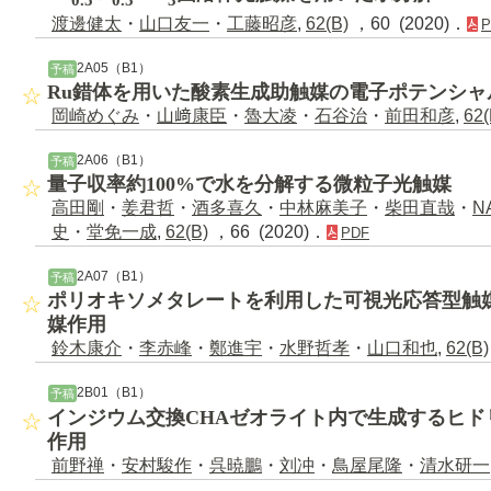
渡邊健太
・
山口友一
・
工藤昭彦
,
62(B)
，60 (2020)．
P
2A05（B1）
予稿
Ru錯体を用いた酸素生成助触媒の電子ポテンシャ
岡崎めぐみ
・
山﨑康臣
・
魯大凌
・
石谷治
・
前田和彦
,
62(
2A06（B1）
予稿
量子収率約100%で水を分解する微粒子光触媒
高田剛
・
姜君哲
・
酒多喜久
・
中林麻美子
・
柴田直哉
・
N
史
・
堂免一成
,
62(B)
，66 (2020)．
PDF
2A07（B1）
予稿
ポリオキソメタレートを利用した可視光応答型触
媒作用
鈴木康介
・
李赤峰
・
鄭進宇
・
水野哲孝
・
山口和也
,
62(B)
2B01（B1）
予稿
インジウム交換CHAゼオライト内で生成するヒド
作用
前野禅
・
安村駿作
・
呉暁鵬
・
刘冲
・
鳥屋尾隆
・
清水研一