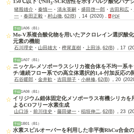
150℃以下でNH
-SCR活性を示すバルク酸化バナ
3
猪股雄介
・
秦慎一
・
清永英嗣
・
盛田啓一郎
・
吉田和広
・
一
・
春田正毅
・
村山徹
,
62(B)
，14 (2020)．
PDF
1A06（B1）
予稿
Mo-V系複合酸化物を用いたアクロレイン選択酸
元素の機能
石川理史
・
山田雄大
・
樫尾直樹
・
上田渉
,
62(B)
，17 (2
1A07（B1）
予稿
ニッケル-メソポーラスシリカ複合体を不均一系
チ/連続フロー系での高立体選択的1,4-付加反応の
石谷暖郎
・
金井歓
・
吉田朋子
・
小林修
,
62(B)
，20 (202
1A08（B1）
予稿
イリジウム錯体固定化メソポーラス有機シリカを
よるCOフリー水素生成
山口渉
・
前川佳史
・
藤田健一
・
稲垣伸二
,
62(B)
，23 (2
1B01（B1）
予稿
水素スピルオーバーを利用した非平衡RhCu合金