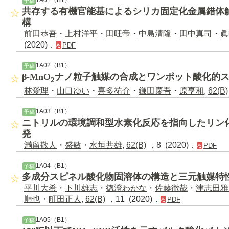
予稿
共存する有機官能基によるシリカ固定化金属錯体
構
前田恭吾
・
上村洋平
・
田旺帝
・
中島清隆
・
田中真司
・
眞
(2020)．
PDF
1A02（B1）
予稿
β-MnO
ナノ粒子触媒の合成とワンポット酸化的
2
林愛理
・
山口ゆい
・
喜多祐介
・
鎌田慶吾
・
原亨和
,
62(B)
1A03（B1）
予稿
ニトリルの環境調和型水素化反応を指向したリン
発
満留敬人
・
盛敏
・
水垣共雄
,
62(B)
，8 (2020)．
PDF
1A04（B1）
予稿
多成分スピネル酸化物固溶体の構造と三元触媒特
平川大希
・
下川雄志
・
徳澄わかな
・
佐藤徹哉
・
津志田雅
順也
・
町田正人
,
62(B)
，11 (2020)．
PDF
1A05（B1）
予稿