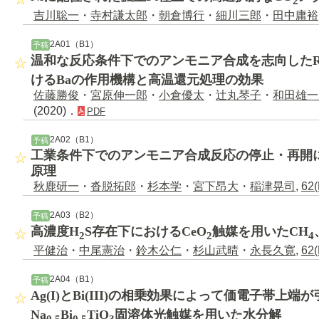
2
吉川聡一
・
寺村謙太郎
・
朝倉博行
・
細川三郎
・
田中庸裕
2A01（B1）
予稿
温和な反応条件下でのアンモニア合成を志向したRu
けるBaの作用機構と高温還元処理の効果
佐藤勝俊
・
宮原伸一郎
・
小倉優太
・
辻丸琴子
・
和田雄一
(2020)．
PDF
2A02（B1）
予稿
工業条件下でのアンモニア合成反応の停止・再開
原理
秋鹿研一
・
沓脱拓郎
・
杉本学
・
宮下昂大
・
稲津晃司
,
62(
2A03（B2）
予稿
高濃度H
S存在下におけるCeO
触媒を用いたCH
2
2
4
平健治
・
中尾憲治
・
鈴木公仁
・
杉山武晴
・
永長久寛
,
62(
2A04（B1）
予稿
Ag(I)とBi(III)の相乗効果によって価電子帯上端
Na
Bi
TiO
固溶体光触媒を用いた水分解
0.5
0.5
3