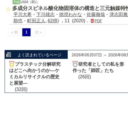
1A04（B1）
予稿
多成分スピネル酸化物固溶体の構造と三元触媒特
平川大希
・
下川雄志
・
徳澄わかな
・
佐藤徹哉
・
津志田雅
順也
・
町田正人
,
62(B)
，11 (2020)．
PDF
« 前
1
次 »
よく読まれているページ
2026年05月07日 ～ 2026年08
プラスチック分解研究
研究者としての私を形
はどこへ向かうのか―ケ
作った「師匠」たち
ミカルリサイクルの歴史
(26回)
と展望―
(32回)