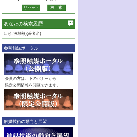
あなたの検索履歴
1.
(仙波雄毅){著者名}
参照触媒ポータル
会員の方は、下のバナーから
限定公開情報を閲覧できます。
触媒技術の動向と展望