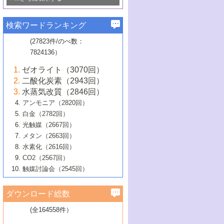
若き触媒の研究者たち～（1）
3号 水処理のための触媒化学
5号 情報学的手法を用いた触媒開発
6号 ヘテロ接合界面
関わる触媒開発動向
B号 第133回触媒討論会（2023年）
6号 窒素とリンの循環のための触媒・機
3号 ナノ粒子・クラスター触媒の最前線
2号 機能性材料の局所構造解析のための
5号 若手による情報発信企画～とびたて
▼58巻（2016年）
4号 光触媒を用いた水分解の最新の研究
6号 カーボンニュートラルに向けた電解
B号 第135回触媒討論会（2025年）
3号 精密高分子合成に関する最近の研究
能性材料
最先端技術
検索ワードランキング
4号 60周年記念企画
若き触媒の研究者たち～（2）
動向
技術
1号 ユニークな構造の高分子を生み出す触
▼57巻（2015年）
動向
B号 第131回触媒討論会（2023年）
3号 無機分離膜材料の開発と触媒反応プ
5号 進化するゼオライト合成技術
6号 石油のノーブル・ユースを志向した
媒技術
(27823件/のべ数：
5号 次世代の触媒プロセスを支えるマイ
B号 第127回触媒討論会（2021年・オン
1号 水素キャリアにかかわる触媒技術の新
4号 バイオマス化成品製造のための触媒
▼56巻（2014年）
ロセスへの適用
触媒技術
7824136）
クロ波
6号 非貴金属系触媒における電気化学的
ライン開催(Zoom)のみ）
2号 リグニンからの化成品製造に向けた触
展開
技術
1号 特殊環境場を利用した材料合成
▼55巻（2013年）
4号 触媒研究における計算科学の利用
酸素還元反応
B号 第129回触媒討論会（2022年・京都
媒技術
6号 メタン転換技術の最新動向
ゼオライト（3070回）
2号 石油精製用触媒の最近の進展
5号 固体触媒による含窒素有機化合物変
2号 光触媒反応機構に関する最新の研究動
1号 高耐久性燃料電池システム用触媒にお
大学：オンライン・対面開催）
▼54巻（2012年）
5号 水素のふるまいを解き明かす最先端
B号 第121回触媒討論会（2018年・東京
3号 触媒研究の最先端～とびたて若き研究
二酸化炭素（2943回）
B号 第125回触媒討論会（2020年・工学
換の最前線
3号 固体酸化物形燃料電池（SOFC）におけ
向
ける新展開
研究
大学）
1号 規則性多孔体の利用技術における最近
▼53巻（2011年）
者たち～（1）
水蒸気改質（2846回）
院大学）
るアノード触媒上での燃料直接改質技術
6号 貴金属使用量低減に向けた自動車排
3号 固体高分子形燃料電池カソード触媒の
2号 リビングラジカル重合の最近の動向
6号 低級アルカンの有効利用のための触
の進歩
アンモニア（2820回）
4号 触媒研究の最先端～とびたて若き研究
1号 金属学から見る合金触媒の新展開
▼52巻（2010年）
ガス浄化触媒の開発
4号 コアシェル構造の制御による触媒機能
開発動向
媒技術
白金（2782回）
3号 天然ガスの化学工業的展開に関する触
2号 第109回触媒討論会
者たち～（2）
2号 第107回触媒討論会
の向上
1号 触媒の劣化対策と長寿命触媒開発
B号 第123回触媒討論会（2019年・大阪
▼51巻（2009年）
4号 人工光合成に向けた近年のアプローチ
光触媒（2667回）
媒技術
B号 第119回触媒討論会（2017年・首都
3号 貴金属低減技術の最新動向
5号 触媒研究の最先端～とびたて若き研究
市立大学）
3号 触媒のその場観察法の進歩（１）
5号 工業触媒およびその周辺技術の最近の
2号 第105回触媒討論会
1号 炭素材料－熱い注目を集める材料－
▼50巻（2008年）
メタン（2663回）
大学東京）
5号 未利用熱エネルギーの有効活用に貢献
4号 貴金属触媒の精密構造制御とその活用
者たち～（3）
4号 貴金属代替技術の最新動向
進歩
水素化（2616回）
4号 触媒のその場観察法の進歩（２）
3号 ナノ構造が拓く新機能
する触媒技術
2号 第103回触媒討論会
1号 触媒化学と学会のこの10年，半世紀，
▼49巻（2007年）
5号 バイオマス化成品製造のための固体触
6号 イオニクス材料と燃料電池・電解合成
5号 光触媒による物質変換反応の新展開
CO2（2567回）
6号 ナノシート
5号 不活性結合の触媒的活性化による有機
そして未来
4号 活性サイトおよびその環境の精密な設
6号 ポリオキソメタレート
3号 環境浄化用光触媒の現状と課題
媒の開発
1号 含フッ素化合物の合成と触媒
▼48巻（2006年）
の最新の研究動向
触媒討論会（2545回）
6号 グラフェン
合成
B号 第115回触媒討論会（2015年・成蹊大
計による触媒の高機能化
2号 第101回触媒討論会
B号 第113回触媒討論会（2014年・ロワジ
4号 水素社会の実現に向けた水素製造・貯
6号 ナノ空間─吸着状態解析から新機能開拓
2号 第99回触媒討論会
B号 第117回触媒討論会（2016年・大阪府
1号 固体酸触媒の最近の進歩
▼47巻（2005年）
学）
7号 水素を利用する化成品合成の新潮流
6号 新しい固体酸触媒技術
5号 触媒を有効に使うための技術
ールホテル豊橋）
蔵技術の進歩
まで─
3号 メソポーラス物質の新展開
立大学）
3号 実用的ファインケミカル合成プロセス
ダウンロード総数
2号 第97回触媒討論会
1号 最近の触媒担体とその効果
▼46巻（2004年）
7号 ゼオライト合成における最近の進歩
6号 第106回触媒討論会
5号 CO
が関わる触媒・材料
B号 第111回触媒討論会（2013年・関西大
4号 錯体を利用したユニークな表面構造の
を実現する触媒
2
3号 リビング重合触媒の最近の展開
2号 第95回触媒討論会
(全164558件）
1号 部分酸化反応触媒の最前線
▼45巻（2003年）
学）
構築と機能
7号 有機分子触媒による精密有機合成
4号 バイオマス活用のための技術開発
6号 第104回触媒討論会
4号 今後の液体燃料を支える触媒技術
3号 化成品を合成するゼオライト触媒
2号 第93回触媒討論会