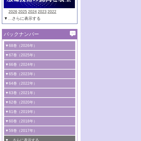
2026
2025
2024
2023
2022
▼…さらに表示する
バックナンバー
▼68巻（2026年）
1号 過酸化水素合成に関する研究動向
▼67巻（2025年）
2号 コンピューター技術により加速する
1号 CO
水素化によるグリーン燃料/グリ
▼66巻（2024年）
2
触媒開発
ーンケミカル製造
1号 低次元ナノ構造を有する触媒材料
▼65巻（2023年）
3号 有機分子変換やCO
資源化のための
2
2号 水素製造のための水分解技術に関す
2号 規制反応場を活用した固体触媒研究
1号 炭素が関わる触媒機能
▼64巻（2022年）
光触媒に関する最近の研究
る最近の研究
の新展開
2号 プラスチックケミカルリサイクルの
1号 合成ガス製造とCOを用いるケミカル
▼63巻（2021年）
B号 第137回触媒討論会（2026年）
3号 オレフィン系樹脂の精密合成に関す
3号 未踏分子変換を目指した酸化触媒プ
ための触媒技術
ズ合成の最新動向
1号 金触媒の新展開
▼62巻（2020年）
る最新技術
ロセスの最前線
3号 非酸化物系金属化合物を基盤とした
2号 化学品合成のための合金触媒開発
2号 ペロブスカイト
1号 触媒設計を拓く欠陥構造のキャラク
▼61巻（2019年）
4号 アルコール類の効率的変換を実現す
4号 シンクロトロン放射光および中性子
触媒材料の開発
3号 CO
の排出削減および有効活用のた
タリゼーション
2
3号 特殊反応場を利用した触媒的分子変
る非貴金属触媒の研究動向
線を利用した触媒解析技術の最先端
1号 物質移動制御に着目した触媒プロセ
▼60巻（2018年）
4号 格子酸素・格子酸素欠陥を利用した
めの触媒技術
換反応
2号 機能化学品製造に資するクリーンな
ス開発
5号 ゼオライトの合成と応用における研
5号 単原子触媒
触媒反応
1号 固体酸触媒の最新の研究動向
▼59巻（2017年）
触媒的酸化反応
4号 若手による情報発信企画～とびたて
4号 多孔質材料を用いた触媒の新展開
究動向
2号 CO
フリー水素サプライチェーンに
2
6号 参照触媒委員会からのお知らせ
5号 生体触媒によるエネルギー変換反応
2号 二酸化炭素からの有用化学品合成
1号 いたるところに，触媒
▼…さらに表示する