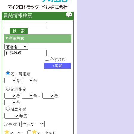
書誌情報検索
▼詳細検索
必ず含む
巻・号指定
巻
号
範囲指定
巻
号～
巻
号
触媒年鑑
年度
記事種別
マーク：
マークあり