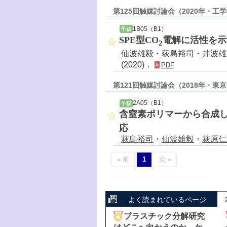
第125回触媒討論会（2020年・工
1B05（B1）
予稿
SPE型CO
電解に活性を示
2
仙波雄毅
・
荻島裕司
・
井波雄
(2020)．
PDF
第121回触媒討論会（2018年・東
2A05（B1）
予稿
含窒素ポリマーから合成した
応
萩島裕司
・
仙波雄毅
・
萩原仁
« 前
1
次 »
よく読まれているページ
プラスチック分解研究