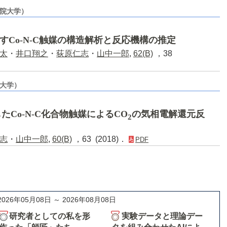
学院大学）
すCo-N-C触媒の構造解析と反応機構の推定
太
・
井口翔之
・
荻原仁志
・
山中一郎
,
62(B)
，38
京大学）
Co-N-C化合物触媒によるCO
の気相電解還元反
2
志
・
山中一郎
,
60(B)
，63 (2018)．
PDF
2026年05月08日 ～ 2026年08月08日
研究者としての私を形
実験データと理論デー