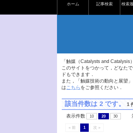
ホーム
記事検索
検索
「触媒（Catalysts and Ca
このサイトをつかって，どなたで
ドもできます．
また，「触媒技術の動向と展望」
は
こちら
をご参照ください．
該当件数は 2 です。
1
表示件数
並
10
20
30
« 前
1
次 »