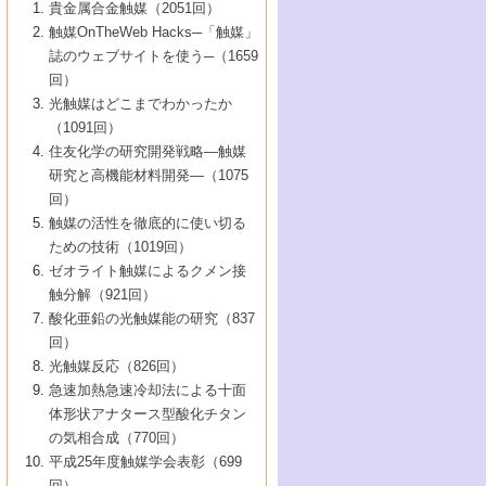
1号 なぜこの触媒が良いのか？
▼44巻（2002年）
貴金属合金触媒（2051回）
5号 若手会員による触媒研究の未来展望1：
8号 高機能化ポリオレフィンに向けた重合
5号 こんな物質，あんな物質―新たな触媒
7号 持続可能社会実現のための触媒および
5号 水素製造・貯蔵のための触媒技術の新
4号 水分解用光触媒材料
3号 特殊エネルギー場の触媒反応
触媒OnTheWeb Hacks─「触媒」
企業編
2号 第91回触媒討論会
触媒の最近の進展
1号 高次制御された触媒の化学
▼43巻（2001年）
の可能性―
触媒関連技術
しい展開
誌のウェブサイトを使う─（1659
5号 時間分解分光の進歩と応用
4号 生体内における金属の触媒作用
6号 第102回触媒討論会
3号 最近の自動車排ガス処理技術
2号 第89回触媒討論会
1号 グリーンケミストリーと触媒
▼42巻（2000年）
6号 第100回触媒討論会
8号 未来を拓く金属錯体
回）
6号 第98回触媒討論会
6号 第96回触媒討論会
5号 ファインケミカルズの展開に寄与する
7号 触媒・化学反応における計算化学の進
4号 触媒研究の現状と将来─第90回触媒討論
3号 触媒を利用した電気化学の新展開
2号 第87回触媒討論会特集号
1号 触媒反応工学の明日を拓く
▼41巻（1999年）
7号 『結晶の化学』を活かした触媒研究
光触媒はどこまでわかったか
7号 基礎化学品製造の触媒技術
触媒
歩
会Aから
7号 未来型金属錯体触媒開発への展望
4号 ナノ材料の調製と機能化
（1091回）
3号 生体触媒とバイオプロセス
2号 第85回触媒討論会
8号 イオン液体の応用
1号 孔、穴、あな?-特異な空間とその利用-
▼40巻（1998年）
8号 多機能型リアクター
6号 第94回触媒討論会
8号 若手研究者による触媒研究の未来展望
5号 基礎化学品製造の触媒技術
8号 超臨界流体を用いた化学プロセスの新
住友化学の研究開発戦略―触媒
5号 こんな触媒が欲しい
4号 水素製造・利用の触媒化学
3号 反応ダイナミクス
2号 第83回触媒討論会
1号 創立40周年記念・触媒化学この10年の
▼39巻（1997年）
2：大学・研究所編
展開
研究と高機能材料開発―（1075
7号 サブナノレベルでみた新しい表面現象
6号 第92回触媒討論会
6号 第90回触媒討論会
5号 触媒研究における新しい切り口：コン
進展と21世紀への提言/創立40周年記念・触
4号 超臨界流体の触媒反応への応用
3号 均一系触媒反応最前線
1号 均一系と不均一系触媒反応-その特徴と
回）
▼38巻（1996年）
8号 オレフィン重合触媒の新たな展
7号 基礎化学品製造の触媒技術
ビナトリアルケミストリー
媒学会この10年の歩みとこれから/創立40周
7号 触媒研究と学術雑誌/情報
5号 触媒のおもしろさをどのように伝える
接点
触媒の活性を徹底的に使い切る
4号 実用炭素材料の新展開
1号 触媒の構造と触媒作用/C1化学を中心と
▼37巻（1995年）
年記念・記録は語る
8号 資源の循環と触媒技術
6号 第88回触媒討論会特集号
か
ための技術（1019回）
8号 若い世代からみた触媒化学の現状と未
2号 第79回触媒討論会
5号 研究の方法論を考える
する21世紀への触媒
1号 ファインケミカルズと固体触媒
▼36巻（1994年）
2号 第81回触媒討論会
ゼオライト触媒によるクメン接
来
7号 企業における触媒研究のブレークスル
6号 第86回触媒討論会
3号 最新NO除去触媒の実用化研究
6号 第84回触媒討論会
2号 第77回触媒討論会
2号 第75回触媒討論会
触分解（921回）
1号 電気化学と触媒
▼35巻（1993年）
ー
3号 計算機触媒化学へのさそい
7号 水素化精製触媒の新しい展開
4号 新しい反応場を目指した触媒調製
7号 機能性金属材料と触媒
3号 オリンピックメダル:金・銀・銅はどん
酸化亜鉛の光触媒能の研究（837
3号 希土類を利用した触媒
2号 第73回触媒討論会
8号 この材料を触媒として使ってみません
4号 触媒劣化の制御と予測
1号 工業触媒開発マニュアル―探索から工
▼34巻（1992年）
8号 新しい反応性と機能性を目指した金属
な触媒作用を示すか
回）
5号 反応・分離技術の新しい展開
8号 触媒研究へのNMRの応用と展望
か？
業化まで
4号 触媒とリサイクル
3号 C4化学の展開
5号 最新の実用プロセスと触媒
クラスタ-化学
1号 インパクトを与えたこの研究
▼33巻（1991年）
光触媒反応（826回）
4号 触媒作用における機能の複合化
6号 第80回触媒討論会
2号 第71回触媒討論会
5号 エネルギー変換触媒
4号 《通常号》
6号 第82回触媒討論会
急速加熱急速冷却法による十面
2号 第69回触媒討論会
1号 触媒プロセス開発マニュアル―探索か
▼32巻（1990年）
5号 未来を拓け！若手研究者
7号 無機―有機ハイブリッド材料の新展開
3号 研究開発のうらおもて―着想と展開
体形状アナタース型酸化チタン
6号 第76回触媒討論会
5号 《通常号》
ら工業化まで，知っておきたいこと PartII
7号 ナノ構造体の化学
3号 ケミカルズ合成触媒―新しい展開と応
1号 21世紀に向けて触媒研究の飛躍をめざ
▼31巻（1989年）
6号 第78回触媒討論会
8号 AFMでみる世界
の気相合成（770回）
4号 触媒劣化と寿命の予測
7号 表面吸着相の新しい展開
用
6号 第74回触媒討論会
2号 第67回触媒討論会
8号 あの反応は今
す―触媒化学の裾野を広げよう
1号 情報科学と反応設計・材料設計
▼30巻（1988年）
7号 ダイナミックな領域への触媒研究の展
平成25年度触媒学会表彰（699
5号 環境に優しい触媒
8号 マイクロポーラス・クリスタル触媒の
4号 触媒調製の科学と技術の最前線
7号 半導体光触媒の基礎と広がり
3号 光触媒
2号 第65回触媒討論会
開/C1化学を中心とする21世紀への触媒
回）