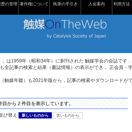
履歴の管理
著作権について
執筆の手引き
入会案内
利用方法・
talysis）」は1959年（昭和34年）に創刊された 触媒学会の会誌です．
も全記事の検索と結果（書誌情報）の表示ができ， 正会員・
（触媒年鑑）も2021年版から，記事の検索やダウンロードが
 件目から 2 件目を表示しています。
び替え
新しいものから
古いものから