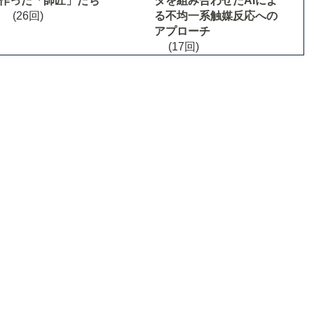
作った「師匠」たち
タを組み合わせたAIによ
(26回)
る不均一系触媒反応への
アプローチ
(17回)