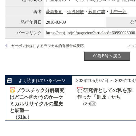
著者
萩島裕司
・
仙波雄毅
・
萩原仁志
・
山中一郎
発行年月日
2018-03-09
公
パーマリンク
https://catsj.jp/jnl/pageview?articlecd=60990023000
カーボン触媒によるラジカル的有機合成反応
60巻B号へ戻る
よく読まれているページ
2026年05月07日 ～ 2026年08
プラスチック分解研究
研究者としての私を形
はどこへ向かうのか―ケ
作った「師匠」たち
ミカルリサイクルの歴史
(26回)
と展望―
(31回)