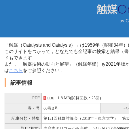
「触媒（Catalysts and Catalysis）」は1959年（昭
このサイトをつかって，どなたでも全記事の検索と結果（書
ドもできます．
また，「触媒技術の動向と展望」（触媒年鑑）も2021年
は
こちら
をご参照ください．
記事情報
PDF
1.8 MB(閲覧回数：25回)
PDF
巻・号
60巻B号
ペ
記事分類・特集
第121回触媒討論会（2018年・東京大学）：第1
題目(和文)
含窒素ポリマーから合成したCo-N-C化合物触媒