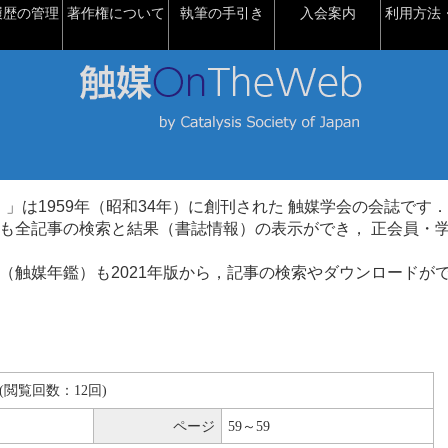
履歴の管理
著作権について
執筆の手引き
入会案内
利用方法・
talysis）」は1959年（昭和34年）に創刊された 触媒学会の会誌です．
も全記事の検索と結果（書誌情報）の表示ができ， 正会員・
（触媒年鑑）も2021年版から，記事の検索やダウンロードが
KB(閲覧回数：12回)
ページ
59～59