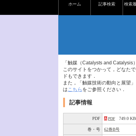
ホーム
記事検索
検索
「触媒（Catalysts and Ca
このサイトをつかって，どなたで
ドもできます．
また，「触媒技術の動向と展望」
は
こちら
をご参照ください．
記事情報
PDF
749.0 
PDF
巻・号
62巻B号