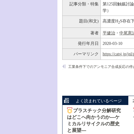
記事分類・特集
第125回触媒討
学）
題目(和文)
高濃度H
S存在
2
著者
平健治
・
中尾憲
発行年月日
2020-03-10
パーマリンク
https://catsj.jp/j
よく読まれているページ
プラスチック分解研究
はどこへ向かうのか―ケ
ミカルリサイクルの歴史
と展望―