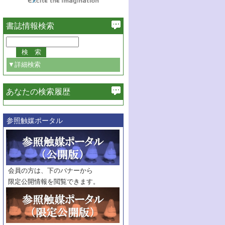
書誌情報検索
▼詳細検索
あなたの検索履歴
必ず含む
-Na
Bi
TiO
固溶体光触媒を用いた水分解
3
0.5
0.5
3
参照触媒ポータル
巻・号指定
巻
号
範囲指定
巻
号～
巻
会員の方は、下のバナーから
号
限定公開情報を閲覧できます。
触媒年鑑
年度
記事種別
マーク：
マークあり