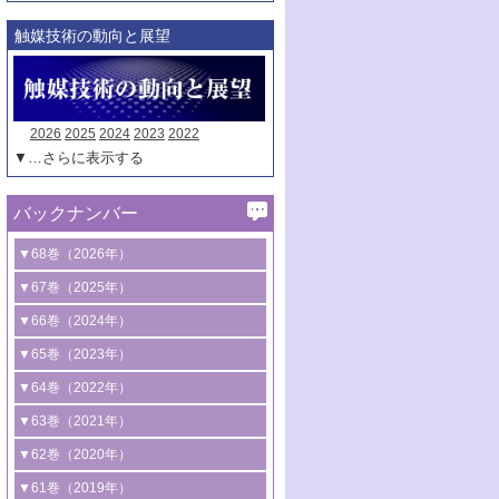
触媒技術の動向と展望
2026
2025
2024
2023
2022
▼…さらに表示する
バックナンバー
▼68巻（2026年）
1号 過酸化水素合成に関する研究動向
▼67巻（2025年）
2号 コンピューター技術により加速する
1号 CO
水素化によるグリーン燃料/グリ
▼66巻（2024年）
2
触媒開発
ーンケミカル製造
1号 低次元ナノ構造を有する触媒材料
▼65巻（2023年）
3号 有機分子変換やCO
資源化のための
2
2号 水素製造のための水分解技術に関す
2号 規制反応場を活用した固体触媒研究
1号 炭素が関わる触媒機能
▼64巻（2022年）
光触媒に関する最近の研究
る最近の研究
の新展開
2号 プラスチックケミカルリサイクルの
1号 合成ガス製造とCOを用いるケミカル
▼63巻（2021年）
B号 第137回触媒討論会（2026年）
3号 オレフィン系樹脂の精密合成に関す
3号 未踏分子変換を目指した酸化触媒プ
ための触媒技術
ズ合成の最新動向
1号 金触媒の新展開
▼62巻（2020年）
る最新技術
ロセスの最前線
3号 非酸化物系金属化合物を基盤とした
2号 化学品合成のための合金触媒開発
2号 ペロブスカイト
1号 触媒設計を拓く欠陥構造のキャラク
▼61巻（2019年）
4号 アルコール類の効率的変換を実現す
4号 シンクロトロン放射光および中性子
触媒材料の開発