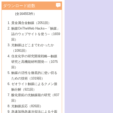
学）
7号 水素を利用する化成品合成の新潮流
6号 新しい固体酸触媒技術
5号 触媒を有効に使うための技術
ールホテル豊橋）
蔵技術の進歩
まで─
3号 メソポーラス物質の新展開
立大学）
3号 実用的ファインケミカル合成プロセス
ダウンロード総数
2号 第97回触媒討論会
1号 最近の触媒担体とその効果
▼46巻（2004年）
7号 ゼオライト合成における最近の進歩
6号 第106回触媒討論会
5号 CO
が関わる触媒・材料
B号 第111回触媒討論会（2013年・関西大
4号 錯体を利用したユニークな表面構造の
を実現する触媒
2
3号 リビング重合触媒の最近の展開
2号 第95回触媒討論会
(全164553件）
1号 部分酸化反応触媒の最前線
▼45巻（2003年）
学）
構築と機能
7号 有機分子触媒による精密有機合成
4号 バイオマス活用のための技術開発
6号 第104回触媒討論会
4号 今後の液体燃料を支える触媒技術
3号 化成品を合成するゼオライト触媒
2号 第93回触媒討論会
1号 なぜこの触媒が良いのか？
▼44巻（2002年）
貴金属合金触媒（2051回）
5号 若手会員による触媒研究の未来展望1：
8号 高機能化ポリオレフィンに向けた重合
5号 こんな物質，あんな物質―新たな触媒
7号 持続可能社会実現のための触媒および
5号 水素製造・貯蔵のための触媒技術の新
4号 水分解用光触媒材料
3号 特殊エネルギー場の触媒反応
触媒OnTheWeb Hacks─「触媒」
企業編
2号 第91回触媒討論会
触媒の最近の進展
1号 高次制御された触媒の化学
▼43巻（2001年）
の可能性―
触媒関連技術
しい展開
誌のウェブサイトを使う─（1659
5号 時間分解分光の進歩と応用
4号 生体内における金属の触媒作用
6号 第102回触媒討論会
3号 最近の自動車排ガス処理技術
2号 第89回触媒討論会
1号 グリーンケミストリーと触媒
▼42巻（2000年）
6号 第100回触媒討論会
8号 未来を拓く金属錯体
回）
6号 第98回触媒討論会
6号 第96回触媒討論会
5号 ファインケミカルズの展開に寄与する
7号 触媒・化学反応における計算化学の進
4号 触媒研究の現状と将来─第90回触媒討論
3号 触媒を利用した電気化学の新展開
2号 第87回触媒討論会特集号
1号 触媒反応工学の明日を拓く
▼41巻（1999年）
7号 『結晶の化学』を活かした触媒研究
光触媒はどこまでわかったか
7号 基礎化学品製造の触媒技術
触媒
歩
会Aから
7号 未来型金属錯体触媒開発への展望
4号 ナノ材料の調製と機能化
（1091回）
3号 生体触媒とバイオプロセス
2号 第85回触媒討論会
8号 イオン液体の応用
1号 孔、穴、あな?-特異な空間とその利用-
▼40巻（1998年）
8号 多機能型リアクター
6号 第94回触媒討論会
8号 若手研究者による触媒研究の未来展望
5号 基礎化学品製造の触媒技術
8号 超臨界流体を用いた化学プロセスの新
住友化学の研究開発戦略―触媒
5号 こんな触媒が欲しい
4号 水素製造・利用の触媒化学
3号 反応ダイナミクス
2号 第83回触媒討論会
1号 創立40周年記念・触媒化学この10年の
▼39巻（1997年）
2：大学・研究所編
展開
研究と高機能材料開発―（1075
7号 サブナノレベルでみた新しい表面現象
6号 第92回触媒討論会
6号 第90回触媒討論会
5号 触媒研究における新しい切り口：コン
進展と21世紀への提言/創立40周年記念・触
4号 超臨界流体の触媒反応への応用
3号 均一系触媒反応最前線
1号 均一系と不均一系触媒反応-その特徴と
回）
▼38巻（1996年）
8号 オレフィン重合触媒の新たな展
7号 基礎化学品製造の触媒技術
ビナトリアルケミストリー
媒学会この10年の歩みとこれから/創立40周
7号 触媒研究と学術雑誌/情報
5号 触媒のおもしろさをどのように伝える
接点
触媒の活性を徹底的に使い切る
4号 実用炭素材料の新展開
1号 触媒の構造と触媒作用/C1化学を中心と
▼37巻（1995年）
年記念・記録は語る
8号 資源の循環と触媒技術
6号 第88回触媒討論会特集号
か
ための技術（1019回）
8号 若い世代からみた触媒化学の現状と未
2号 第79回触媒討論会
5号 研究の方法論を考える
する21世紀への触媒
1号 ファインケミカルズと固体触媒
▼36巻（1994年）
2号 第81回触媒討論会
ゼオライト触媒によるクメン接
来
7号 企業における触媒研究のブレークスル
6号 第86回触媒討論会
3号 最新NO除去触媒の実用化研究
6号 第84回触媒討論会
2号 第77回触媒討論会
2号 第75回触媒討論会
触分解（921回）
1号 電気化学と触媒
▼35巻（1993年）
ー
3号 計算機触媒化学へのさそい
7号 水素化精製触媒の新しい展開
4号 新しい反応場を目指した触媒調製
7号 機能性金属材料と触媒
3号 オリンピックメダル:金・銀・銅はどん
酸化亜鉛の光触媒能の研究（837
3号 希土類を利用した触媒
2号 第73回触媒討論会
8号 この材料を触媒として使ってみません
4号 触媒劣化の制御と予測
1号 工業触媒開発マニュアル―探索から工
▼34巻（1992年）
8号 新しい反応性と機能性を目指した金属
な触媒作用を示すか
回）
5号 反応・分離技術の新しい展開
8号 触媒研究へのNMRの応用と展望
か？
業化まで
4号 触媒とリサイクル
3号 C4化学の展開
5号 最新の実用プロセスと触媒
クラスタ-化学
1号 インパクトを与えたこの研究
▼33巻（1991年）
光触媒反応（826回）
4号 触媒作用における機能の複合化
6号 第80回触媒討論会
2号 第71回触媒討論会
5号 エネルギー変換触媒
4号 《通常号》
6号 第82回触媒討論会
急速加熱急速冷却法による十面
2号 第69回触媒討論会
1号 触媒プロセス開発マニュアル―探索か
▼32巻（1990年）