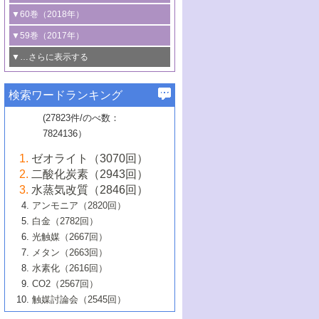
3号 CO
の排出削減および有効活用のた
タリゼーション
2
3号 特殊反応場を利用した触媒的分子変
る非貴金属触媒の研究動向
線を利用した触媒解析技術の最先端
1号 物質移動制御に着目した触媒プロセ
▼60巻（2018年）
4号 格子酸素・格子酸素欠陥を利用した
めの触媒技術
換反応
2号 機能化学品製造に資するクリーンな
ス開発
5号 ゼオライトの合成と応用における研
5号 単原子触媒
触媒反応
1号 固体酸触媒の最新の研究動向
▼59巻（2017年）
触媒的酸化反応
4号 若手による情報発信企画～とびたて
4号 多孔質材料を用いた触媒の新展開
究動向
2号 CO
フリー水素サプライチェーンに
2
6号 参照触媒委員会からのお知らせ
5号 生体触媒によるエネルギー変換反応
2号 二酸化炭素からの有用化学品合成
1号 いたるところに，触媒
▼…さらに表示する
若き触媒の研究者たち～（1）
3号 水処理のための触媒化学
5号 情報学的手法を用いた触媒開発
6号 ヘテロ接合界面
関わる触媒開発動向
B号 第133回触媒討論会（2023年）
6号 窒素とリンの循環のための触媒・機
3号 ナノ粒子・クラスター触媒の最前線
2号 機能性材料の局所構造解析のための
5号 若手による情報発信企画～とびたて
▼58巻（2016年）
4号 光触媒を用いた水分解の最新の研究
6号 カーボンニュートラルに向けた電解
B号 第135回触媒討論会（2025年）
3号 精密高分子合成に関する最近の研究
能性材料
最先端技術
検索ワードランキング
4号 60周年記念企画
若き触媒の研究者たち～（2）
動向
技術
1号 ユニークな構造の高分子を生み出す触
▼57巻（2015年）
動向
B号 第131回触媒討論会（2023年）
3号 無機分離膜材料の開発と触媒反応プ
5号 進化するゼオライト合成技術
6号 石油のノーブル・ユースを志向した
媒技術
(27823件/のべ数：
5号 次世代の触媒プロセスを支えるマイ
B号 第127回触媒討論会（2021年・オン
1号 水素キャリアにかかわる触媒技術の新
4号 バイオマス化成品製造のための触媒
▼56巻（2014年）
ロセスへの適用
触媒技術
7824136）
クロ波
6号 非貴金属系触媒における電気化学的
ライン開催(Zoom)のみ）
2号 リグニンからの化成品製造に向けた触
展開
技術
1号 特殊環境場を利用した材料合成
▼55巻（2013年）
4号 触媒研究における計算科学の利用
酸素還元反応
B号 第129回触媒討論会（2022年・京都
媒技術
6号 メタン転換技術の最新動向
ゼオライト（3070回）
2号 石油精製用触媒の最近の進展
5号 固体触媒による含窒素有機化合物変
2号 光触媒反応機構に関する最新の研究動
1号 高耐久性燃料電池システム用触媒にお
大学：オンライン・対面開催）
▼54巻（2012年）
5号 水素のふるまいを解き明かす最先端
B号 第121回触媒討論会（2018年・東京
3号 触媒研究の最先端～とびたて若き研究
二酸化炭素（2943回）
B号 第125回触媒討論会（2020年・工学
換の最前線
3号 固体酸化物形燃料電池（SOFC）におけ
向
ける新展開
研究
大学）
1号 規則性多孔体の利用技術における最近
▼53巻（2011年）
者たち～（1）
水蒸気改質（2846回）
院大学）
るアノード触媒上での燃料直接改質技術
6号 貴金属使用量低減に向けた自動車排
3号 固体高分子形燃料電池カソード触媒の
2号 リビングラジカル重合の最近の動向
6号 低級アルカンの有効利用のための触
の進歩
アンモニア（2820回）
4号 触媒研究の最先端～とびたて若き研究
1号 金属学から見る合金触媒の新展開
▼52巻（2010年）
ガス浄化触媒の開発
4号 コアシェル構造の制御による触媒機能
開発動向
媒技術
白金（2782回）
3号 天然ガスの化学工業的展開に関する触
2号 第109回触媒討論会
者たち～（2）
2号 第107回触媒討論会
の向上
1号 触媒の劣化対策と長寿命触媒開発
B号 第123回触媒討論会（2019年・大阪
▼51巻（2009年）
4号 人工光合成に向けた近年のアプローチ
光触媒（2667回）
媒技術
B号 第119回触媒討論会（2017年・首都
3号 貴金属低減技術の最新動向
5号 触媒研究の最先端～とびたて若き研究
市立大学）
3号 触媒のその場観察法の進歩（１）
5号 工業触媒およびその周辺技術の最近の
2号 第105回触媒討論会
1号 炭素材料－熱い注目を集める材料－
▼50巻（2008年）
メタン（2663回）
大学東京）
5号 未利用熱エネルギーの有効活用に貢献
4号 貴金属触媒の精密構造制御とその活用
者たち～（3）
4号 貴金属代替技術の最新動向
進歩
水素化（2616回）
4号 触媒のその場観察法の進歩（２）
3号 ナノ構造が拓く新機能
する触媒技術
2号 第103回触媒討論会
1号 触媒化学と学会のこの10年，半世紀，
▼49巻（2007年）
5号 バイオマス化成品製造のための固体触
6号 イオニクス材料と燃料電池・電解合成
5号 光触媒による物質変換反応の新展開
CO2（2567回）
6号 ナノシート
5号 不活性結合の触媒的活性化による有機
そして未来
4号 活性サイトおよびその環境の精密な設
6号 ポリオキソメタレート
3号 環境浄化用光触媒の現状と課題
媒の開発
1号 含フッ素化合物の合成と触媒
▼48巻（2006年）
の最新の研究動向
触媒討論会（2545回）
6号 グラフェン
合成
B号 第115回触媒討論会（2015年・成蹊大
計による触媒の高機能化
2号 第101回触媒討論会
B号 第113回触媒討論会（2014年・ロワジ
4号 水素社会の実現に向けた水素製造・貯
6号 ナノ空間─吸着状態解析から新機能開拓
2号 第99回触媒討論会
B号 第117回触媒討論会（2016年・大阪府
1号 固体酸触媒の最近の進歩
▼47巻（2005年）