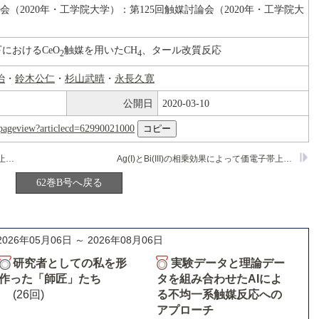
論会（2020年・工学院大学）：第125回触媒討論会（2020年・工学院大
下におけるCeO
触媒を用いたCH
、タール改質反応
2
4
治
・
鈴木公仁
・
杉山武晴
・
永長久寛
公開日
2020-03-10
nl/pageview?articlecd=62990021000
工業条件下でのアンモニア合成反応の停止・再開における鉄触媒の挙動とその原理
Ag(I)とBi(III)の相乗効果によって価電子帯上端が引き上げられたAgTaO
62巻B号へ戻る
2026年05月06日 ～ 2026年08月06日
研究者としての私を形
実験データと理論デー
作った「師匠」たち
タを組み合わせたAIによ
(26回)
る不均一系触媒反応への
アプローチ