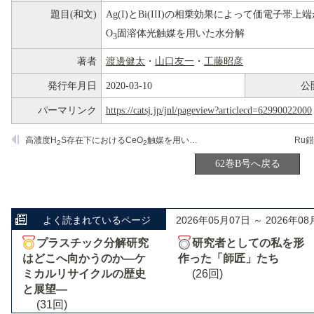
題目(和文)
Ag(I)とBi(III)の相乗効果によって価電子帯上
O
固溶体光触媒を用いた水分解
3
著者
渡邊健太
・
山口友一
・
工藤昭彦
発行年月日
2020-03-10
公
パーマリンク
https://catsj.jp/jnl/pageview?articlecd=62990022000
高濃度H
S存在下におけるCeO
触媒を用いたCH
、タール改質反応
2
2
4
62巻B号へ戻る
よく読まれているページ
2026年05月07日 ～ 2026年08
プラスチック分解研究
研究者としての私を形
はどこへ向かうのか―ケ
作った「師匠」たち
ミカルリサイクルの歴史
(26回)
と展望―
(31回)