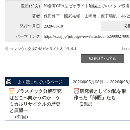
題目(和文)
Ni含有CHA型ゼオライト触媒上でのメタン転
著者
保田修平
・
國武祐輔
・
山崎馨
・
藪下瑞帆
・
村松
発行年月日
2020-03-10
公
パーマリンク
https://catsj.jp/jnl/pageview?articlecd=62990027000
インジウム交換CHAゼオライト内で生成するヒドリド種の構造と脱水素触媒作用
62巻B号へ戻る
よく読まれているページ
2026年05月08日 ～ 2026年08
プラスチック分解研究
研究者としての私を形
はどこへ向かうのか―ケ
作った「師匠」たち
ミカルリサイクルの歴史
(26回)
と展望―
(32回)