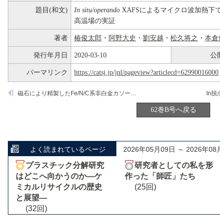
題目(和文)
In situ/operando
XAFSによるマイクロ波加熱下
高温場の実証
著者
椿俊太郎
・
阿野大史
・
劉安越
・
松久将之
・
本倉
発行年月日
2020-03-10
公
パーマリンク
https://catsj.jp/jnl/pageview?articlecd=62990016000
磁石により精製したFe/N/C系非白金カソード触媒の単核Feサイトの観察
62巻B号へ戻る
よく読まれているページ
2026年05月09日 ～ 2026年08
プラスチック分解研究
研究者としての私を形
はどこへ向かうのか―ケ
作った「師匠」たち
ミカルリサイクルの歴史
(25回)
と展望―
(32回)