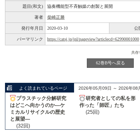
題目(和文)
協奏機能型不斉触媒の創製と展開
著者
柴崎正勝
発行年月日
2020-03-10
公
パーマリンク
https://catsj.jp/jnl/pageview?articlecd=62990001000
62巻B号へ戻る
よく読まれているページ
2026年05月09日 ～ 2026年08
プラスチック分解研究
研究者としての私を形
はどこへ向かうのか―ケ
作った「師匠」たち
ミカルリサイクルの歴史
(25回)
と展望―
(32回)