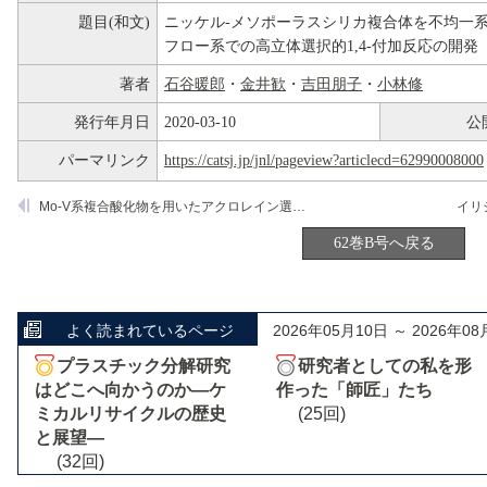
題目(和文)
ニッケル-メソポーラスシリカ複合体を不均一
フロー系での高立体選択的1,4-付加反応の開発
著者
石谷暖郎
・
金井歓
・
吉田朋子
・
小林修
発行年月日
2020-03-10
公
パーマリンク
https://catsj.jp/jnl/pageview?articlecd=62990008000
Mo-V系複合酸化物を用いたアクロレイン選択酸化反応におけるプロモーター元素の機能
62巻B号へ戻る
よく読まれているページ
2026年05月10日 ～ 2026年08
プラスチック分解研究
研究者としての私を形
はどこへ向かうのか―ケ
作った「師匠」たち
ミカルリサイクルの歴史
(25回)
と展望―
(32回)