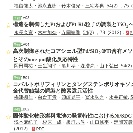
福留健太
・
池永直樹
・
鈴木俊光
・
三宅孝典
,
54(2)
，75 (
1A03
予稿
構造を制御したPtおよびPt-Rh粒子の調製とTiO
2
永長久寛
・
木村加奈
・
寺岡靖剛
,
54(2)
，78 (2012)．
P
1A04
予稿
高次制御されたコアシェル型Pd/SiO
＠Ti含有メ
2
とそのone-pot酸化反応特性
岡田周祐
・
王生翔平
・
亀川孝
・
森浩亮
・
山下弘巳
,
54(2)
1B01
予稿
コバルトポリフィリンとタングステンポリオキソ
金代替触媒の調製と酸素還元活性
梅津顕仁
・
白倉正貴
・
須崎晃平
・
冨永弘之
・
永井正敏
,
5
1B02
予稿
固体酸化物形燃料電池の発電特性におけるNi/SD
浅本麻紀子
・
杉原一成
・
板垣吉晃
・
山口修平
・
定岡芳彦
(2012)．
PDF