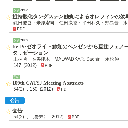
2B08
予稿
担持酸化タングステン触媒によるオレフィンの効
鎌田慶吾
・
米原宏司
・
住田康隆
・
平田和久
・
野島晋
・
水
PDF
2B09
予稿
Re-Pt/ゼオライト触媒のベンゼンから直接フェ
タリゼーション
王林勝
・
唯美津木
・
MALWADKAR, Sachin
・
永松伸一
・
147 (2012)．
PDF
予稿
109th CATSJ Meeting Abstracts
54(2)
，150 (2012)．
PDF
会告
会告
54(2)
，〈巻末〉 (2012)．
PDF