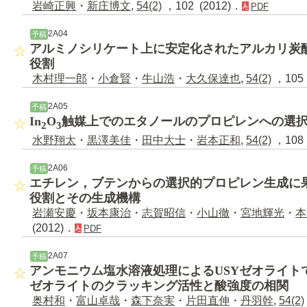
岩崎正興
・
新庄博文
,
54(2)
，102 (2012)．
PDF
2A04
予稿
アルミノシリケート上に安定化されたアルカリ炭
役割
木村理一郎
・
小倉賢
・
牛山浩
・
大久保達也
,
54(2)
，105 
2A05
予稿
In
O
触媒上でのエタノールのプロピレンへの選
2
3
水野翔太
・
黒澤美佳
・
田中大士
・
岩本正和
,
54(2)
，108 
2A06
予稿
エチレン，ブテンからの選択的プロピレン生成に
役割とその生成機構
岩瀬安慶
・
坂本康治
・
志賀昭信
・
小山徹
・
宮地輝光
・
本
(2012)．
PDF
2A07
予稿
アンモニウム塩水溶液処理によるUSYゼオライト
ゼオライトのクラッキング活性と酸強度の相関
奥村和
・
富山卓哉
・
森下奈実
・
片田直伸
・
丹羽幹
,
54(2)