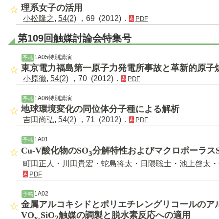
理系女子の活用
小松隆之
,
54(2)
，69 (2012)．
PDF
第109回触媒討論会特集号
1A05特別講演
予稿
東京電力福島第一原子力発電所事故と革新的原子
小原徹
,
54(2)
，70 (2012)．
PDF
1A06特別講演
予稿
地球環境変化の同位体分子種による解析
吉田尚弘
,
54(2)
，71 (2012)．
PDF
1A01
予稿
Cu-V酸化物のSO
分解特性およびマクロポーラスS
3
町田正人
・
川田貴宏
・
蛇島将太
・
日隈聡士
・
池上啓太
・
PDF
1A02
予稿
金属アルコキシドとポリエチレングリコールのア
VO
SiO
触媒の調製と脱水素反応への適用
x-
2