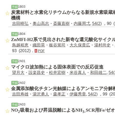
1B03
予稿
炭素材料と水素化リチウムからなる新規水素吸蔵
機構
吉田曉弘
・
奥山高志
・
斎藤直樹
・
内藤周弌
,
54(2)
，90 (
1B04
予稿
ZnMFI-H2系で見出された新奇な還元酸化サイク
鳥越裕恵
・
織田晃
・
板谷篤司
・
大久保貴広
・
湯村尚史
・
93 (2012)．
PDF
2A01
予稿
マイクロ波加熱による固体表面での反応促進
望月大
・
設楽昌史
・
松井宏樹
・
米谷真人
・
和田雄二
,
54(
2A02
予稿
金属添加酸化チタン光触媒によるアンモニア分解
吉田寿雄
・
湯沢勇人
・
森孝正
・
伊藤秀章
,
54(2)
，99 (2
2A03
予稿
NO
吸着および昇温脱離によるNH
SCR用Fe/
2
3-