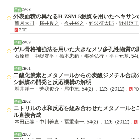
2A08
予稿
外表面積の異なるH-ZSM-5触媒を用いたヘキサ
望月大司
・
横井俊之
・
今井裕之
・
難波征太郎
・
野村淳子
PDF
2A09
予稿
ゲル骨格補強法を用いた大きなメソ多孔性物質の
石原篤
・
中嶋洸平
・
橋本忠範
・
那須弘行
・
平戸元基
,
54(
2B01
予稿
二酸化炭素とメタノールからの炭酸ジメチル合成
シ触媒の開発と反応機構の解明
増井洋一
・
芳我俊介
・
尾中篤
,
54(2)
，123 (2012)．
PD
2B02
予稿
ニトリルの水和反応を組み合わせたメタノールと
ル直接合成
本田正義
・
中川善直
・
冨重圭一
,
54(2)
，126 (2012)．
2B03
予稿