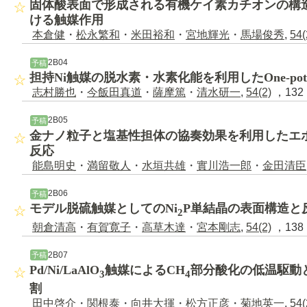
固体酸表面で形成される有機ケイ素カチオンの構
ける触媒作用
本倉健
・
松永繁和
・
米田裕和
・
宮地輝光
・
馬場俊秀
,
54(
2B04
予稿
担持Ni触媒の脱水素・水素化能を利用したOne-pot 
志村勝也
・
今飯田真道
・
薩摩篤
・
清水研一
,
54(2)
，132 
2B05
予稿
金ナノ粒子と塩基性担体の協奏効果を利用したエ
反応
能島明史
・
満留敬人
・
水垣共雄
・
實川浩一郎
・
金田清臣
2B06
予稿
モデル脱硫触媒としてのNi
P単結晶の表面構造と
2
朝倉清高
・
有賀寛子
・
高草木達
・
宮本剛志
,
54(2)
，138 
2B07
予稿
Pd/Ni/LaAlO
触媒によるCH
部分酸化の低温駆動
3
4
割
田中啓介
・
関根泰
・
向井大揮
・
松方正彦
・
菊地英一
,
54(