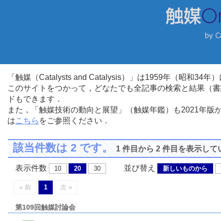
「触媒（Catalysts and Catalysis）」は1959年（昭
このサイトをつかって，どなたでも全記事の検索と結果（書
ドもできます．
また，「触媒技術の動向と展望」（触媒年鑑）も2021年
は
こちら
をご参照ください．
該当件数は 2 です。
1 件目から 2 件目を表示し
表示件数
並び替え
10
20
30
新しいものから
« 前
1
次 »
第109回触媒討論会