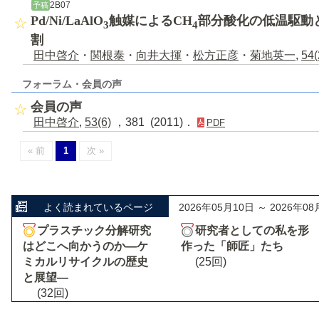
2B07
予稿
Pd/Ni/LaAlO
触媒によるCH
部分酸化の低温駆動
3
4
割
田中啓介
・
関根泰
・
向井大揮
・
松方正彦
・
菊地英一
,
54(
フォーラム・会員の声
会員の声
田中啓介
,
53(6)
，381 (2011)．
PDF
« 前
1
次 »
よく読まれているページ
2026年05月10日 ～ 2026年08
プラスチック分解研究
研究者としての私を形
はどこへ向かうのか―ケ
作った「師匠」たち
ミカルリサイクルの歴史
(25回)
と展望―
(32回)