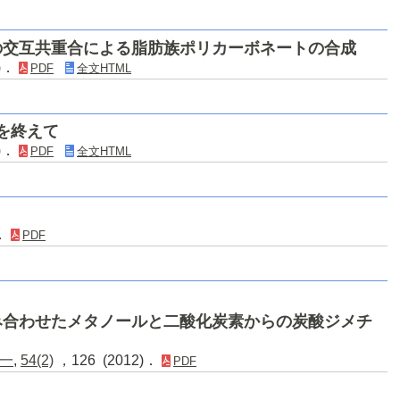
の交互共重合による脂肪族ポリカーボネートの合成
4)．
PDF
全文HTML
を終えて
3)．
PDF
全文HTML
)．
PDF
み合わせたメタノールと二酸化炭素からの炭酸ジメチ
一
,
54(2)
，126 (2012)．
PDF