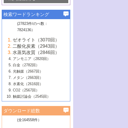
若き触媒の研究者たち～（1）
3号 水処理のための触媒化学
5号 情報学的手法を用いた触媒開発
6号 ヘテロ接合界面
関わる触媒開発動向
B号 第133回触媒討論会（2023年）
6号 窒素とリンの循環のための触媒・機
3号 ナノ粒子・クラスター触媒の最前線
2号 機能性材料の局所構造解析のための
5号 若手による情報発信企画～とびたて
▼58巻（2016年）
4号 光触媒を用いた水分解の最新の研究
6号 カーボンニュートラルに向けた電解
B号 第135回触媒討論会（2025年）
3号 精密高分子合成に関する最近の研究
能性材料
最先端技術
検索ワードランキング
4号 60周年記念企画
若き触媒の研究者たち～（2）
動向
技術
1号 ユニークな構造の高分子を生み出す触
▼57巻（2015年）
動向
B号 第131回触媒討論会（2023年）
3号 無機分離膜材料の開発と触媒反応プ
5号 進化するゼオライト合成技術
6号 石油のノーブル・ユースを志向した
媒技術
(27823件/のべ数：
5号 次世代の触媒プロセスを支えるマイ
B号 第127回触媒討論会（2021年・オン
1号 水素キャリアにかかわる触媒技術の新
4号 バイオマス化成品製造のための触媒
▼56巻（2014年）
ロセスへの適用
触媒技術
7824136）
クロ波
6号 非貴金属系触媒における電気化学的
ライン開催(Zoom)のみ）
2号 リグニンからの化成品製造に向けた触
展開
技術
1号 特殊環境場を利用した材料合成
▼55巻（2013年）
4号 触媒研究における計算科学の利用
酸素還元反応
B号 第129回触媒討論会（2022年・京都
媒技術
6号 メタン転換技術の最新動向
ゼオライト（3070回）
2号 石油精製用触媒の最近の進展
5号 固体触媒による含窒素有機化合物変
2号 光触媒反応機構に関する最新の研究動
1号 高耐久性燃料電池システム用触媒にお
大学：オンライン・対面開催）
▼54巻（2012年）
5号 水素のふるまいを解き明かす最先端
B号 第121回触媒討論会（2018年・東京
3号 触媒研究の最先端～とびたて若き研究
二酸化炭素（2943回）
B号 第125回触媒討論会（2020年・工学
換の最前線
3号 固体酸化物形燃料電池（SOFC）におけ
向
ける新展開
研究
大学）
1号 規則性多孔体の利用技術における最近
▼53巻（2011年）
者たち～（1）
水蒸気改質（2846回）
院大学）
るアノード触媒上での燃料直接改質技術
6号 貴金属使用量低減に向けた自動車排
3号 固体高分子形燃料電池カソード触媒の
2号 リビングラジカル重合の最近の動向
6号 低級アルカンの有効利用のための触
の進歩
アンモニア（2820回）
4号 触媒研究の最先端～とびたて若き研究
1号 金属学から見る合金触媒の新展開
▼52巻（2010年）
ガス浄化触媒の開発
4号 コアシェル構造の制御による触媒機能
開発動向
媒技術
白金（2782回）
3号 天然ガスの化学工業的展開に関する触
2号 第109回触媒討論会
者たち～（2）
2号 第107回触媒討論会
の向上
1号 触媒の劣化対策と長寿命触媒開発
B号 第123回触媒討論会（2019年・大阪
▼51巻（2009年）
4号 人工光合成に向けた近年のアプローチ
光触媒（2667回）
媒技術
B号 第119回触媒討論会（2017年・首都
3号 貴金属低減技術の最新動向
5号 触媒研究の最先端～とびたて若き研究
市立大学）
3号 触媒のその場観察法の進歩（１）
5号 工業触媒およびその周辺技術の最近の
2号 第105回触媒討論会
1号 炭素材料－熱い注目を集める材料－
▼50巻（2008年）
メタン（2663回）
大学東京）
5号 未利用熱エネルギーの有効活用に貢献
4号 貴金属触媒の精密構造制御とその活用
者たち～（3）
4号 貴金属代替技術の最新動向
進歩
水素化（2616回）
4号 触媒のその場観察法の進歩（２）
3号 ナノ構造が拓く新機能
する触媒技術
2号 第103回触媒討論会
1号 触媒化学と学会のこの10年，半世紀，
▼49巻（2007年）
5号 バイオマス化成品製造のための固体触
6号 イオニクス材料と燃料電池・電解合成
5号 光触媒による物質変換反応の新展開
CO2（2567回）
6号 ナノシート
5号 不活性結合の触媒的活性化による有機
そして未来
4号 活性サイトおよびその環境の精密な設
6号 ポリオキソメタレート
3号 環境浄化用光触媒の現状と課題
媒の開発
1号 含フッ素化合物の合成と触媒
▼48巻（2006年）
の最新の研究動向
触媒討論会（2545回）
6号 グラフェン
合成
B号 第115回触媒討論会（2015年・成蹊大
計による触媒の高機能化
2号 第101回触媒討論会
B号 第113回触媒討論会（2014年・ロワジ
4号 水素社会の実現に向けた水素製造・貯
6号 ナノ空間─吸着状態解析から新機能開拓
2号 第99回触媒討論会
B号 第117回触媒討論会（2016年・大阪府
1号 固体酸触媒の最近の進歩
▼47巻（2005年）
学）
7号 水素を利用する化成品合成の新潮流
6号 新しい固体酸触媒技術
5号 触媒を有効に使うための技術
ールホテル豊橋）
蔵技術の進歩
まで─
3号 メソポーラス物質の新展開
立大学）
3号 実用的ファインケミカル合成プロセス
ダウンロード総数
2号 第97回触媒討論会
1号 最近の触媒担体とその効果
▼46巻（2004年）
7号 ゼオライト合成における最近の進歩
6号 第106回触媒討論会
5号 CO
が関わる触媒・材料
B号 第111回触媒討論会（2013年・関西大
4号 錯体を利用したユニークな表面構造の
を実現する触媒
2
3号 リビング重合触媒の最近の展開
2号 第95回触媒討論会
(全164558件）
1号 部分酸化反応触媒の最前線
▼45巻（2003年）
学）
構築と機能
7号 有機分子触媒による精密有機合成
4号 バイオマス活用のための技術開発
6号 第104回触媒討論会
4号 今後の液体燃料を支える触媒技術
3号 化成品を合成するゼオライト触媒
2号 第93回触媒討論会