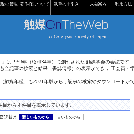
履歴の管理
著作権について
執筆の手引き
入会案内
利用方法・
talysis）」は1959年（昭和34年）に創刊された 触媒学会の会誌です．
も全記事の検索と結果（書誌情報）の表示ができ， 正会員・
（触媒年鑑）も2021年版から，記事の検索やダウンロードが
 件目から 4 件目を表示しています。
び替え
新しいものから
古いものから