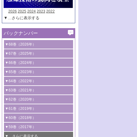
2026
2025
2024
2023
2022
▼…さらに表示する
バックナンバー
▼68巻（2026年）
1号 過酸化水素合成に関する研究動向
▼67巻（2025年）
2号 コンピューター技術により加速する
1号 CO
水素化によるグリーン燃料/グリ
▼66巻（2024年）
2
触媒開発
ーンケミカル製造
1号 低次元ナノ構造を有する触媒材料
▼65巻（2023年）
3号 有機分子変換やCO
資源化のための
2
2号 水素製造のための水分解技術に関す
2号 規制反応場を活用した固体触媒研究
1号 炭素が関わる触媒機能
▼64巻（2022年）
光触媒に関する最近の研究
る最近の研究
の新展開
2号 プラスチックケミカルリサイクルの
1号 合成ガス製造とCOを用いるケミカル
▼63巻（2021年）
B号 第137回触媒討論会（2026年）
3号 オレフィン系樹脂の精密合成に関す
3号 未踏分子変換を目指した酸化触媒プ
ための触媒技術
ズ合成の最新動向
1号 金触媒の新展開
▼62巻（2020年）
る最新技術
ロセスの最前線
3号 非酸化物系金属化合物を基盤とした
2号 化学品合成のための合金触媒開発
2号 ペロブスカイト
1号 触媒設計を拓く欠陥構造のキャラク
▼61巻（2019年）
4号 アルコール類の効率的変換を実現す
4号 シンクロトロン放射光および中性子
触媒材料の開発
3号 CO
の排出削減および有効活用のた
タリゼーション
2
3号 特殊反応場を利用した触媒的分子変
る非貴金属触媒の研究動向
線を利用した触媒解析技術の最先端
1号 物質移動制御に着目した触媒プロセ
▼60巻（2018年）
4号 格子酸素・格子酸素欠陥を利用した
めの触媒技術
換反応
2号 機能化学品製造に資するクリーンな
ス開発
5号 ゼオライトの合成と応用における研
5号 単原子触媒
触媒反応
1号 固体酸触媒の最新の研究動向
▼59巻（2017年）
触媒的酸化反応
4号 若手による情報発信企画～とびたて
4号 多孔質材料を用いた触媒の新展開
究動向
2号 CO
フリー水素サプライチェーンに
2
6号 参照触媒委員会からのお知らせ
5号 生体触媒によるエネルギー変換反応
2号 二酸化炭素からの有用化学品合成
1号 いたるところに，触媒
▼…さらに表示する