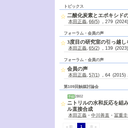
トピックス
二酸化炭素とエポキシド
本田正義
,
66(5)
，279 (202
フォーラム・会員の声
3度目の研究室の引っ越し
本田正義
,
65(2)
，139 (202
フォーラム・会員の声
会員の声
本田正義
,
57(1)
，64 (2015
第109回触媒討論会
2B02
予稿
ニトリルの水和反応を組
ル直接合成
本田正義
・
中川善直
・
冨重圭
« 前
1
次 »