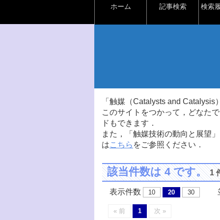
ホーム
記事検索
検索
「触媒（Catalysts and Ca
このサイトをつかって，どなたで
ドもできます．
また，「触媒技術の動向と展望」
は
こちら
をご参照ください．
該当件数は 4 です。
1
表示件数
並
10
20
30
« 前
1
次 »