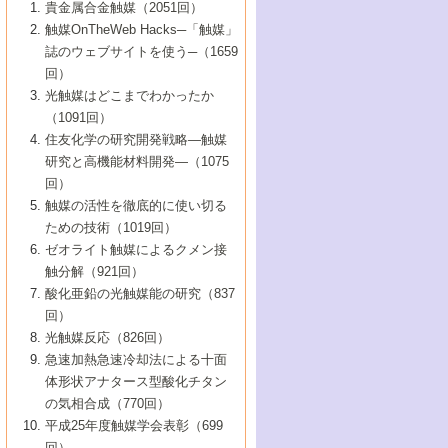
1号 なぜこの触媒が良いのか？
▼44巻（2002年）
貴金属合金触媒（2051回）
5号 若手会員による触媒研究の未来展望1：
8号 高機能化ポリオレフィンに向けた重合
5号 こんな物質，あんな物質―新たな触媒
7号 持続可能社会実現のための触媒および
5号 水素製造・貯蔵のための触媒技術の新
4号 水分解用光触媒材料
3号 特殊エネルギー場の触媒反応
触媒OnTheWeb Hacks─「触媒」
企業編
2号 第91回触媒討論会
触媒の最近の進展
1号 高次制御された触媒の化学
▼43巻（2001年）
の可能性―
触媒関連技術
しい展開
誌のウェブサイトを使う─（1659
5号 時間分解分光の進歩と応用
4号 生体内における金属の触媒作用
6号 第102回触媒討論会
3号 最近の自動車排ガス処理技術
2号 第89回触媒討論会
1号 グリーンケミストリーと触媒
▼42巻（2000年）
6号 第100回触媒討論会
8号 未来を拓く金属錯体
回）
6号 第98回触媒討論会
6号 第96回触媒討論会
5号 ファインケミカルズの展開に寄与する
7号 触媒・化学反応における計算化学の進
4号 触媒研究の現状と将来─第90回触媒討論
3号 触媒を利用した電気化学の新展開
2号 第87回触媒討論会特集号
1号 触媒反応工学の明日を拓く
▼41巻（1999年）
7号 『結晶の化学』を活かした触媒研究
光触媒はどこまでわかったか
7号 基礎化学品製造の触媒技術
触媒
歩
会Aから
7号 未来型金属錯体触媒開発への展望
4号 ナノ材料の調製と機能化
（1091回）
3号 生体触媒とバイオプロセス
2号 第85回触媒討論会
8号 イオン液体の応用
1号 孔、穴、あな?-特異な空間とその利用-
▼40巻（1998年）
8号 多機能型リアクター
6号 第94回触媒討論会
8号 若手研究者による触媒研究の未来展望
5号 基礎化学品製造の触媒技術
8号 超臨界流体を用いた化学プロセスの新
住友化学の研究開発戦略―触媒
5号 こんな触媒が欲しい
4号 水素製造・利用の触媒化学
3号 反応ダイナミクス
2号 第83回触媒討論会
1号 創立40周年記念・触媒化学この10年の
▼39巻（1997年）
2：大学・研究所編
展開
研究と高機能材料開発―（1075
7号 サブナノレベルでみた新しい表面現象
6号 第92回触媒討論会
6号 第90回触媒討論会
5号 触媒研究における新しい切り口：コン
進展と21世紀への提言/創立40周年記念・触
4号 超臨界流体の触媒反応への応用
3号 均一系触媒反応最前線
1号 均一系と不均一系触媒反応-その特徴と
回）
▼38巻（1996年）
8号 オレフィン重合触媒の新たな展
7号 基礎化学品製造の触媒技術
ビナトリアルケミストリー
媒学会この10年の歩みとこれから/創立40周
7号 触媒研究と学術雑誌/情報
5号 触媒のおもしろさをどのように伝える
接点
触媒の活性を徹底的に使い切る
4号 実用炭素材料の新展開
1号 触媒の構造と触媒作用/C1化学を中心と
▼37巻（1995年）
年記念・記録は語る
8号 資源の循環と触媒技術
6号 第88回触媒討論会特集号
か
ための技術（1019回）
8号 若い世代からみた触媒化学の現状と未
2号 第79回触媒討論会
5号 研究の方法論を考える
する21世紀への触媒
1号 ファインケミカルズと固体触媒
▼36巻（1994年）
2号 第81回触媒討論会
ゼオライト触媒によるクメン接
来
7号 企業における触媒研究のブレークスル
6号 第86回触媒討論会
3号 最新NO除去触媒の実用化研究
6号 第84回触媒討論会
2号 第77回触媒討論会
2号 第75回触媒討論会
触分解（921回）
1号 電気化学と触媒
▼35巻（1993年）
ー
3号 計算機触媒化学へのさそい
7号 水素化精製触媒の新しい展開
4号 新しい反応場を目指した触媒調製
7号 機能性金属材料と触媒
3号 オリンピックメダル:金・銀・銅はどん
酸化亜鉛の光触媒能の研究（837
3号 希土類を利用した触媒
2号 第73回触媒討論会
8号 この材料を触媒として使ってみません
4号 触媒劣化の制御と予測
1号 工業触媒開発マニュアル―探索から工
▼34巻（1992年）
8号 新しい反応性と機能性を目指した金属
な触媒作用を示すか
回）
5号 反応・分離技術の新しい展開
8号 触媒研究へのNMRの応用と展望
か？
業化まで
4号 触媒とリサイクル
3号 C4化学の展開
5号 最新の実用プロセスと触媒
クラスタ-化学
1号 インパクトを与えたこの研究
▼33巻（1991年）
光触媒反応（826回）
4号 触媒作用における機能の複合化
6号 第80回触媒討論会
2号 第71回触媒討論会
5号 エネルギー変換触媒
4号 《通常号》
6号 第82回触媒討論会
急速加熱急速冷却法による十面
2号 第69回触媒討論会
1号 触媒プロセス開発マニュアル―探索か
▼32巻（1990年）
5号 未来を拓け！若手研究者
7号 無機―有機ハイブリッド材料の新展開
3号 研究開発のうらおもて―着想と展開
体形状アナタース型酸化チタン
6号 第76回触媒討論会
5号 《通常号》
ら工業化まで，知っておきたいこと PartII
7号 ナノ構造体の化学
3号 ケミカルズ合成触媒―新しい展開と応
1号 21世紀に向けて触媒研究の飛躍をめざ
▼31巻（1989年）
6号 第78回触媒討論会
8号 AFMでみる世界
の気相合成（770回）
4号 触媒劣化と寿命の予測
7号 表面吸着相の新しい展開
用
6号 第74回触媒討論会
2号 第67回触媒討論会
8号 あの反応は今
す―触媒化学の裾野を広げよう
1号 情報科学と反応設計・材料設計
▼30巻（1988年）
7号 ダイナミックな領域への触媒研究の展
平成25年度触媒学会表彰（699
5号 環境に優しい触媒
8号 マイクロポーラス・クリスタル触媒の
4号 触媒調製の科学と技術の最前線
7号 半導体光触媒の基礎と広がり
3号 光触媒
2号 第65回触媒討論会
開/C1化学を中心とする21世紀への触媒
回）