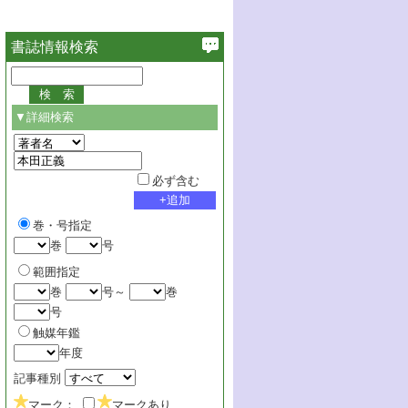
書誌情報検索
▼詳細検索
必ず含む
巻・号指定
巻
号
範囲指定
巻
号～
巻
号
触媒年鑑
年度
記事種別
マーク：
マークあり