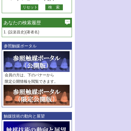
あなたの検索履歴
1.
(設楽昌史){著者名}
参照触媒ポータル
会員の方は、下のバナーから
限定公開情報を閲覧できます。
触媒技術の動向と展望