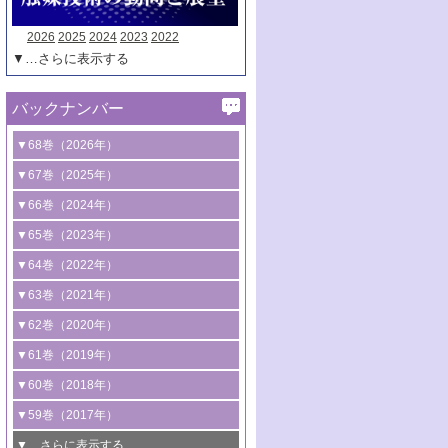
2026
2025
2024
2023
2022
▼…さらに表示する
バックナンバー
▼68巻（2026年）
1号 過酸化水素合成に関する研究動向
▼67巻（2025年）
2号 コンピューター技術により加速する
1号 CO
水素化によるグリーン燃料/グリ
▼66巻（2024年）
2
触媒開発
ーンケミカル製造
1号 低次元ナノ構造を有する触媒材料
▼65巻（2023年）
3号 有機分子変換やCO
資源化のための
2
2号 水素製造のための水分解技術に関す
2号 規制反応場を活用した固体触媒研究
1号 炭素が関わる触媒機能
▼64巻（2022年）
光触媒に関する最近の研究
る最近の研究
の新展開
2号 プラスチックケミカルリサイクルの
1号 合成ガス製造とCOを用いるケミカル
▼63巻（2021年）
B号 第137回触媒討論会（2026年）
3号 オレフィン系樹脂の精密合成に関す
3号 未踏分子変換を目指した酸化触媒プ
ための触媒技術
ズ合成の最新動向
1号 金触媒の新展開
▼62巻（2020年）
る最新技術
ロセスの最前線
3号 非酸化物系金属化合物を基盤とした
2号 化学品合成のための合金触媒開発
2号 ペロブスカイト
1号 触媒設計を拓く欠陥構造のキャラク
▼61巻（2019年）
4号 アルコール類の効率的変換を実現す
4号 シンクロトロン放射光および中性子
触媒材料の開発
3号 CO
の排出削減および有効活用のた
タリゼーション
2
3号 特殊反応場を利用した触媒的分子変
る非貴金属触媒の研究動向
線を利用した触媒解析技術の最先端
1号 物質移動制御に着目した触媒プロセ
▼60巻（2018年）
4号 格子酸素・格子酸素欠陥を利用した
めの触媒技術
換反応
2号 機能化学品製造に資するクリーンな
ス開発
5号 ゼオライトの合成と応用における研
5号 単原子触媒
触媒反応
1号 固体酸触媒の最新の研究動向
▼59巻（2017年）
触媒的酸化反応
4号 若手による情報発信企画～とびたて
4号 多孔質材料を用いた触媒の新展開
究動向
2号 CO
フリー水素サプライチェーンに
2
6号 参照触媒委員会からのお知らせ
5号 生体触媒によるエネルギー変換反応
2号 二酸化炭素からの有用化学品合成
1号 いたるところに，触媒
▼…さらに表示する