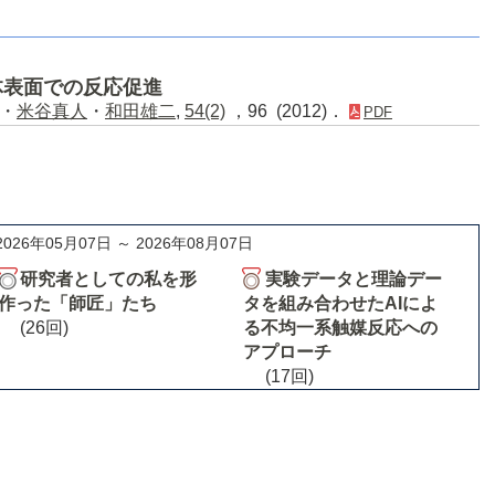
体表面での反応促進
・
米谷真人
・
和田雄二
,
54(2)
，96 (2012)．
PDF
2026年05月07日 ～ 2026年08月07日
研究者としての私を形
実験データと理論デー
作った「師匠」たち
タを組み合わせたAIによ
(26回)
る不均一系触媒反応への
アプローチ
(17回)