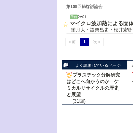
第109回触媒討論会
2A01
予稿
マイクロ波加熱による固
望月大
・
設楽昌史
・
松井宏樹
« 前
1
次 »
よく読まれているページ
プラスチック分解研究
はどこへ向かうのか―ケ
ミカルリサイクルの歴史
と展望―
(31回)