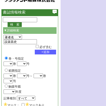
書誌情報検索
▼詳細検索
必ず含む
巻・号指定
巻
号
範囲指定
巻
号～
巻
号
触媒年鑑
年度
記事種別
マーク：
マークあり