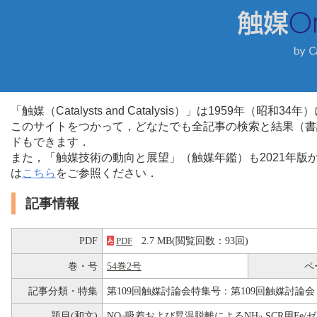
「触媒（Catalysts and Catalysis）」は1959年（昭
このサイトをつかって，どなたでも全記事の検索と結果（書
ドもできます．
また，「触媒技術の動向と展望」（触媒年鑑）も2021年
は
こちら
をご参照ください．
記事情報
PDF
2.7 MB(閲覧回数：93回)
PDF
巻・号
54巻2号
ペ
記事分類・特集
第109回触媒討論会特集号：第109回触媒討論会
題目(和文)
NO
吸着および昇温脱離によるNH
SCR用Fe