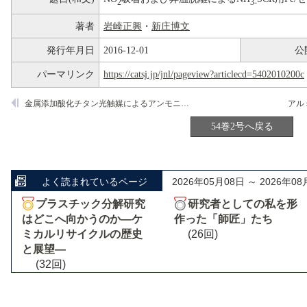
2
3-
著者
岩崎正興
・
新庄博文
発行年月日
2016-12-01
公
パーマリンク
https://catsj.jp/jnl/pageview?articlecd=5402010200c
金属添加酸化チタン光触媒によるアンモニア分解機構
54巻2号へ戻る
よく読まれているページ
2026年05月08日 ～ 2026年08
プラスチック分解研究
研究者としての私を形
はどこへ向かうのか―ケ
作った「師匠」たち
ミカルリサイクルの歴史
(26回)
と展望―
(32回)