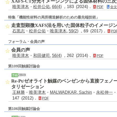
XAFS-CT分光イメージングによる固体材料の三
唯美津木
・
松井公佑
,
66(4)
，183 (2024)．
PDF
全文
特集「機能性材料の局所構造解析のための最先端技術」
走査型顕微XAFS法を用いた固体粒子のイメージ
石黒志
・
松井公佑
・
唯美津木
,
59(2)
，69 (2017)．
PD
フォーラム・会員の声
会員の声
唯美津木
・
和田健司
,
56(4)
，262 (2014)．
PDF
第109回触媒討論会
2B09
予稿
Re-Pt/ゼオライト触媒のベンゼンから直接フェ
タリゼーション
王林勝
・
唯美津木
・
MALWADKAR, Sachin
・
永松伸一
・
147 (2012)．
PDF
第106回触媒討論会