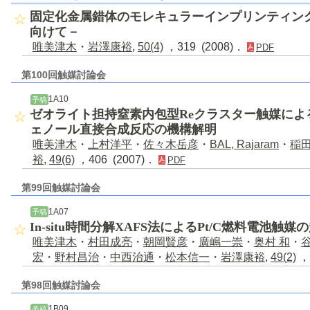
固定化金属錯体のモレキュラーインプリンティン
向けて－
唯美津木
・
岩澤康裕
,
50(4)
，319 (2008)．
PDF
第100回触媒討論会
1A10
予稿
ゼオライト担持窒素内包型Reクラスター触媒によ
ェノール直接合成反応の機構解明
唯美津木
・
上村洋平
・
佐々木岳彦
・
BAL, Rajaram
・
稲
裕
,
49(6)
，406 (2007)．
PDF
第99回触媒討論会
1A07
予稿
In-situ時間分解XAFS法によるPt/C燃料電池触
唯美津木
・
村田成亮
・
朝岡賢彦
・
廣嶋一崇
・
奥村 和
・
谷
宏
・
野村昌治
・
中西治通
・
松本信一
・
岩澤康裕
,
49(2)
，
第98回触媒討論会
1B09
予稿