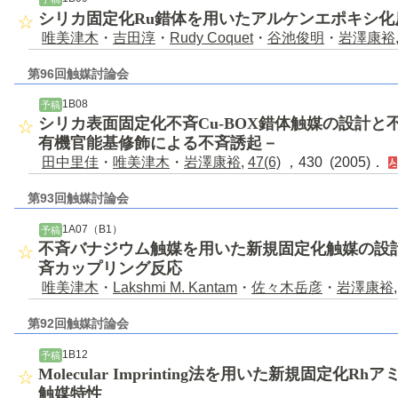
シリカ固定化Ru錯体を用いたアルケンエポキシ
唯美津木
・
吉田淳
・
Rudy Coquet
・
谷池俊明
・
岩澤康裕
第96回触媒討論会
1B08
予稿
シリカ表面固定化不斉Cu-BOX錯体触媒の設計と不斉D
有機官能基修飾による不斉誘起－
田中里佳
・
唯美津木
・
岩澤康裕
,
47(6)
，430 (2005)．
第93回触媒討論会
1A07（B1）
予稿
不斉バナジウム触媒を用いた新規固定化触媒の設
斉カップリング反応
唯美津木
・
Lakshmi M. Kantam
・
佐々木岳彦
・
岩澤康裕
第92回触媒討論会
1B12
予稿
Molecular Imprinting法を用いた新規固定
触媒特性