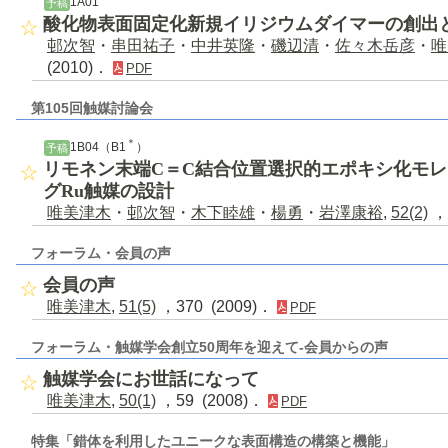
1A01
予稿
酸化物表面固定化新規イリジウムダイマーの創出
邨次智
・
串田祐子
・
中井英隆
・
磯辺清
・
佐々木岳彦
・
唯
(2010)．
PDF
第105回触媒討論会
＊
1B04（B1
）
予稿
リモネン末端C＝C結合位置選択的エポキシ化モ
グRu触媒の設計
唯美津木
・
邨次智
・
木下睦雄
・
楊勇
・
岩澤康裕
,
52(2)
，
フォーラム・会員の声
会員の声
唯美津木
,
51(5)
，370 (2009)．
PDF
フォーラム・触媒学会創立50周年を迎えて-会員からの声
触媒学会にお世話になって
唯美津木
,
50(1)
，59 (2008)．
PDF
特集「錯体を利用したユニークな表面構造の構築と機能」