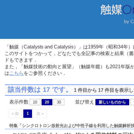
「触媒（Catalysts and Catalysis）」は1959年（昭
このサイトをつかって，どなたでも全記事の検索と結果（書
ドもできます．
また，「触媒技術の動向と展望」（触媒年鑑）も2021年
は
こちら
をご参照ください．
該当件数は 17 です。
1 件目から 17 件目を表示
表示件数
並び替え
10
20
30
新しいものから
« 前
1
次 »
特集「シンクロトロン放射光および中性子線を利用した触媒解析