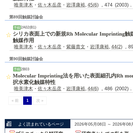
唯美津木
・
佐々木岳彦
・
岩澤康裕
,
45(6)
，474 (2003)
第89回触媒討論会
2A02(B1)
予稿
シリカ表面上での新規Rh Molecular Imprint
触媒作用
唯美津木
・
佐々木岳彦
・
紫藤貴文
・
岩澤康裕
,
44(2)
，89
第90回触媒討論会
2B03
予稿
Molecular Imprinting法を用いた表面細孔内Rh
択水素化触媒特性
唯美津木
・
佐々木岳彦
・
岩澤康裕
,
44(6)
，486 (2002)
« 前
1
次 »
よく読まれているページ
2026年05月08日 ～ 2026年08