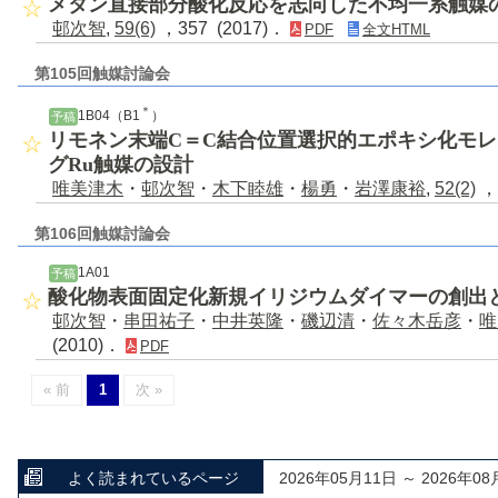
メタン直接部分酸化反応を志向した不均一系触媒
邨次智
,
59(6)
，357 (2017)．
PDF
全文HTML
第105回触媒討論会
＊
1B04（B1
）
予稿
リモネン末端C＝C結合位置選択的エポキシ化モ
グRu触媒の設計
唯美津木
・
邨次智
・
木下睦雄
・
楊勇
・
岩澤康裕
,
52(2)
，
第106回触媒討論会
1A01
予稿
酸化物表面固定化新規イリジウムダイマーの創出
邨次智
・
串田祐子
・
中井英隆
・
磯辺清
・
佐々木岳彦
・
唯
(2010)．
PDF
« 前
1
次 »
よく読まれているページ
2026年05月11日 ～ 2026年08