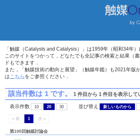
「触媒（Catalysts and Catalysis）」は1959年（昭
このサイトをつかって，どなたでも全記事の検索と結果（書
ドもできます．
また，「触媒技術の動向と展望」（触媒年鑑）も2021年
は
こちら
をご参照ください．
該当件数は 1 です。
1 件目から 1 件目を表示し
表示件数
並び替え
10
20
30
新しいものから
« 前
1
次 »
第100回触媒討論会