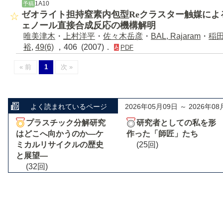
1A10
予稿
ゼオライト担持窒素内包型Reクラスター触媒によ
ェノール直接合成反応の機構解明
唯美津木
・
上村洋平
・
佐々木岳彦
・
BAL, Rajaram
・
稲
裕
,
49(6)
，406 (2007)．
PDF
« 前
1
次 »
よく読まれているページ
2026年05月09日 ～ 2026年08
プラスチック分解研究
研究者としての私を形
はどこへ向かうのか―ケ
作った「師匠」たち
ミカルリサイクルの歴史
(25回)
と展望―
(32回)