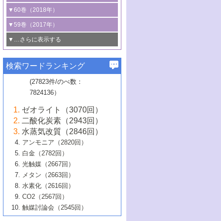
3号 CO
の排出削減および有効活用のた
タリゼーション
2
3号 特殊反応場を利用した触媒的分子変
る非貴金属触媒の研究動向
線を利用した触媒解析技術の最先端
1号 物質移動制御に着目した触媒プロセ
▼60巻（2018年）
4号 格子酸素・格子酸素欠陥を利用した
めの触媒技術
換反応
2号 機能化学品製造に資するクリーンな
ス開発
5号 ゼオライトの合成と応用における研
5号 単原子触媒
触媒反応
1号 固体酸触媒の最新の研究動向
▼59巻（2017年）
触媒的酸化反応
4号 若手による情報発信企画～とびたて
4号 多孔質材料を用いた触媒の新展開
究動向
2号 CO
フリー水素サプライチェーンに
2
6号 参照触媒委員会からのお知らせ
5号 生体触媒によるエネルギー変換反応
2号 二酸化炭素からの有用化学品合成
1号 いたるところに，触媒
▼…さらに表示する
若き触媒の研究者たち～（1）
3号 水処理のための触媒化学
5号 情報学的手法を用いた触媒開発
6号 ヘテロ接合界面
関わる触媒開発動向
B号 第133回触媒討論会（2023年）
6号 窒素とリンの循環のための触媒・機
3号 ナノ粒子・クラスター触媒の最前線
2号 機能性材料の局所構造解析のための
5号 若手による情報発信企画～とびたて
▼58巻（2016年）
4号 光触媒を用いた水分解の最新の研究
6号 カーボンニュートラルに向けた電解
B号 第135回触媒討論会（2025年）
3号 精密高分子合成に関する最近の研究
能性材料
最先端技術
検索ワードランキング
4号 60周年記念企画
若き触媒の研究者たち～（2）
動向
技術
1号 ユニークな構造の高分子を生み出す触
▼57巻（2015年）
動向
B号 第131回触媒討論会（2023年）
3号 無機分離膜材料の開発と触媒反応プ
5号 進化するゼオライト合成技術
6号 石油のノーブル・ユースを志向した
媒技術
(27823件/のべ数：
5号 次世代の触媒プロセスを支えるマイ
B号 第127回触媒討論会（2021年・オン
1号 水素キャリアにかかわる触媒技術の新
4号 バイオマス化成品製造のための触媒
▼56巻（2014年）
ロセスへの適用
触媒技術
7824136）
クロ波
6号 非貴金属系触媒における電気化学的
ライン開催(Zoom)のみ）
2号 リグニンからの化成品製造に向けた触
展開
技術
1号 特殊環境場を利用した材料合成
▼55巻（2013年）
4号 触媒研究における計算科学の利用
酸素還元反応
B号 第129回触媒討論会（2022年・京都
媒技術
6号 メタン転換技術の最新動向
ゼオライト（3070回）
2号 石油精製用触媒の最近の進展
5号 固体触媒による含窒素有機化合物変
2号 光触媒反応機構に関する最新の研究動
1号 高耐久性燃料電池システム用触媒にお
大学：オンライン・対面開催）
▼54巻（2012年）
5号 水素のふるまいを解き明かす最先端
B号 第121回触媒討論会（2018年・東京
3号 触媒研究の最先端～とびたて若き研究
二酸化炭素（2943回）
B号 第125回触媒討論会（2020年・工学
換の最前線
3号 固体酸化物形燃料電池（SOFC）におけ
向
ける新展開
研究
大学）
1号 規則性多孔体の利用技術における最近
▼53巻（2011年）
者たち～（1）
水蒸気改質（2846回）
院大学）
るアノード触媒上での燃料直接改質技術
6号 貴金属使用量低減に向けた自動車排
3号 固体高分子形燃料電池カソード触媒の
2号 リビングラジカル重合の最近の動向
6号 低級アルカンの有効利用のための触
の進歩
アンモニア（2820回）
4号 触媒研究の最先端～とびたて若き研究
1号 金属学から見る合金触媒の新展開
▼52巻（2010年）
ガス浄化触媒の開発
4号 コアシェル構造の制御による触媒機能
開発動向
媒技術
白金（2782回）
3号 天然ガスの化学工業的展開に関する触
2号 第109回触媒討論会
者たち～（2）
2号 第107回触媒討論会
の向上
1号 触媒の劣化対策と長寿命触媒開発
B号 第123回触媒討論会（2019年・大阪
▼51巻（2009年）
4号 人工光合成に向けた近年のアプローチ
光触媒（2667回）
媒技術
B号 第119回触媒討論会（2017年・首都
3号 貴金属低減技術の最新動向
5号 触媒研究の最先端～とびたて若き研究
市立大学）
3号 触媒のその場観察法の進歩（１）
5号 工業触媒およびその周辺技術の最近の
2号 第105回触媒討論会
1号 炭素材料－熱い注目を集める材料－
▼50巻（2008年）
メタン（2663回）
大学東京）
5号 未利用熱エネルギーの有効活用に貢献
4号 貴金属触媒の精密構造制御とその活用
者たち～（3）
4号 貴金属代替技術の最新動向
進歩
水素化（2616回）
4号 触媒のその場観察法の進歩（２）
3号 ナノ構造が拓く新機能
する触媒技術
2号 第103回触媒討論会
1号 触媒化学と学会のこの10年，半世紀，
▼49巻（2007年）
5号 バイオマス化成品製造のための固体触
6号 イオニクス材料と燃料電池・電解合成
5号 光触媒による物質変換反応の新展開
CO2（2567回）
6号 ナノシート
5号 不活性結合の触媒的活性化による有機
そして未来
4号 活性サイトおよびその環境の精密な設
6号 ポリオキソメタレート
3号 環境浄化用光触媒の現状と課題
媒の開発
1号 含フッ素化合物の合成と触媒
▼48巻（2006年）
の最新の研究動向
触媒討論会（2545回）
6号 グラフェン
合成
B号 第115回触媒討論会（2015年・成蹊大
計による触媒の高機能化
2号 第101回触媒討論会
B号 第113回触媒討論会（2014年・ロワジ
4号 水素社会の実現に向けた水素製造・貯
6号 ナノ空間─吸着状態解析から新機能開拓
2号 第99回触媒討論会
B号 第117回触媒討論会（2016年・大阪府
1号 固体酸触媒の最近の進歩
▼47巻（2005年）