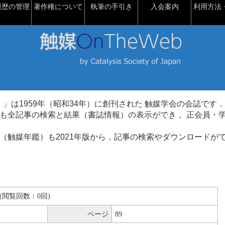
履歴の管理
著作権について
執筆の手引き
入会案内
利用方法・
talysis）」は1959年（昭和34年）に創刊された 触媒学会の会誌です．
も全記事の検索と結果（書誌情報）の表示ができ， 正会員・
（触媒年鑑）も2021年版から，記事の検索やダウンロードが
KB(閲覧回数：0回)
ページ
89