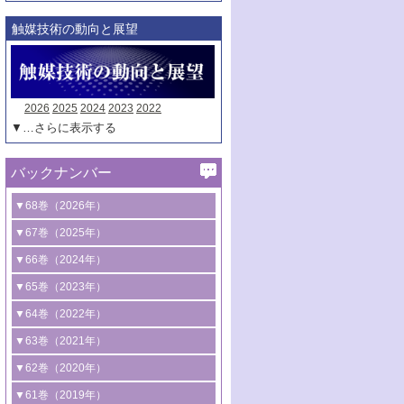
触媒技術の動向と展望
2026
2025
2024
2023
2022
▼…さらに表示する
バックナンバー
▼68巻（2026年）
1号 過酸化水素合成に関する研究動向
▼67巻（2025年）
2号 コンピューター技術により加速する
1号 CO
水素化によるグリーン燃料/グリ
▼66巻（2024年）
2
触媒開発
ーンケミカル製造
1号 低次元ナノ構造を有する触媒材料
▼65巻（2023年）
3号 有機分子変換やCO
資源化のための
2
2号 水素製造のための水分解技術に関す
2号 規制反応場を活用した固体触媒研究
1号 炭素が関わる触媒機能
▼64巻（2022年）
光触媒に関する最近の研究
る最近の研究
の新展開
2号 プラスチックケミカルリサイクルの
1号 合成ガス製造とCOを用いるケミカル
▼63巻（2021年）
B号 第137回触媒討論会（2026年）
3号 オレフィン系樹脂の精密合成に関す
3号 未踏分子変換を目指した酸化触媒プ
ための触媒技術
ズ合成の最新動向
1号 金触媒の新展開
▼62巻（2020年）
る最新技術
ロセスの最前線
3号 非酸化物系金属化合物を基盤とした
2号 化学品合成のための合金触媒開発
2号 ペロブスカイト
1号 触媒設計を拓く欠陥構造のキャラク
▼61巻（2019年）
4号 アルコール類の効率的変換を実現す
4号 シンクロトロン放射光および中性子
触媒材料の開発