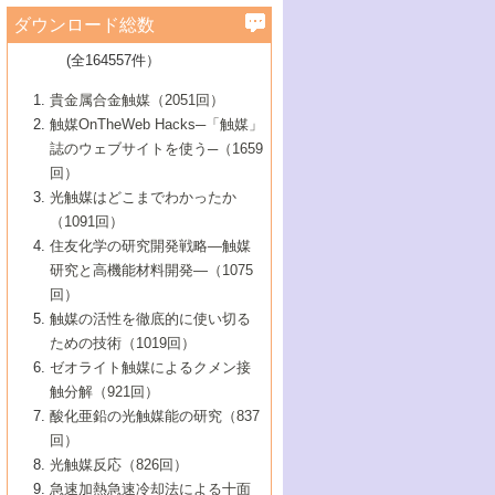
学）
7号 水素を利用する化成品合成の新潮流
6号 新しい固体酸触媒技術
5号 触媒を有効に使うための技術
ールホテル豊橋）
蔵技術の進歩
まで─
3号 メソポーラス物質の新展開
立大学）
3号 実用的ファインケミカル合成プロセス
ダウンロード総数
2号 第97回触媒討論会
1号 最近の触媒担体とその効果
▼46巻（2004年）
7号 ゼオライト合成における最近の進歩
6号 第106回触媒討論会
5号 CO
が関わる触媒・材料
B号 第111回触媒討論会（2013年・関西大
4号 錯体を利用したユニークな表面構造の
を実現する触媒
2
3号 リビング重合触媒の最近の展開
2号 第95回触媒討論会
(全164557件）
1号 部分酸化反応触媒の最前線
▼45巻（2003年）
学）
構築と機能
7号 有機分子触媒による精密有機合成
4号 バイオマス活用のための技術開発
6号 第104回触媒討論会
4号 今後の液体燃料を支える触媒技術
3号 化成品を合成するゼオライト触媒
2号 第93回触媒討論会
1号 なぜこの触媒が良いのか？
▼44巻（2002年）
貴金属合金触媒（2051回）
5号 若手会員による触媒研究の未来展望1：
8号 高機能化ポリオレフィンに向けた重合
5号 こんな物質，あんな物質―新たな触媒
7号 持続可能社会実現のための触媒および
5号 水素製造・貯蔵のための触媒技術の新
4号 水分解用光触媒材料
3号 特殊エネルギー場の触媒反応
触媒OnTheWeb Hacks─「触媒」
企業編
2号 第91回触媒討論会
触媒の最近の進展
1号 高次制御された触媒の化学
▼43巻（2001年）
の可能性―
触媒関連技術
しい展開
誌のウェブサイトを使う─（1659
5号 時間分解分光の進歩と応用
4号 生体内における金属の触媒作用
6号 第102回触媒討論会
3号 最近の自動車排ガス処理技術
2号 第89回触媒討論会
1号 グリーンケミストリーと触媒
▼42巻（2000年）
6号 第100回触媒討論会
8号 未来を拓く金属錯体
回）
6号 第98回触媒討論会
6号 第96回触媒討論会
5号 ファインケミカルズの展開に寄与する
7号 触媒・化学反応における計算化学の進
4号 触媒研究の現状と将来─第90回触媒討論
3号 触媒を利用した電気化学の新展開
2号 第87回触媒討論会特集号
1号 触媒反応工学の明日を拓く
▼41巻（1999年）
7号 『結晶の化学』を活かした触媒研究
光触媒はどこまでわかったか
7号 基礎化学品製造の触媒技術
触媒
歩
会Aから
7号 未来型金属錯体触媒開発への展望
4号 ナノ材料の調製と機能化
（1091回）
3号 生体触媒とバイオプロセス
2号 第85回触媒討論会
8号 イオン液体の応用
1号 孔、穴、あな?-特異な空間とその利用-
▼40巻（1998年）
8号 多機能型リアクター
6号 第94回触媒討論会
8号 若手研究者による触媒研究の未来展望
5号 基礎化学品製造の触媒技術
8号 超臨界流体を用いた化学プロセスの新
住友化学の研究開発戦略―触媒
5号 こんな触媒が欲しい
4号 水素製造・利用の触媒化学
3号 反応ダイナミクス
2号 第83回触媒討論会
1号 創立40周年記念・触媒化学この10年の
▼39巻（1997年）
2：大学・研究所編
展開
研究と高機能材料開発―（1075
7号 サブナノレベルでみた新しい表面現象
6号 第92回触媒討論会
6号 第90回触媒討論会
5号 触媒研究における新しい切り口：コン
進展と21世紀への提言/創立40周年記念・触
4号 超臨界流体の触媒反応への応用
3号 均一系触媒反応最前線
1号 均一系と不均一系触媒反応-その特徴と
回）
▼38巻（1996年）
8号 オレフィン重合触媒の新たな展
7号 基礎化学品製造の触媒技術
ビナトリアルケミストリー
媒学会この10年の歩みとこれから/創立40周
7号 触媒研究と学術雑誌/情報
5号 触媒のおもしろさをどのように伝える
接点
触媒の活性を徹底的に使い切る
4号 実用炭素材料の新展開
1号 触媒の構造と触媒作用/C1化学を中心と
▼37巻（1995年）
年記念・記録は語る
8号 資源の循環と触媒技術
6号 第88回触媒討論会特集号
か
ための技術（1019回）
8号 若い世代からみた触媒化学の現状と未
2号 第79回触媒討論会
5号 研究の方法論を考える
する21世紀への触媒
1号 ファインケミカルズと固体触媒
▼36巻（1994年）
2号 第81回触媒討論会
ゼオライト触媒によるクメン接
来
7号 企業における触媒研究のブレークスル
6号 第86回触媒討論会
3号 最新NO除去触媒の実用化研究
6号 第84回触媒討論会
2号 第77回触媒討論会
2号 第75回触媒討論会
触分解（921回）
1号 電気化学と触媒
▼35巻（1993年）
ー
3号 計算機触媒化学へのさそい
7号 水素化精製触媒の新しい展開
4号 新しい反応場を目指した触媒調製
7号 機能性金属材料と触媒
3号 オリンピックメダル:金・銀・銅はどん
酸化亜鉛の光触媒能の研究（837
3号 希土類を利用した触媒
2号 第73回触媒討論会
8号 この材料を触媒として使ってみません
4号 触媒劣化の制御と予測
1号 工業触媒開発マニュアル―探索から工
▼34巻（1992年）
8号 新しい反応性と機能性を目指した金属
な触媒作用を示すか
回）
5号 反応・分離技術の新しい展開
8号 触媒研究へのNMRの応用と展望
か？
業化まで
4号 触媒とリサイクル
3号 C4化学の展開
5号 最新の実用プロセスと触媒
クラスタ-化学
1号 インパクトを与えたこの研究
▼33巻（1991年）
光触媒反応（826回）
4号 触媒作用における機能の複合化
6号 第80回触媒討論会
2号 第71回触媒討論会
5号 エネルギー変換触媒
4号 《通常号》
6号 第82回触媒討論会
急速加熱急速冷却法による十面
2号 第69回触媒討論会
1号 触媒プロセス開発マニュアル―探索か
▼32巻（1990年）