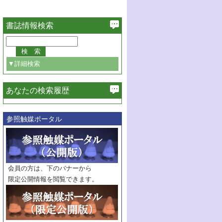
書誌情報検索
▼詳細検索
あなたの検索履歴
必ず含む
参照触媒ポータル
巻・号指定
巻
号
範囲指定
巻
号～
巻
会員の方は、下のバナーから
号
限定公開情報を閲覧できます。
触媒年鑑
年度
記事種別
マーク：
マークあり