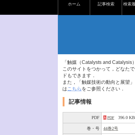
ホーム
記事検索
検索
「触媒（Catalysts and Ca
このサイトをつかって，どなたで
ドもできます．
また，「触媒技術の動向と展望」
は
こちら
をご参照ください．
記事情報
PDF
396.0 
PDF
巻・号
44巻2号