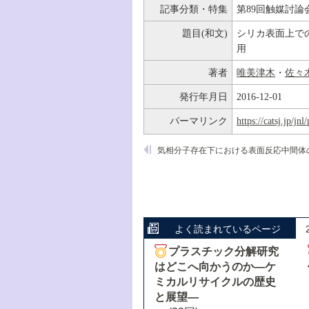
記事分類・特集
第89回触媒討論
題目(和文)
シリカ表面上での新規
用
著者
唯美津木
・
佐々
発行年月日
2016-12-01
パーマリンク
https://catsj.jp/j
よく読まれているページ
プラスチック分解研究
はどこへ向かうのか―ケ
ミカルリサイクルの歴史
と展望―