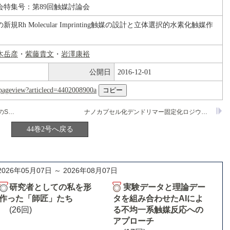
会特集号：第89回触媒討論会
Rh Molecular Imprinting触媒の設計と立体選択的水素化触媒作
木岳彦
・
紫藤貴文
・
岩澤康裕
公開日
2016-12-01
nl/pageview?articlecd=4402008900a
気相分子存在下における表面反応中間体のSTM観察:TiO
(110)上の化学吸着ギ酸-酢酸交換反応
ナノカプセル化デンドリマー固定化ロジウムクラスター触媒の開発
2
44巻2号へ戻る
2026年05月07日 ～ 2026年08月07日
研究者としての私を形
実験データと理論デー
作った「師匠」たち
タを組み合わせたAIによ
(26回)
る不均一系触媒反応への
アプローチ