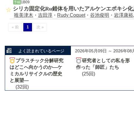
1B09
予稿
シリカ固定化Ru錯体を用いたアルケンエポキシ
唯美津木
・
吉田淳
・
Rudy Coquet
・
谷池俊明
・
岩澤康裕
« 前
1
次 »
よく読まれているページ
2026年05月09日 ～ 2026年08
プラスチック分解研究
研究者としての私を形
はどこへ向かうのか―ケ
作った「師匠」たち
ミカルリサイクルの歴史
(25回)
と展望―
(32回)