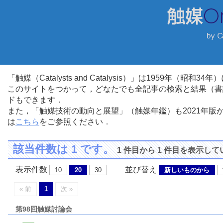
「触媒（Catalysts and Catalysis）」は1959年（昭
このサイトをつかって，どなたでも全記事の検索と結果（書
ドもできます．
また，「触媒技術の動向と展望」（触媒年鑑）も2021年
は
こちら
をご参照ください．
該当件数は 1 です。
1 件目から 1 件目を表示し
表示件数
並び替え
10
20
30
新しいものから
« 前
1
次 »
第98回触媒討論会