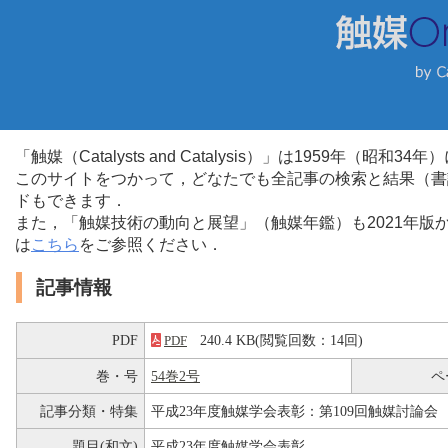
「触媒（Catalysts and Catalysis）」は1959年（昭
このサイトをつかって，どなたでも全記事の検索と結果（書
ドもできます．
また，「触媒技術の動向と展望」（触媒年鑑）も2021年
は
こちら
をご参照ください．
記事情報
PDF
240.4 KB(閲覧回数：14回)
PDF
巻・号
54巻2号
ペ
記事分類・特集
平成23年度触媒学会表彰：第109回触媒討論会
題目(和文)
平成23年度触媒学会表彰