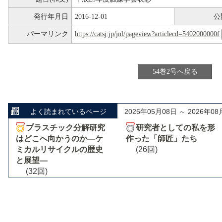
発行年月日
2016-12-01
公
パーマリンク
https://catsj.jp/jnl/pageview?articlecd=5402000000f
54巻2号へ戻る
よく読まれているページ
2026年05月08日 ～ 2026年08
プラスチック分解研究
研究者としての私を形
はどこへ向かうのか―ケ
作った「師匠」たち
ミカルリサイクルの歴史
(26回)
と展望―
(32回)