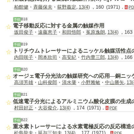
4
柏館健
・
斉藤保夫
・
荻野義定
,
13(4)
，160 (1971)．
PD
B18
予稿
電子移動反応に対する金属の触媒作用
坂田俊子
・
遠藤恵子
・
和田悟郎
・
菟原逸朗
,
13(4)
，163 
B19
予稿
トリチウムトレーサーによるニッケル触媒活性点
内田咲子
・
岡本欣司
・
高安紀
・
竹内豊三郎
,
13(4)
，166 
B20
予稿
オージェ電子分光法の触媒研究への応用―銅ニッ
高須芳雄
・
山科俊郎
・
清水肇
・
小野雅敏
・
中山勝矢
,
13(
B21
予稿
低速電子分光によるアルミニウム酸化皮膜の生成
村田好正
・
大谷俊介
,
13(4)
，174 (1971)．
PDF
B22
予稿
重水素トレーサーによる水素電極反応の反応構造
松島龍夫
・
延与三知夫
,
13(4)
，177 (1971)．
PDF