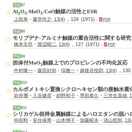
B7
予稿
Al
O
-MoO
-CoO触媒の活性とESR
2
3
3
上田寿
・
藤堂尚之
,
13(4)
，124 (1971)．
PDF
B8
予稿
モリブデナ-アルミナ触媒の重合活性に関する研究
橋本圭司
・
渡辺昭二
,
13(4)
，127 (1971)．
PDF
B9
予稿
担体付MoO
触媒上でのプロピレンの不均化反応
3
中村隆一
・
森田好則
・
塙雅一
・
越後谷悦郎
,
13(4)
，130 
B10
予稿
カルボメトキシ置換シクロヘキセン類の接触水素
岩井瀏
・
入谷健彦
・
紺野和子
・
専田泰久
・
三井生喜雄
,
1
B11
予稿
シリカゲル担持金属触媒によるハロエタンの脱ハ
持田勲
・
安住保秀
・
山本博子
・
加藤昭夫
・
清山哲郎
,
13(