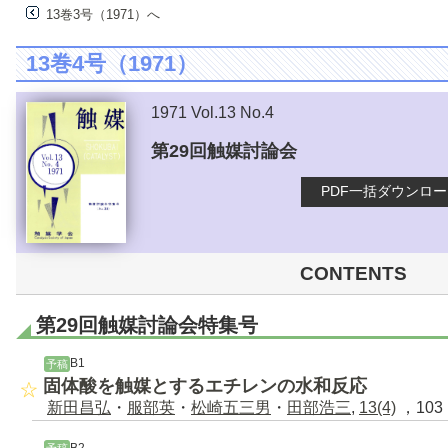
13巻3号（1971）へ
13巻4号（1971）
1971 Vol.13 No.4
第29回触媒討論会
PDF一括ダウンロ
CONTENTS
第29回触媒討論会特集号
B1
予稿
固体酸を触媒とするエチレンの水和反応
新田昌弘
・
服部英
・
松崎五三男
・
田部浩三
,
13(4)
，103 
B2