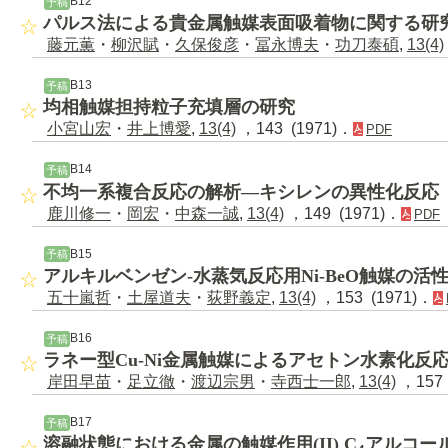
B12
予稿
パルス法による貴金属触媒表面吸着物に関する研
藤元薫
・
柳沢賦
・
久保俊彦
・
冨永博夫
・
功刀泰碩
,
13(4)
B13
予稿
均相触媒担持粒子充填層の研究
小宮山宏
・
井上博愛
,
13(4)
，143 (1971)．
PDF
B14
予稿
不均一系複合反応の解析―キシレンの異性化反応
鹿川修一
・
岡宏
・
中森一誠
,
13(4)
，149 (1971)．
PDF
B15
予稿
アルキルベンゼン-水蒸気反応用Ni-BeO触媒の活
五十嵐哲
・
土屋道夫
・
荻野義定
,
13(4)
，153 (1971)．
B16
予稿
ラネー型Cu-Ni金属触媒によるアセトン水素化反
岸田早苗
・
足立徹
・
渡辺宗男
・
寺西士一郎
,
13(4)
，157 
B17
予稿
溶融状態における金属の触媒作用(II) C
アルコー