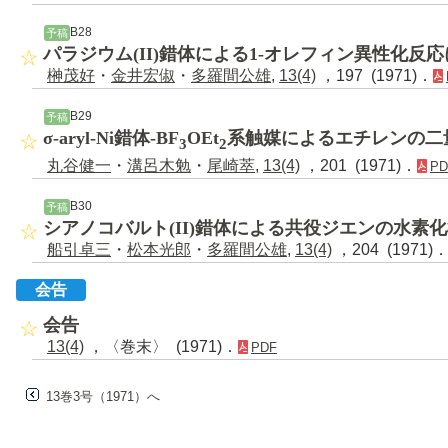
B28
予稿
パラジウム(II)錯体による1-オレフィン異性化反
榊茂好
・
金井宏俶
・
多羅間公雄
,
13(4)
，197 (1971)．
B29
予稿
σ-aryl-Ni錯体-BF
OEt
系触媒によるエチレンの二
3
2
丸谷健一
・
溝呂木勉
・
尾崎萃
,
13(4)
，201 (1971)．
PD
B30
予稿
シアノコバルト(II)錯体による共役ジエンの水素
船引卓三
・
松本光郎
・
多羅間公雄
,
13(4)
，204 (1971)
会告
会告
13(4)
，〈巻末〉 (1971)．
PDF
13巻3号（1971）へ