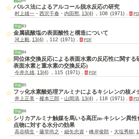
予稿
パルス法によるアルコール脱水反応の研究
村上雄一
・
西沢千春
・
内田熈
,
13(4)
，108 (1971)．
PD
B3
予稿
金属硫酸塩の表面酸性と構造について
河上毅
,
13(4)
，112 (1971)．
PDF
B4
予稿
同位体交換反応による表面水素の反応性に関する研
表面水素と重水素の交換反応)
今井久雄
,
13(4)
，115 (1971)．
PDF
B5
予稿
フッ化水素酸処理アルミナによるキシレンの核メ
井上正美
・
榎本三郎
・
山岡清
,
13(4)
，118 (1971)．
PD
B6
予稿
シリカアルミナ触媒を馬いる高圧m-キシレン異性
点物に対する水分の効果
高谷晴生
・
藤堂尚之
・
細矢忠資
・
峰岸俊郎
・
大塩秀樹
,
1