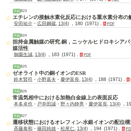
B23
予稿
エチレンの接触水素化反応における重水素分布の
安田祐介
・
広田鋼蔵
,
13(4)
，180 (1971)．
PDF
B24
予稿
担持金属触媒の研究.銅，ニッケルヒドロキシア
媒活性
御園生誠
,
13(4)
，183 (1971)．
PDF
B25
予稿
ゼオライト中の銅イオンのESR
鈴木賢司
・
小野嘉夫
・
慶伊富長
,
13(4)
，188 (1971)．
B26
予稿
常温気相中における加熱白金線上の表面反応
本多卓也
・
戸井田誠
・
野々内静男
・
慶伊富長
,
13(4)
，19
B27
予稿
遷移状態におけるオレフィン-水銀イオンの配位構
斉藤泰和
・
篠田純雄
・
松尾仁
,
13(4)
，194 (1971)．
PD