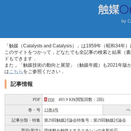
「触媒（Catalysts and Catalysis）」は1959年（昭
このサイトをつかって，どなたでも全記事の検索と結果（書
ドもできます．
また，「触媒技術の動向と展望」（触媒年鑑）も2021年
は
こちら
をご参照ください．
記事情報
PDF
493.9 KB(閲覧回数：2回)
PDF
巻・号
13巻4号
ペ
記事分類・特集
第29回触媒討論会特集号：第29回触媒討論会
題目(和文)
固体酸を触媒とするエチレンの水和反応