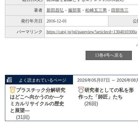
著者
新田昌弘
・
服部英
・
松崎五三男
・
田部浩三
発行年月日
2016-12-01
公
パーマリンク
https://catsj.jp/jnl/pageview?articlecd=1304010300a
13巻4号へ戻る
よく読まれているページ
2026年05月07日 ～ 2026年08
プラスチック分解研究
研究者としての私を形
はどこへ向かうのか―ケ
作った「師匠」たち
ミカルリサイクルの歴史
(26回)
と展望―
(31回)