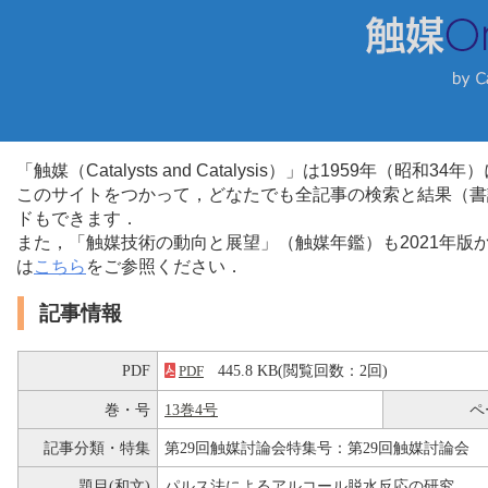
「触媒（Catalysts and Catalysis）」は1959年（昭
このサイトをつかって，どなたでも全記事の検索と結果（書
ドもできます．
また，「触媒技術の動向と展望」（触媒年鑑）も2021年
は
こちら
をご参照ください．
記事情報
PDF
445.8 KB(閲覧回数：2回)
PDF
巻・号
13巻4号
ペ
記事分類・特集
第29回触媒討論会特集号：第29回触媒討論会
題目(和文)
パルス法によるアルコール脱水反応の研究