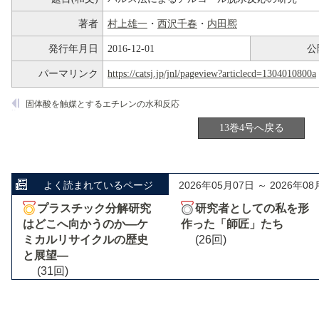
著者
村上雄一
・
西沢千春
・
内田熈
発行年月日
2016-12-01
公
パーマリンク
https://catsj.jp/jnl/pageview?articlecd=1304010800a
固体酸を触媒とするエチレンの水和反応
13巻4号へ戻る
よく読まれているページ
2026年05月07日 ～ 2026年08
プラスチック分解研究
研究者としての私を形
はどこへ向かうのか―ケ
作った「師匠」たち
ミカルリサイクルの歴史
(26回)
と展望―
(31回)