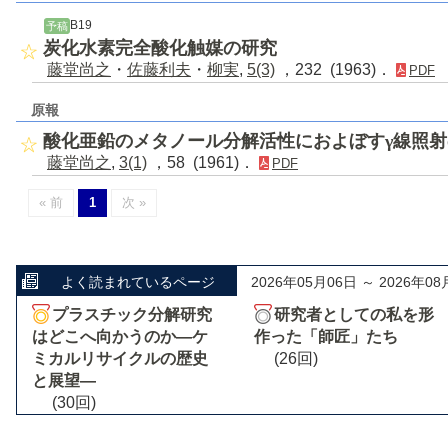
B19
予稿
炭化水素完全酸化触媒の研究
藤堂尚之
・
佐藤利夫
・
柳実
,
5(3)
，232 (1963)．
PDF
原報
酸化亜鉛のメタノール分解活性におよぼすγ線照
藤堂尚之
,
3(1)
，58 (1961)．
PDF
« 前
1
次 »
よく読まれているページ
2026年05月06日 ～ 2026年08
プラスチック分解研究
研究者としての私を形
はどこへ向かうのか―ケ
作った「師匠」たち
ミカルリサイクルの歴史
(26回)
と展望―
(30回)