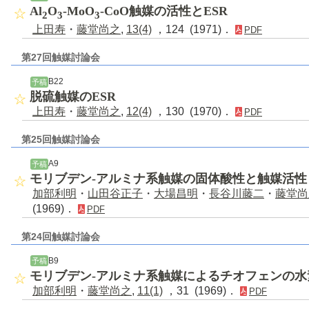
Al
O
-MoO
-CoO触媒の活性とESR
2
3
3
上田寿
・
藤堂尚之
,
13(4)
，124 (1971)．
PDF
第27回触媒討論会
B22
予稿
脱硫触媒のESR
上田寿
・
藤堂尚之
,
12(4)
，130 (1970)．
PDF
第25回触媒討論会
A9
予稿
モリブデン-アルミナ系触媒の固体酸性と触媒活性
加部利明
・
山田谷正子
・
大場昌明
・
長谷川藤二
・
藤堂尚
(1969)．
PDF
第24回触媒討論会
B9
予稿
モリブデン-アルミナ系触媒によるチオフェンの水
加部利明
・
藤堂尚之
,
11(1)
，31 (1969)．
PDF