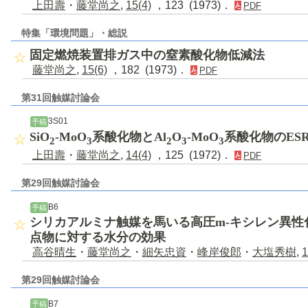
上田壽
・
藤堂尚之
,
15(4)
，123 (1973)．
PDF
特集「環境問題」・総説
固定燃焼装置排ガス中の窒素酸化物低減法
藤堂尚之
,
15(6)
，182 (1973)．
PDF
第31回触媒討論会
3S01
予稿
SiO
-MoO
系酸化物とAl
O
-MoO
系酸化物のES
2
3
2
3
3
上田壽
・
藤堂尚之
,
14(4)
，125 (1972)．
PDF
第29回触媒討論会
B6
予稿
シリカアルミナ触媒を馬いる高圧m-キシレン異性
点物に対する水分の効果
高谷晴生
・
藤堂尚之
・
細矢忠資
・
峰岸俊郎
・
大塩秀樹
,
1
第29回触媒討論会
B7
予稿