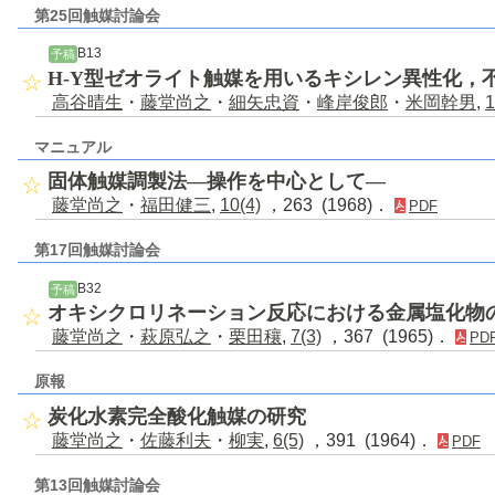
第25回触媒討論会
B13
予稿
H-Y型ゼオライト触媒を用いるキシレン異性化，
高谷晴生
・
藤堂尚之
・
細矢忠資
・
峰岸俊郎
・
米岡幹男
,
1
マニュアル
固体触媒調製法―操作を中心として―
藤堂尚之
・
福田健三
,
10(4)
，263 (1968)．
PDF
第17回触媒討論会
B32
予稿
オキシクロリネーション反応における金属塩化物
藤堂尚之
・
萩原弘之
・
栗田穰
,
7(3)
，367 (1965)．
PD
原報
炭化水素完全酸化触媒の研究
藤堂尚之
・
佐藤利夫
・
柳実
,
6(5)
，391 (1964)．
PDF
第13回触媒討論会