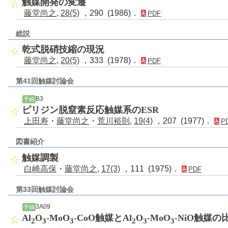
触媒開発の変遷
藤堂尚之
,
28(5)
，290 (1986)．
PDF
総説
乾式脱硝技縮の現況
藤堂尚之
,
20(5)
，333 (1978)．
PDF
第41回触媒討論会
B3
予稿
ピリジン脱窒素反応触媒系のESR
上田寿
・
藤堂尚之
・
荒川裕則
,
19(4)
，207 (1977)．
P
図書紹介
触媒調製
白崎高保
・
藤堂尚之
,
17(3)
，111 (1975)．
PDF
第33回触媒討論会
3A09
予稿
Al
O
-MoO
-CoO触媒とAl
O
-MoO
-NiO触媒の
2
3
3
2
3
3