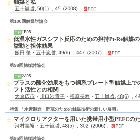
触媒と私
五十嵐哲
,
50(1)
，45 (2008)．
PDF
第100回触媒討論会
1B05
予稿
低温水性ガスシフト反応のための担持Pt-Re触媒
挙動と担体効果
飯田 肇
・
五十嵐哲
,
49(6)
，447 (2007)．
PDF
第98回触媒討論会
2A05
予稿
プラスの酸化効果をもつ銅系プレート型触媒上で
フト活性との相関
大倉広宙
・
川口沙貴子
・
福原長寿
・
五十嵐哲
,
48(6)
，44
特集 「水素製造・貯蔵のための触媒技術の新しい展開」
マイクロリアクターを用いた携帯用小型PEFCの
河村義裕
・
五十嵐哲
,
48(5)
，302 (2006)．
PDF
第95回触媒討論会