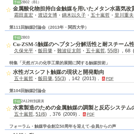
2B02（B1）
予稿
金属酸化物担持白金触媒を用いたメタン水蒸気改
霜田直宏
・
渡辺文博
・
鏑木以久子
・
五十嵐哲
・
里川重夫
第111回触媒討論会（2013年・関西大学）
2B03
予稿
Cu-ZSM-5触媒のヘプタン分解活性と耐スチーム
久保光平
・
飯田肇
・
難波征太郎
・
五十嵐哲
,
55(B)
，68 
特集「天然ガスの化学工業的展開に関する触媒技術」
水性ガスシフト触媒の現状と開発動向
五十嵐哲
・
飯田肇
,
55(3)
，142 (2013)．
PDF
第104回触媒討論会
2A12特別講演
予稿
水素製造のための金属触媒の調製と反応システム
五十嵐哲
,
51(6)
，376 (2009)．
PDF
フォーラム・触媒学会創立50周年を迎えて-会員からの声