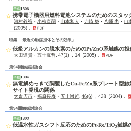
1B08
予稿
携帯電子機器用燃料電池システムのためのスタッ
河村義裕
・
小椋直嗣
・
山本和人
・
寺崎 努
・
八幡 尚
・
山
(2005)．
PDF
特集 「最近の触媒担体とその効果」
低級アルカンの脱水素のためのPt/ZnO系触媒の
太田道貴
・
五十嵐哲
,
47(1)
，14 (2005)．
PDF
第94回触媒討論会
1B04
予稿
無電解めっきで調製したCu-Fe/Zn系プレート型
サイト発現の関係
大倉広宙
・
福原長寿
・
五十嵐哲
,
46(6)
，438 (2004)．
第94回触媒討論会
1B03
予稿
低温水性ガスシフト反応のためのPt-Re/TiO
触媒の
2