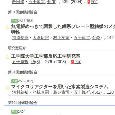
飯田肇
・
五十嵐哲
,
46(6)
，435 (2004)．
PDF
第91回触媒討論会
2A13(TB2)
予稿
無電解めっきで調製した銅系プレート型触媒のメ
特性
福原長寿
・
大倉広宙
・
村上祐司
・
五十嵐哲
,
45(2)
，142 
研究室紹介
工学院大学工学部反応工学研究室
五十嵐哲
,
45(3)
，276 (2003)．
PDF
第91回触媒討論会
2A02(TB2)
予稿
マイクロリアクターを用いた水素製造システム
河村義裕
・
小椋直嗣
・
勝亦貴司
・
五十嵐哲
,
45(2)
，120 
第90回触媒討論会
2A04
予稿