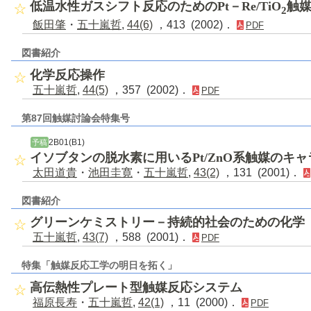
低温水性ガスシフト反応のためのPt－Re/TiO
触
2
飯田肇
・
五十嵐哲
,
44(6)
，413 (2002)．
PDF
図書紹介
化学反応操作
五十嵐哲
,
44(5)
，357 (2002)．
PDF
第87回触媒討論会特集号
2B01(B1)
予稿
イソブタンの脱水素に用いるPt/ZnO系触媒のキ
太田道貴
・
池田圭寛
・
五十嵐哲
,
43(2)
，131 (2001)．
図書紹介
グリーンケミストリー－持続的社会のための化学
五十嵐哲
,
43(7)
，588 (2001)．
PDF
特集「触媒反応工学の明日を拓く」
高伝熱性プレート型触媒反応システム
福原長寿
・
五十嵐哲
,
42(1)
，11 (2000)．
PDF